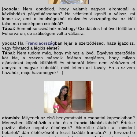
jococia:
Nem gondolod, hogy valamit nagyon elrontottál a
kézilabdázó pályafutásodban? Ha véletlenül igenlő a válasz, mi
lenne az, amit a tanulságokból okulva és visszapörgetve az időt
talán ma másképpen csinálnál?
Tápai:
Semmit se csinálnék máshogy! Csodálatos hat évet töltöttem
Fehérváron, de szükségem volt a váltásra.
yocca:
Ha
Franciaország
ban lejár a szerződésed, haza igazolsz,
vagy folytatod a légiós életet?
Tápai:
Nem tudom még, hogy mit hoz a jövő. Egyéves szerződés
köt ide, a szezon második felében meglátom, hogy milyen
ajánlatokat kapok külföldről és otthonról. Most nem zárkózom el
annyira a magyar kluboktól, mint tettem azt tavaly. Ha a szívem
hazahúz, majd hazamegyek! :-)
atomlab:
Milyenek az első benyomásaid a csapattal kapcsolatban?
Mennyiben különbözik a dán és a francia klubkézilabda? Értek-e
pozitív, illetve negatív élmények? Sikerült-e átállni a "mindent
betartok" dán életérzésről a kicsit lazább franciára? :) Tervezed-e