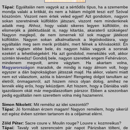
Tápai:
Egyáltalán nem vagyok az a sértődős típus, ha a szemembe
mondja valaki a kritikát, és nem a hátam mögött teszi ezt! Szóval
köszönöm. Viszont nem értek veled egyet! Azt gondolom, nagyon
sokan szeretnének külföldön játszani, viszont nem mindenkinek
adatik meg. Ahhoz, hogy valaki sikeres legyen külföldön, és
elismerjék a játéktudását is, nagy kitartás, akaraterő szükséges!
Nagyon meglepő, de nem ismernek túl sok magyar játékost
külföldön. Nagyon sokan alkalmatlanok a légióskodásra, vagy
egyáltalán meg sem merik próbálni, mert félnek a kihívásoktól. Én
bátran vágtam ebbe bele, és nagyon hálás vagyok a sorsnak
ezekért a lehetőségekért. Ha azt gondolod, menekülés volt, akkor
szintén tévedsz! Gondolj bele, nagyon szerettek engem Fehérváron,
mindenem megvolt, amire vágytam. Ha akartam volna,
Magyarország
on maradok, de mindig is nagy álmom volt, hogy
egyszer a dán bajnokságban játsszak majd. Ha akkor, valami miatt
nem ezt választom, azóta is bánnám! Rengeteg dolgot tanultam az
életről, önmagamról, azt hiszem nincs olyan dolog, amihez ne
lennék elég erős, hogy leküzdjem. Azt hiszem, hogy a Dániába való
igazolásom okát már megválaszoltam párszor. Ebben a szezonban
pedig egyáltalán nem szerettem volna még hazamenni.
Simon Nikolett:
Mit remélsz az idei szezontól?
Tápai:
Jó formában érzem magam! Nagyon remélem, hogy sikerül
ezt egész évben szinten tartanom és a céljaimat elérni.
Zöld Péter:
Sacre coure v. Moulin rouge? Louvre v. kozmreikus?
Tápai:
Tavaly volt szerencsém pár napot Párizsban tölteni, de