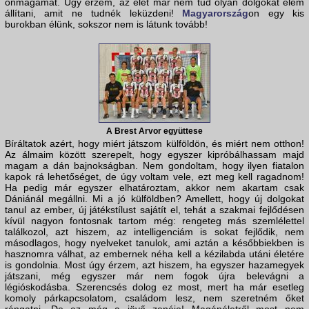
önmagamat. Úgy érzem, az élet már nem tud olyan dolgokat elém
állítani, amit ne tudnék leküzdeni!
Magyarország
on egy kis
burokban élünk, sokszor nem is látunk tovább!
A Brest Arvor együttese
Bíráltatok azért, hogy miért játszom külföldön, és miért nem otthon!
Az álmaim között szerepelt, hogy egyszer kipróbálhassam majd
magam a dán bajnokságban. Nem gondoltam, hogy ilyen fiatalon
kapok rá lehetőséget, de úgy voltam vele, ezt meg kell ragadnom!
Ha pedig már egyszer elhatároztam, akkor nem akartam csak
Dániánál megállni. Mi a jó külföldben? Amellett, hogy új dolgokat
tanul az ember, új játékstílust sajátít el, tehát a szakmai fejlődésen
kívül nagyon fontosnak tartom még: rengeteg más szemlélettel
találkozol, azt hiszem, az intelligenciám is sokat fejlődik, nem
másodlagos, hogy nyelveket tanulok, ami aztán a későbbiekben is
hasznomra válhat, az embernek néha kell a kézilabda utáni életére
is gondolnia. Most úgy érzem, azt hiszem, ha egyszer hazamegyek
játszani, még egyszer már nem fogok újra belevágni a
légióskodásba. Szerencsés dolog ez most, mert ha már esetleg
komoly párkapcsolatom, családom lesz, nem szeretném őket