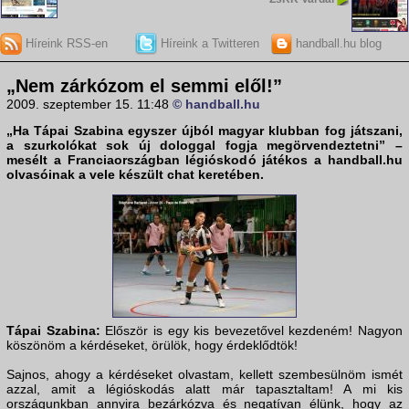
Híreink RSS-en
Híreink a Twitteren
handball.hu blog
„Nem zárkózom el semmi elől!”
2009. szeptember 15. 11:48
© handball.hu
„Ha
Tápai Szabina
egyszer újból magyar klubban fog játszani,
a szurkolókat sok új dologgal fogja megörvendeztetni” –
mesélt a Franciaországban légióskodó játékos a
handball.hu
olvasóinak a vele készült chat keretében.
Tápai Szabina:
Először is egy kis bevezetővel kezdeném! Nagyon
köszönöm a kérdéseket, örülök, hogy érdeklődtök!
Sajnos, ahogy a kérdéseket olvastam, kellett szembesülnöm ismét
azzal, amit a légióskodás alatt már tapasztaltam! A mi kis
országunkban annyira bezárkózva és negatívan élünk, hogy az