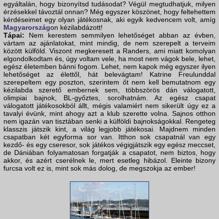
egyáltalán, hogy bizonyítsd tudásodat? Végül megtudhatjuk, milyen
érzésekkel távoztál onnan? Még egyszer köszönet, hogy feltehettem
kérdéseimet egy olyan játékosnak, aki egyik kedvencem volt, amíg
Magyarország
on kézilabdázott!
Tápai:
Nem kerestem semmilyen lehetőséget abban az évben,
vártam az ajánlatokat, mint mindig, de nem szerepelt a terveim
között külföld. Viszont megkeresett a Randers, ami miatt komolyan
elgondolkodtam és, úgy voltam vele, ha most nem vágok bele, lehet,
egész életemben bánni fogom. Lehet, nem kapok még egyszer ilyen
lehetőséget az élettől, hát belevágtam! Katrine Freulunddal
szerepeltem egy poszton, szerintem őt nem kell bemutatnom egy
kézilabda szerető embernek sem, többszörös dán válogatott,
olimpiai bajnok, BL-győztes, sorolhatnám. Az egész csapat
válogatott játékosokból állt, mégis valamiért nem sikerült úgy ez a
tavalyi évünk, mint ahogy azt a klub szerette volna. Sajnos otthon
nem igazán van tisztában senki a külföldi bajnokságokkal. Rengeteg
klasszis játszik kint, a világ legjobb játékosai. Majdnem minden
csapatban két egyforma sor van. Itthon sok csapatnál van egy
kezdő- és egy cseresor, sok játékos végigjátszik egy egész meccset,
de Dániában folyamatosan forgatják a csapatot, nem biztos, hogy
akkor, és azért cserélnek le, mert esetleg hibázol. Eleinte bizony
furcsa volt ez is, mint sok más dolog, de megszokja az ember!