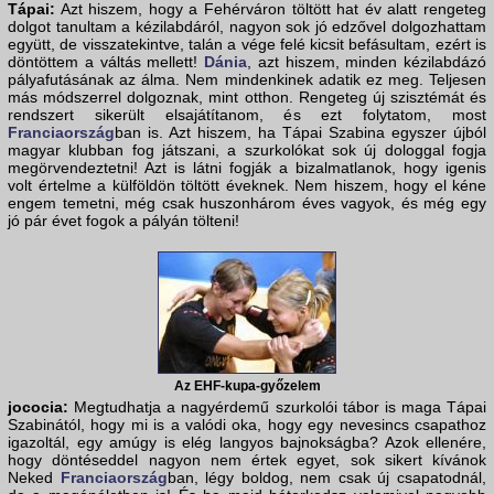
Tápai:
Azt hiszem, hogy a Fehérváron töltött hat év alatt rengeteg
dolgot tanultam a kézilabdáról, nagyon sok jó edzővel dolgozhattam
együtt, de visszatekintve, talán a vége felé kicsit befásultam, ezért is
döntöttem a váltás mellett!
Dánia
, azt hiszem, minden kézilabdázó
pályafutásának az álma. Nem mindenkinek adatik ez meg. Teljesen
más módszerrel dolgoznak, mint otthon. Rengeteg új szisztémát és
rendszert sikerült elsajátítanom, és ezt folytatom, most
Franciaország
ban is. Azt hiszem, ha Tápai Szabina egyszer újból
magyar klubban fog játszani, a szurkolókat sok új dologgal fogja
megörvendeztetni! Azt is látni fogják a bizalmatlanok, hogy igenis
volt értelme a külföldön töltött éveknek. Nem hiszem, hogy el kéne
engem temetni, még csak huszonhárom éves vagyok, és még egy
jó pár évet fogok a pályán tölteni!
Az EHF-kupa-győzelem
jococia:
Megtudhatja a nagyérdemű szurkolói tábor is maga Tápai
Szabinától, hogy mi is a valódi oka, hogy egy nevesincs csapathoz
igazoltál, egy amúgy is elég langyos bajnokságba? Azok ellenére,
hogy döntéseddel nagyon nem értek egyet, sok sikert kívánok
Neked
Franciaország
ban, légy boldog, nem csak új csapatodnál,