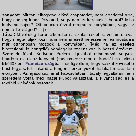
sanyesz:
Miután elhagytad előző csapatodat, nem gondoltál arra,
hogy esetleg itthon folytatod, vagy nem is kerestek itthonról? Mi a
kedvenc kajád? Otthonosan érzed magad a konyhában, vagy ez
nem a Te világod? :-)))
Tápai:
Mivel elég korán elkerültem a szülői háztól, rá voltam utalva,
hogy megtanuljak főzni, ami nem is esett nehezemre, és mostanra
már otthonosan mozgok a konyhában. (Még ha ez esetleg
hihetetlenül is hangzik!) Vendégeim szerint van is hozzá érzékem.
Szeretek főzni. Kedvenc ételem: igazából mindenevő vagyok.
Imádom az olasz konyhát (megismerve már a franciát is). Mióta
kiköltöztem
Franciaország
ba, megfigyeltem, hogy sokkal kevesebb
húst fogyasztok, inkább a tengeri herkentyűket, halakat részesítem
előnyben. Az igazolásommal kapcsolatban: tavaly egyáltalán nem
szerettem volna még hazai klubot választani, a kíváncsiság és a
további kihívások hajtottak.