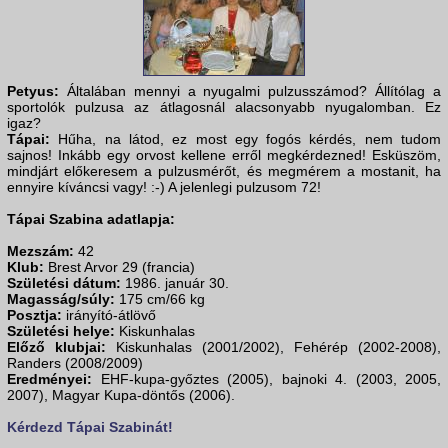
Petyus:
Általában mennyi a nyugalmi pulzusszámod? Állítólag a
sportolók pulzusa az átlagosnál alacsonyabb nyugalomban. Ez
igaz?
Tápai:
Hűha, na látod, ez most egy fogós kérdés, nem tudom
sajnos! Inkább egy orvost kellene erről megkérdezned! Esküszöm,
mindjárt előkeresem a pulzusmérőt, és megmérem a mostanit, ha
ennyire kíváncsi vagy! :-) A jelenlegi pulzusom 72!
Tápai Szabina adatlapja:
Mezszám:
42
Klub:
Brest Arvor 29 (francia)
Születési dátum:
1986. január 30.
Magasság/súly:
175 cm/66 kg
Posztja:
irányító-átlövő
Születési helye:
Kiskunhalas
Előző klubjai:
Kiskunhalas (2001/2002), Fehérép (2002-2008),
Randers (2008/2009)
Eredményei:
EHF-kupa-győztes (2005), bajnoki 4. (2003, 2005,
2007), Magyar Kupa-döntős (2006).
Kérdezd Tápai Szabinát!