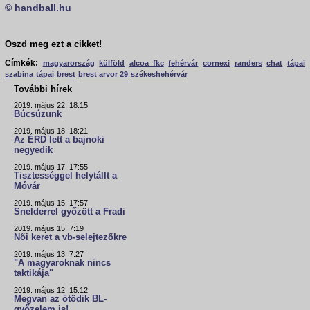
© handball.hu
Oszd meg ezt a cikket!
Címkék:
magyarország
külföld
alcoa fkc
fehérvár
cornexi
randers
chat
tápai
szabina
tápai
brest
brest arvor 29
székeshehérvár
További hírek
2019. május 22. 18:15
Búcsúzunk
2019. május 18. 18:21
Az ÉRD lett a bajnoki
negyedik
2019. május 17. 17:55
Tisztességgel helytállt a
Móvár
2019. május 15. 17:57
Snelderrel győzött a Fradi
2019. május 15. 7:19
Női keret a vb-selejtezőkre
2019. május 13. 7:27
"A magyaroknak nincs
taktikája"
2019. május 12. 15:12
Megvan az ötödik BL-
győzelem is!