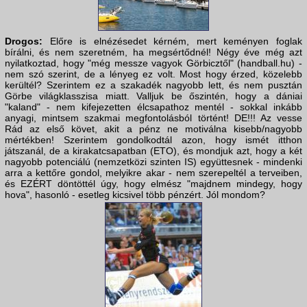
Drogos:
Előre is elnézésedet kérném, mert keményen foglak
bírálni, és nem szeretném, ha megsértődnél! Négy éve még azt
nyilatkoztad, hogy "még messze vagyok Görbicztől" (handball.hu) -
nem szó szerint, de a lényeg ez volt. Most hogy érzed, közelebb
kerültél? Szerintem ez a szakadék nagyobb lett, és nem pusztán
Görbe világklasszisa miatt. Valljuk be őszintén, hogy a dániai
"kaland" - nem kifejezetten élcsapathoz mentél - sokkal inkább
anyagi, mintsem szakmai megfontolásból történt! DE!!! Az vesse
Rád az első követ, akit a pénz ne motiválna kisebb/nagyobb
mértékben! Szerintem gondolkodtál azon, hogy ismét itthon
játszanál, de a kirakatcsapatban (ETO), és mondjuk azt, hogy a két
nagyobb potenciálú (nemzetközi szinten IS) együttesnek - mindenki
arra a kettőre gondol, melyikre akar - nem szerepeltél a terveiben,
és EZÉRT döntöttél úgy, hogy elmész "majdnem mindegy, hogy
hova", hasonló - esetleg kicsivel több pénzért. Jól mondom?