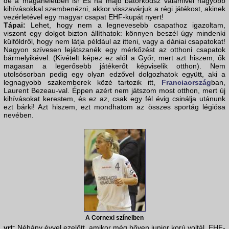
de a magánéletben is! És ha majd bátorkodsz valamivel nagyobb
kihívásokkal szembenézni, akkor visszavárjuk a régi játékost, akinek
vezérletével egy magyar csapat EHF-kupát nyert!
Tápai:
Lehet, hogy nem a legnevesebb csapathoz igazoltam,
viszont egy dolgot bizton állíthatok: könnyen beszél úgy mindenki
külföldről, hogy nem látja például az itteni, vagy a dániai csapatokat!
Nagyon szívesen lejátszanék egy mérkőzést az otthoni csapatok
bármelyikével. (Kivételt képez ez alól a Győr, mert azt hiszem, ők
magasan a legerősebb játékerőt képviselik otthon). Nem
utolsósorban pedig egy olyan edzővel dolgozhatok együtt, aki a
legnagyobb szakemberek közé tartozik itt,
Franciaország
ban,
Laurent Bezeau-val. Éppen azért nem játszom most otthon, mert új
kihívásokat kerestem, és ez az, csak egy fél évig csinálja utánunk
ezt bárki! Azt hiszem, ezt mondhatom az összes sportág légiósa
nevében.
A Cornexi színeiben
vrt:
Néhány évvel ezelőtt, amikor még bőven junior korú voltál, EHF-