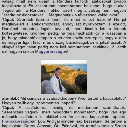
válság miatt nem kívánt a Randers külföldi játékosokat tovább
foglalkoztatni. Én viszont már novemberben hallottam, hogy el akar
Téged adni a Randers - akkor azért még a válság nem nagyon
"szedte az áldozatokat"... Megtudhatjuk a távozásod valódi okát?
Tápai:
Szeretek őszinte lenni, és most is ezt teszem! Ha jól
megfigyeled a játékosmozgást, ahogy azt nyilatkoztam is ezelőtt,
Dániából rengeteg légiós távozott, mert kisebb lett a klubok
költségvetése. Különben pedig, ha fogalmazhatok így, a rosszban a
jó, hogy mindenféleképpen a terveim között szerepelt, hogy a dán
és magyar ligán kívül más ország bajnokságában is játszhassak. A
világválságot talán pedig nem kell bemutatnom senkinek, jól érzik
ezt nagyon sokan
Magyarország
on!
atomlab:
Mit csinálsz a szabadidődben? Kivel tartod a kapcsolatot?
Hogyan zajlik egy "sportmentes" napod?
Tápai:
A családomra mindig, és mindenben számíthatok.
Szerencsés vagyok, mert nyugodtan mondhatom, hogy van egy
második családom is, akikkel szintén szoros kapcsolatot ápolok.
Franciaország
ban Lőw Andival minden nap beszélünk, de tartom a
kapcsolatot Doros Ákossal, Őri Edinával, és természetesen Szabó