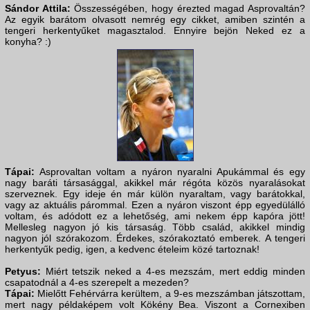
Sándor Attila:
Összességében, hogy érezted magad Asprovaltán?
Az egyik barátom olvasott nemrég egy cikket, amiben szintén a
tengeri herkentyűket magasztalod. Ennyire bejön Neked ez a
konyha? :)
Tápai:
Asprovaltan voltam a nyáron nyaralni Apukámmal és egy
nagy baráti társasággal, akikkel már régóta közös nyaralásokat
szerveznek. Egy ideje én már külön nyaraltam, vagy barátokkal,
vagy az aktuális párommal. Ezen a nyáron viszont épp egyedülálló
voltam, és adódott ez a lehetőség, ami nekem épp kapóra jött!
Mellesleg nagyon jó kis társaság. Több család, akikkel mindig
nagyon jól szórakozom. Érdekes, szórakoztató emberek. A tengeri
herkentyűk pedig, igen, a kedvenc ételeim közé tartoznak!
Petyus:
Miért tetszik neked a 4-es mezszám, mert eddig minden
csapatodnál a 4-es szerepelt a mezeden?
Tápai:
Mielőtt Fehérvárra kerültem, a 9-es mezszámban játszottam,
mert nagy példaképem volt Kökény Bea. Viszont a Cornexiben