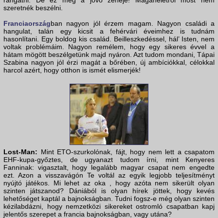
rángatni. De ez még a jövő zenéje! Magánéletről most nem
szeretnék beszélni.
Franciaország
ban nagyon jól érzem magam. Nagyon családi a
hangulat, talán egy kicsit a fehérvári éveimhez is tudnám
hasonlítani. Egy boldog kis család. Beilleszkedéssel, hál’ Isten, nem
voltak problémáim. Nagyon remélem, hogy egy sikeres évvel a
hátam mögött beszélgetünk majd nyáron. Azt tudom mondani, Tápai
Szabina nagyon jól érzi magát a bőrében, új ambíciókkal, célokkal
harcol azért, hogy otthon is ismét elismerjék!
Lost-Man:
Mint ETO-szurkolónak, fájt, hogy nem lett a csapatom
EHF-kupa-győztes, de ugyanazt tudom írni, mint Kenyeres
Fanninak: vigasztalt, hogy legalább magyar csapat nem engedte
ezt. Azon a visszavágón Te voltál az egyik legjobb teljesítményt
nyújtó játékos. Mi lehet az oka , hogy azóta nem sikerült olyan
szinten játszanod? Dániából is olyan hírek jöttek, hogy kevés
lehetőséget kaptál a bajnokságban. Tudni fogsz-e még olyan szinten
kézilabdázni, hogy nemzetközi sikereket ostromló csapatban kapj
jelentős szerepet a francia bajnokságban, vagy utána?