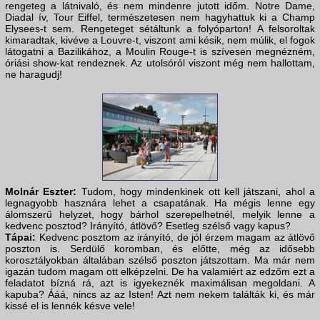
rengeteg a látnivaló, és nem mindenre jutott időm. Notre Dame,
Diadal ív, Tour Eiffel, természetesen nem hagyhattuk ki a Champ
Elysees-t sem. Rengeteget sétáltunk a folyóparton! A felsoroltak
kimaradtak, kivéve a Louvre-t, viszont ami késik, nem múlik, el fogok
látogatni a Bazilikához, a Moulin Rouge-t is szívesen megnézném,
óriási show-kat rendeznek. Az utolsóról viszont még nem hallottam,
ne haragudj!
Molnár Eszter:
Tudom, hogy mindenkinek ott kell játszani, ahol a
legnagyobb hasznára lehet a csapatának. Ha mégis lenne egy
álomszerű helyzet, hogy bárhol szerepelhetnél, melyik lenne a
kedvenc posztod? Irányító, átlövő? Esetleg szélső vagy kapus?
Tápai:
Kedvenc posztom az irányító, de jól érzem magam az átlövő
poszton is. Serdülő koromban, és előtte, még az idősebb
korosztályokban általában szélső poszton játszottam. Ma már nem
igazán tudom magam ott elképzelni. De ha valamiért az edzőm ezt a
feladatot bízná rá, azt is igyekeznék maximálisan megoldani. A
kapuba? Ááá, nincs az az Isten! Azt nem nekem találták ki, és már
kissé el is lennék késve vele!