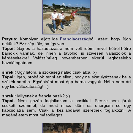
Petyus:
Komolyan eljött ide
Franciaország
ból, azért, hogy írjon
nekünk? Ez szép tőle, ha így van.
Tápai:
Sajnos a hazautazásra nem volt időm, mivel hétről-hétre
bajnokik vannak, de innen a távolból is szívesen válaszolok a
kérdéseitekre! Valószínűleg novemberben sikerül legközelebb
hazalátogatnom.
shreki:
Úgy latom, a szőkeség nálad csak álca. :-)
Tápai:
Igen, próbálok tenni az ellen, hogy ne skatulyázzanak be a
szőkék sorába. Egyébiránt most épp barna vagyok. Néha nem árt
egy kis változatosság! :-)
shreki:
Milyenek a francia pasik? ;-)
Tápai:
Nem igazán foglalkozom a pasikkal. Persze nem járok
csukott szemmel, de most nincs időm és energiám se egy
kapcsolatra sem. Csak a kézilabdával szeretnék foglalkozni. A
magánéletem most másodlagos.