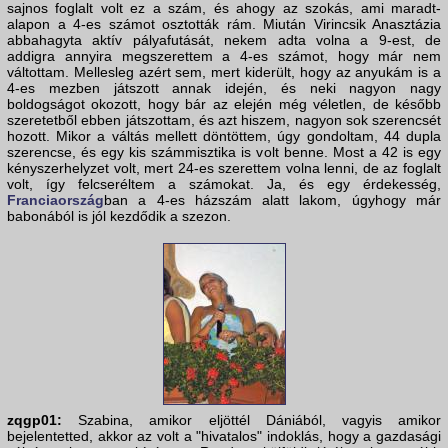
sajnos foglalt volt ez a szám, és ahogy az szokás, ami maradt-
alapon a 4-es számot osztották rám. Miután Virincsik Anasztázia
abbahagyta aktív pályafutását, nekem adta volna a 9-est, de
addigra annyira megszerettem a 4-es számot, hogy már nem
váltottam. Mellesleg azért sem, mert kiderült, hogy az anyukám is a
4-es mezben játszott annak idején, és neki nagyon nagy
boldogságot okozott, hogy bár az elején még véletlen, de később
szeretetből ebben játszottam, és azt hiszem, nagyon sok szerencsét
hozott. Mikor a váltás mellett döntöttem, úgy gondoltam, 44 dupla
szerencse, és egy kis számmisztika is volt benne. Most a 42 is egy
kényszerhelyzet volt, mert 24-es szerettem volna lenni, de az foglalt
volt, így felcseréltem a számokat. Ja, és egy érdekesség,
Franciaország
ban a 4-es házszám alatt lakom, úgyhogy már
babonából is jól kezdődik a szezon.
zqgp01:
Szabina, amikor eljöttél Dániából, vagyis amikor
bejelentetted, akkor az volt a "hivatalos" indoklás, hogy a gazdasági