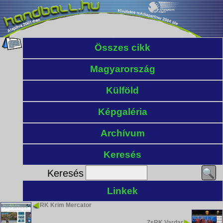
Összes cikk
Magyarország
Külföld
Képgaléria
Archívum
Keresés
Keresés
Linkek
RK Krim Mercator
ZsRK Vardar