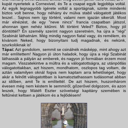
kupát nyertetek a Cornexivel, és Te a csapat egyik legjobbja voltál.
Az egyik legnagyobb ígérete voltál a sportágnak, szinte mindenki
biztos volt benne, hogy néhány év múlva stabil válogatott játékos
leszel... Sajnos nem így történt, valami nem igazán sikerült. Most
már elnézést, de egy "neve nincs" francia csapatban játszol,
ahonnan igen nehéz kitűnni. Mi történt Veled? Biztos, hogy jól
döntöttél? Én személy szerint nagyon szeretném, ha újra a "régi"
Szabinát láthatnám. Még mindig nagyon fiatal vagy, és remélem, és
kívánom Neked, hogy bizonyítani tudj magadnak, és nekünk,
szurkolóknak is!
Tápai:
Azt gondolom, semmit se csinálnék másképp, mint ahogy azt
már említettem! Nagyon jó úton haladok, hogy újra a régi Szabinát
láthassák a pályán az emberek, és nagyon jó formában érzem most
magam. Visszatekintve a múltra és a válogatottságra, az utánpótlás
válogatottakban, azt hiszem, mondhatom, oszlopos tag voltam, de
aztán valamilyen oknál fogva nem kaptam arra lehetőséget, hogy
akár a felnőtt válogatottban is kamatoztathassam tudásomat abban
az időben, amit Te is említettél. De azt hiszem, huszonhárom
évesen még nem késtem le semmiről, gőzerővel dolgozom, és azon
leszek, hogy Mátéfi Eszter szövetségi kapitány szemében is
feltűnést keltsen a játékom és a fejlődésem!