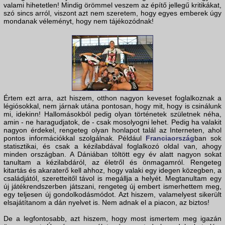
valami hihetetlen! Mindig örömmel veszem az építő jellegű kritikákat,
szó sincs arról, viszont azt nem szeretem, hogy egyes emberek úgy
mondanak véleményt, hogy nem tájékozódnak!
Értem ezt arra, azt hiszem, otthon nagyon keveset foglalkoznak a
légiósokkal, nem járnak utána pontosan, hogy mit, hogy is csinálunk
mi, idekinn! Hallomásokból pedig olyan történetek születnek néha,
amin - ne haragudjatok, de - csak mosolyogni lehet. Pedig ha valakit
nagyon érdekel, rengeteg olyan honlapot talál az Interneten, ahol
pontos információkkal szolgálnak. Például
Franciaország
ban sok
statisztikai, és csak a kézilabdával foglalkozó oldal van, ahogy
minden országban. A Dániában töltött egy év alatt nagyon sokat
tanultam a kézilabdáról, az életről és önmagamról. Rengeteg
kitartás és akaraterő kell ahhoz, hogy valaki egy idegen közegben, a
családjától, szeretteitől távol is megállja a helyét. Megtanultam egy
új játékrendszerben játszani, rengeteg új embert ismerhettem meg,
egy teljesen új gondolkodásmódot. Azt hiszem, valamelyest sikerült
elsajátítanom a dán nyelvet is. Nem adnak el a piacon, az biztos!
De a legfontosabb, azt hiszem, hogy most ismertem meg igazán