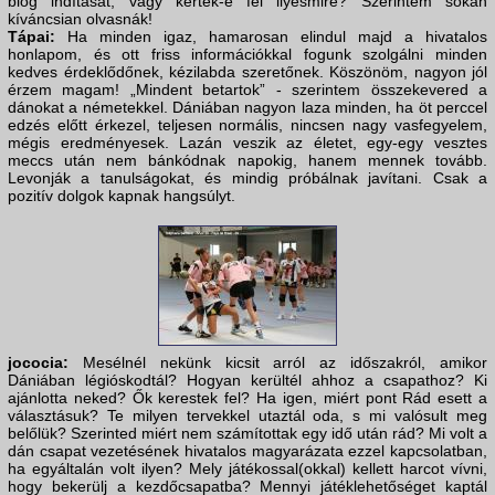
blog indítását, vagy kértek-e fel ilyesmire? Szerintem sokan
kíváncsian olvasnák!
Tápai:
Ha minden igaz, hamarosan elindul majd a hivatalos
honlapom, és ott friss információkkal fogunk szolgálni minden
kedves érdeklődőnek, kézilabda szeretőnek. Köszönöm, nagyon jól
érzem magam! „Mindent betartok” - szerintem összekevered a
dánokat a németekkel. Dániában nagyon laza minden, ha öt perccel
edzés előtt érkezel, teljesen normális, nincsen nagy vasfegyelem,
mégis eredményesek. Lazán veszik az életet, egy-egy vesztes
meccs után nem bánkódnak napokig, hanem mennek tovább.
Levonják a tanulságokat, és mindig próbálnak javítani. Csak a
pozitív dolgok kapnak hangsúlyt.
jococia:
Mesélnél nekünk kicsit arról az időszakról, amikor
Dániában légióskodtál? Hogyan kerültél ahhoz a csapathoz? Ki
ajánlotta neked? Ők kerestek fel? Ha igen, miért pont Rád esett a
választásuk? Te milyen tervekkel utaztál oda, s mi valósult meg
belőlük? Szerinted miért nem számítottak egy idő után rád? Mi volt a
dán csapat vezetésének hivatalos magyarázata ezzel kapcsolatban,
ha egyáltalán volt ilyen? Mely játékossal(okkal) kellett harcot vívni,
hogy bekerülj a kezdőcsapatba? Mennyi játéklehetőséget kaptál