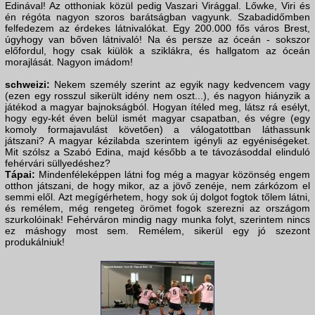
Edinával! Az otthoniak közül pedig Vaszari Virággal. Lőwke, Viri és
én régóta nagyon szoros barátságban vagyunk. Szabadidőmben
felfedezem az érdekes látnivalókat. Egy 200.000 fős város Brest,
úgyhogy van bőven látnivaló! Na és persze az óceán - sokszor
előfordul, hogy csak kiülök a sziklákra, és hallgatom az óceán
morajlását. Nagyon imádom!
schweizi:
Nekem személy szerint az egyik nagy kedvencem vagy
(ezen egy rosszul sikerült idény nem oszt...), és nagyon hiányzik a
játékod a magyar bajnokságból. Hogyan ítéled meg, látsz rá esélyt,
hogy egy-két éven belül ismét magyar csapatban, és végre (egy
komoly formajavulást követően) a válogatottban láthassunk
játszani? A magyar kézilabda szerintem igényli az egyéniségeket.
Mit szólsz a Szabó Edina, majd később a te távozásoddal elinduló
fehérvári süllyedéshez?
Tápai:
Mindenféleképpen látni fog még a magyar közönség engem
otthon játszani, de hogy mikor, az a jövő zenéje, nem zárkózom el
semmi elől. Azt megígérhetem, hogy sok új dolgot fogtok tőlem látni,
és remélem, még rengeteg örömet fogok szerezni az országom
szurkolóinak! Fehérváron mindig nagy munka folyt, szerintem nincs
ez máshogy most sem. Remélem, sikerül egy jó szezont
produkálniuk!