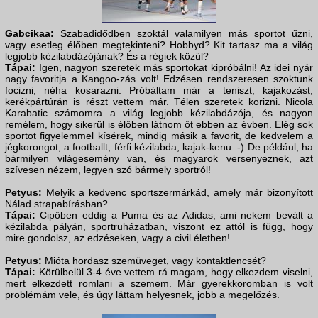
Gabcikaa:
Szabadidődben szoktál valamilyen más sportot űzni,
vagy esetleg élőben megtekinteni? Hobbyd? Kit tartasz ma a világ
legjobb kézilabdázójának? És a régiek közül?
Tápai:
Igen, nagyon szeretek más sportokat kipróbálni! Az idei nyár
nagy favoritja a Kangoo-zás volt! Edzésen rendszeresen szoktunk
focizni, néha kosarazni. Próbáltam már a teniszt, kajakozást,
kerékpártúrán is részt vettem már. Télen szeretek korizni. Nicola
Karabatic számomra a világ legjobb kézilabdázója, és nagyon
remélem, hogy sikerül is élőben látnom őt ebben az évben. Elég sok
sportot figyelemmel kísérek, mindig másik a favorit, de kedvelem a
jégkorongot, a footballt, férfi kézilabda, kajak-kenu :-) De például, ha
bármilyen világesemény van, és magyarok versenyeznek, azt
szívesen nézem, legyen szó bármely sportról!
Petyus:
Melyik a kedvenc sportszermárkád, amely már bizonyított
Nálad strapabírásban?
Tápai:
Cipőben eddig a Puma és az Adidas, ami nekem bevált a
kézilabda pályán, sportruházatban, viszont ez attól is függ, hogy
mire gondolsz, az edzéseken, vagy a civil életben!
Petyus:
Mióta hordasz szemüveget, vagy kontaktlencsét?
Tápai:
Körülbelül 3-4 éve vettem rá magam, hogy elkezdem viselni,
mert elkezdett romlani a szemem. Már gyerekkoromban is volt
problémám vele, és úgy láttam helyesnek, jobb a megelőzés.