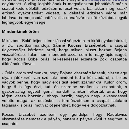
együttesét. A világ legjobbjának is megválasztott jobbátlövő már a
csapat kedd délelőtti edzésén is részt vett, s bár akkor még "csak"
erősítő gyakorlatokat végzett, a délutáni edzésen végre már
labdával is megcsodálhattó volt a dunaújvárosi női kézilabda egyik
legnagyobb egyénisége.
Mindenkinek öröm
Miközben "Boki" teljes intenzitással végezte a rá kirótt gyakorlatokat,
a DO sportkommandója
Sáriné Kocsis Erzsébet
et, a csapat
ügyvezetőjét kérdezte arról, hogy milyen pluszt hozhat Bojana
visszatérése. Talán nem mondunk azzal sem túl nagy újdonságot,
hogy Kocsis Böbe óriási lelkesedéssel ecsetelte Boki csapatba
állásának előnyeit:
- Óriási öröm számunkra, hogy Bojana visszatért közénk, hiszen egy
olyan játékosról van szó, aki mindent tud a kézilabdáról, s biztos
vagyok benne, hogy nagy erősítést jelent számunkra. Külön öröm,
hogy ő is úgy érzi, tud, és szeretne segíteni a csapatnak, s
gyakorlatilag egyből igent mondott, amikor felkértük arra, hogy
térjen vissza hozzánk. Ahogy látszik, nagyon nagy lelkesedéssel
vetette magát az edzésbe, s természetesen a csapat fiatalabb
tagjainak is óriási motivációt jelenthet, hogy vele dolgozhatnak.
Kocsis Erzsébet azonban úgy gondolja, hogy Radulovics
visszatérése nemcsak a pályán, hanem a pályán kívül is segítheti a
csapatot: