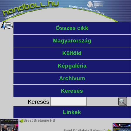
Összes cikk
Magyarország
Külföld
Képgaléria
Archívum
Keresés
Keresés
Linkek
Brest Bretagne HB
Svéd Kézilabda Szövetség