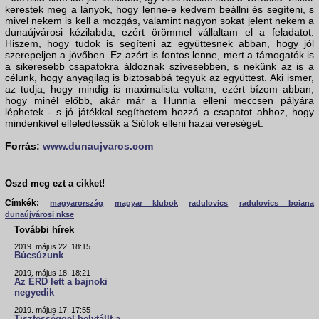
kerestek meg a lányok, hogy lenne-e kedvem beállni és segíteni, s
mivel nekem is kell a mozgás, valamint nagyon sokat jelent nekem a
dunaújvárosi kézilabda, ezért örömmel vállaltam el a feladatot.
Hiszem, hogy tudok is segíteni az együttesnek abban, hogy jól
szerepeljen a jövőben. Ez azért is fontos lenne, mert a támogatók is
a sikeresebb csapatokra áldoznak szívesebben, s nekünk az is a
célunk, hogy anyagilag is biztosabbá tegyük az együttest. Aki ismer,
az tudja, hogy mindig is maximalista voltam, ezért bízom abban,
hogy minél előbb, akár már a Hunnia elleni meccsen pályára
léphetek - s jó játékkal segíthetem hozzá a csapatot ahhoz, hogy
mindenkivel elfeledtessük a Siófok elleni hazai vereséget.
Forrás:
www.dunaujvaros.com
Oszd meg ezt a cikket!
Címkék:
magyarország
magyar klubok
radulovics
radulovics bojana
dunaújvárosi nkse
További hírek
2019. május 22. 18:15
Búcsúzunk
2019. május 18. 18:21
Az ÉRD lett a bajnoki
negyedik
2019. május 17. 17:55