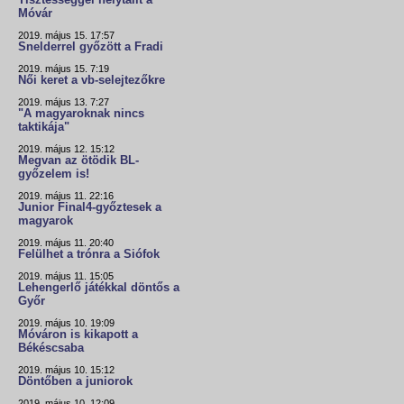
Tisztességgel helytállt a
Móvár
2019. május 15. 17:57
Snelderrel győzött a Fradi
2019. május 15. 7:19
Női keret a vb-selejtezőkre
2019. május 13. 7:27
"A magyaroknak nincs
taktikája"
2019. május 12. 15:12
Megvan az ötödik BL-
győzelem is!
2019. május 11. 22:16
Junior Final4-győztesek a
magyarok
2019. május 11. 20:40
Felülhet a trónra a Siófok
2019. május 11. 15:05
Lehengerlő játékkal döntős a
Győr
2019. május 10. 19:09
Móváron is kikapott a
Békéscsaba
2019. május 10. 15:12
Döntőben a juniorok
2019. május 10. 12:09