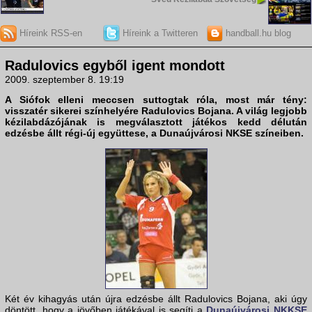
Híreink RSS-en
Híreink a Twitteren
handball.hu blog
Radulovics egyből igent mondott
2009. szeptember 8. 19:19
A Siófok elleni meccsen suttogtak róla, most már tény:
visszatér sikerei színhelyére
Radulovics Bojana
. A világ legjobb
kézilabdázójának is megválasztott játékos kedd délután
edzésbe állt régi-új együttese, a
Dunaújvárosi NKSE
színeiben.
Két év kihagyás után újra edzésbe állt Radulovics Bojana, aki úgy
döntött, hogy a jövőben játékával is segíti a
Dunaújvárosi NKKSE