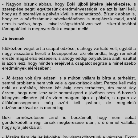
- Nagyon bízunk abban, hogy Boki újbóli játékra jelentkezése, s
szereplése segíti együttesünk eredményességét, de azt is látni kell,
hogy az ő személye a pályán kívül is meghatározó. Bízunk abban is,
hogy ez a nézőszámunk növekedésében is meglátszik majd, arról
nem is szólva, hogy – mivel világsztárról van szó – sikerül további
támogatókat is megnyernünk a csapat mellé.
Jó érzések
Időközben véget ért a csapat edzése, s ahogy várható volt, egyből a
nagy visszatérő került a középpontba, aki elmondta, hogy remekül
érezte magát első edzésein, s ahogy eddigi pályafutása alatt, ezúttal
is azon lesz, hogy minden erejével a csapatot segítse a minél szebb
eredmények elérésében:
- Jó érzés volt újra edzeni, s a műtött vállam is bírta a terhelést,
semmi probléma nem volt vele a gyakorlások alatt. Persze kell még
neki az erősítés, hiszen két évig nem terheltem, ám most úgy
érzem, hogy nem lesz vele semmi gond a jövőben sem. A hosszú
kihagyás ellenére jól éreztem magam újra a pályán, s ugyan az
állóképességemen még azért kell javítani, de megfelelő
edzésmunkával ez is menni fog.
Boki természetesen arról is beszámolt, hogy nem sokat
gondolkodott a régi társak megkeresése után, s örömmel vállalta,
hogy újra játékba áll:
- Józsika fiam ide jár iskolába, így visszaköltöztünk a városba. Ekkor