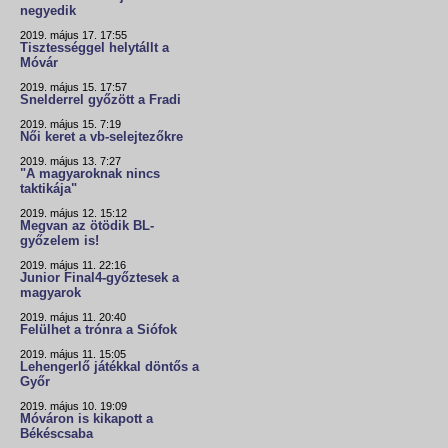
negyedik
2019. május 17. 17:55
Tisztességgel helytállt a
Móvár
2019. május 15. 17:57
Snelderrel győzött a Fradi
2019. május 15. 7:19
Női keret a vb-selejtezőkre
2019. május 13. 7:27
"A magyaroknak nincs
taktikája"
2019. május 12. 15:12
Megvan az ötödik BL-
győzelem is!
2019. május 11. 22:16
Junior Final4-győztesek a
magyarok
2019. május 11. 20:40
Felülhet a trónra a Siófok
2019. május 11. 15:05
Lehengerlő játékkal döntős a
Győr
2019. május 10. 19:09
Móváron is kikapott a
Békéscsaba