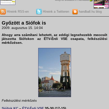
Híreink RSS-en
Híreink a Twitteren
handball.hu blog
Győzött a Siófok is
2009. augusztus 15. 14:04
Ahogy arra számítani lehetett, az eddigi legnehezebb meccsét
játszotta
Siófokon
az
ÉTV-Érdi VSE
csapata, felkészülési
mérkőzésen.
Felkészülési mérkőzés
Siófok KC
–
ÉTV-Érdi VSE
35-30 (17-15)