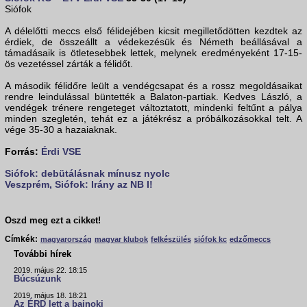
Siófok
A délelőtti meccs első félidejében kicsit megilletődötten kezdtek az
érdiek, de összeállt a védekezésük és Németh beállásával a
támadásaik is ötletesebbek lettek, melynek eredményeként 17-15-
ös vezetéssel zárták a félidőt.
A második félidőre leült a vendégcsapat és a rossz megoldásaikat
rendre leindulással büntették a Balaton-partiak. Kedves László, a
vendégek trénere rengeteget változtatott, mindenki feltűnt a pálya
minden szegletén, tehát ez a játékrész a próbálkozásokkal telt. A
vége 35-30 a hazaiaknak.
Forrás:
Érdi VSE
Siófok: debütálásnak mínusz nyolc
Veszprém, Siófok: Irány az NB I!
Oszd meg ezt a cikket!
Címkék:
magyarország
magyar klubok
felkészülés
siófok kc
edzőmeccs
További hírek
2019. május 22. 18:15
Búcsúzunk
2019. május 18. 18:21
Az ÉRD lett a bajnoki