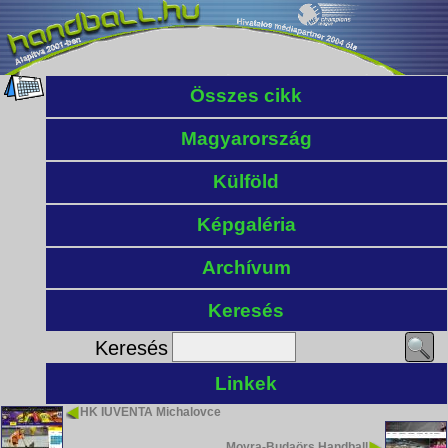
Összes cikk
Magyarország
Külföld
Képgaléria
Archívum
Keresés
Keresés
Linkek
HK IUVENTA Michalovce
Moyra-Budaörs Handball