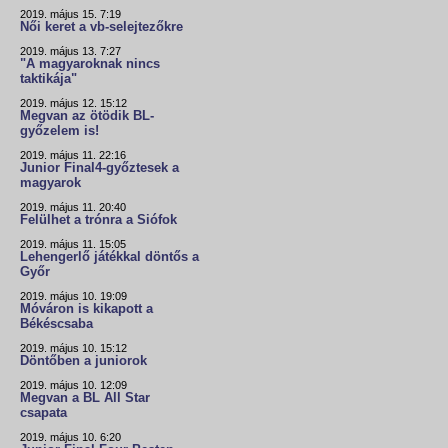
2019. május 15. 7:19
Női keret a vb-selejtezőkre
2019. május 13. 7:27
"A magyaroknak nincs
taktikája"
2019. május 12. 15:12
Megvan az ötödik BL-
győzelem is!
2019. május 11. 22:16
Junior Final4-győztesek a
magyarok
2019. május 11. 20:40
Felülhet a trónra a Siófok
2019. május 11. 15:05
Lehengerlő játékkal döntős a
Győr
2019. május 10. 19:09
Móváron is kikapott a
Békéscsaba
2019. május 10. 15:12
Döntőben a juniorok
2019. május 10. 12:09
Megvan a BL All Star
csapata
2019. május 10. 6:20