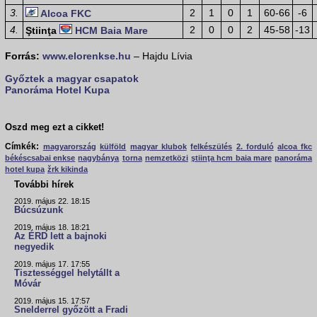
3.
2
1
0
1
60-66
-6
Alcoa FKC
4.
2
0
0
2
45-58
-13
Ştiinţa
HCM Baia Mare
Forrás:
www.elorenkse.hu
– Hajdu Lívia
Győztek a magyar csapatok
Panoráma Hotel Kupa
Oszd meg ezt a cikket!
Címkék:
magyarország
külföld
magyar klubok
felkészülés
2. forduló
alcoa fkc
békéscsabai enkse
nagybánya
torna
nemzetközi
ştiinţa hcm baia mare
panoráma
hotel kupa
žrk kikinda
További hírek
2019. május 22. 18:15
Búcsúzunk
2019. május 18. 18:21
Az ÉRD lett a bajnoki
negyedik
2019. május 17. 17:55
Tisztességgel helytállt a
Móvár
2019. május 15. 17:57
Snelderrel győzött a Fradi