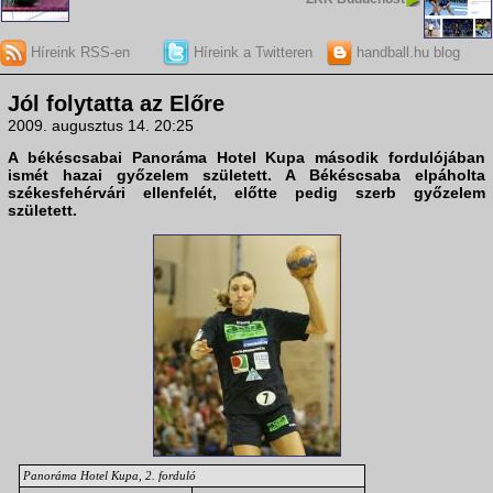
Híreink RSS-en
Híreink a Twitteren
handball.hu blog
Jól folytatta az Előre
2009. augusztus 14. 20:25
A békéscsabai
Panoráma Hotel Kupa
második fordulójában
ismét hazai győzelem született. A
Békéscsaba
elpáholta
székesfehérvári ellenfelét, előtte pedig szerb győzelem
született.
Panoráma Hotel Kupa, 2. forduló