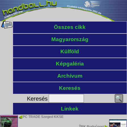
Összes cikk
Magyarország
Külföld
Képgaléria
Archívum
Keresés
Keresés
Linkek
PC TRADE Szeged KKSE
ŽRK Budućnost