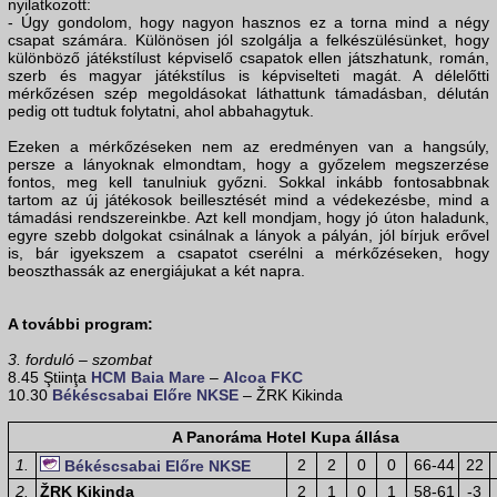
nyilatkozott:
- Úgy gondolom, hogy nagyon hasznos ez a torna mind a négy
csapat számára. Különösen jól szolgálja a felkészülésünket, hogy
különböző játékstílust képviselő csapatok ellen játszhatunk, román,
szerb és magyar játékstílus is képviselteti magát. A délelőtti
mérkőzésen szép megoldásokat láthattunk támadásban, délután
pedig ott tudtuk folytatni, ahol abbahagytuk.
Ezeken a mérkőzéseken nem az eredményen van a hangsúly,
persze a lányoknak elmondtam, hogy a győzelem megszerzése
fontos, meg kell tanulniuk győzni. Sokkal inkább fontosabbnak
tartom az új játékosok beillesztését mind a védekezésbe, mind a
támadási rendszereinkbe. Azt kell mondjam, hogy jó úton haladunk,
egyre szebb dolgokat csinálnak a lányok a pályán, jól bírjuk erővel
is, bár igyekszem a csapatot cserélni a mérkőzéseken, hogy
beoszthassák az energiájukat a két napra.
A további program:
3. forduló – szombat
8.45 Ştiinţa
HCM Baia Mare
–
Alcoa FKC
10.30
Békéscsabai Előre NKSE
– ŽRK Kikinda
A Panoráma Hotel Kupa állása
1.
2
2
0
0
66-44
22
Békéscsabai Előre NKSE
2.
ŽRK Kikinda
2
1
0
1
58-61
-3