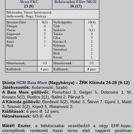
Alcoa FKC
Békéscsabai Előre NKSE
23 (9)
36 (17)
Békéscsaba, Városi Sportcsarnok
Játékvezetők: Nagy, Túróczy
Bernatavičiūtė
9(3)
Nyikolajenko
10(4)
Tilinger
4
Tóth
5
Vincze
4
Szekeres
5(1)
Zsigmond
2
Takács
4
Németh
2
Cifra
3
Azari
1
Kovács A.
2
Bízik
1
Kelemen
2
Gerzsényi
2
Bódi
2
Kocsis
1
Hétméteresek:
5/3
Hétméteresek:
5/5
Kiállítások:
4 perc
Kiállítások:
4 perc
Ştiinţa
HCM Baia Mare
(Nagybánya) – ŽRK Kikinda 24-28 (9-12)
Játékvezetők:
Kolarovszki, Szabó
A Baia Mare góllövői:
Pomohaci 3, Geiger 5, Dobromir 1, M.
Kovacs 5(2), Rudics 2(1), Balint 2, Pârvut 5.
A Kikinda góllövői:
Đorđević 5(2), Rokić 3, Števin 7, Gjurić 1, Matić
3, Tosović 2(2), Krpež 5, Ristanović 2.
Kiállítások:
6 perc ill. 12 perc.
Hétméteresek:
6/3 ill. 4/4.
Mátéfi Eszter
, a békéscsabai vezetőedző a négy EHF-kupa-
szereplőnek rendezett hazai torna első napjáról pozitívan