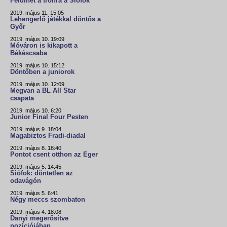
Felülhet a trónra a Siófok
2019. május 11. 15:05
Lehengerlő játékkal döntős a
Győr
2019. május 10. 19:09
Móváron is kikapott a
Békéscsaba
2019. május 10. 15:12
Döntőben a juniorok
2019. május 10. 12:09
Megvan a BL All Star
csapata
2019. május 10. 6:20
Junior Final Four Pesten
2019. május 9. 18:04
Magabiztos Fradi-diadal
2019. május 8. 18:40
Pontot csent otthon az Eger
2019. május 5. 14:45
Siófok: döntetlen az
odavágón
2019. május 5. 6:41
Négy meccs szombaton
2019. május 4. 18:08
Danyi megerősítve
pozíciójában