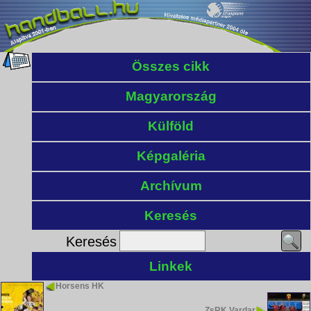
Összes cikk
Magyarország
Külföld
Képgaléria
Archívum
Keresés
Keresés
Linkek
Horsens HK
ZsRK Vardar