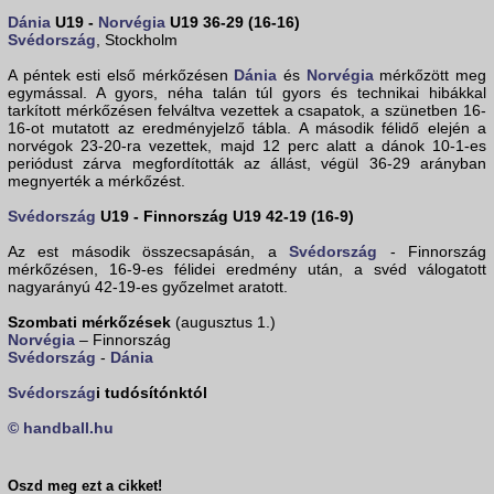
Dánia
U19 -
Norvégia
U19 36-29 (16-16)
Svédország
, Stockholm
A péntek esti első mérkőzésen
Dánia
és
Norvégia
mérkőzött meg
egymással. A gyors, néha talán túl gyors és technikai hibákkal
tarkított mérkőzésen felváltva vezettek a csapatok, a szünetben 16-
16-ot mutatott az eredményjelző tábla. A második félidő elején a
norvégok 23-20-ra vezettek, majd 12 perc alatt a dánok 10-1-es
periódust zárva megfordították az állást, végül 36-29 arányban
megnyerték a mérkőzést.
Svédország
U19 - Finnország U19 42-19 (16-9)
Az est második összecsapásán, a
Svédország
- Finnország
mérkőzésen, 16-9-es félidei eredmény után, a svéd válogatott
nagyarányú 42-19-es győzelmet aratott.
Szombati mérkőzések
(augusztus 1.)
Norvégia
– Finnország
Svédország
-
Dánia
Svédország
i tudósítónktól
© handball.hu
Oszd meg ezt a cikket!