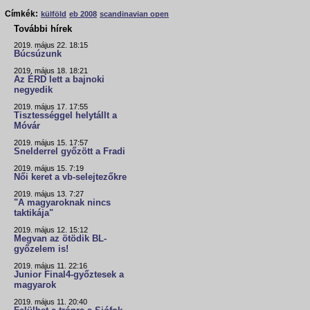
Címkék:
külföld
eb 2008
scandinavian open
További hírek
2019. május 22. 18:15
Búcsúzunk
2019. május 18. 18:21
Az ÉRD lett a bajnoki
negyedik
2019. május 17. 17:55
Tisztességgel helytállt a
Móvár
2019. május 15. 17:57
Snelderrel győzött a Fradi
2019. május 15. 7:19
Női keret a vb-selejtezőkre
2019. május 13. 7:27
"A magyaroknak nincs
taktikája"
2019. május 12. 15:12
Megvan az ötödik BL-
győzelem is!
2019. május 11. 22:16
Junior Final4-győztesek a
magyarok
2019. május 11. 20:40