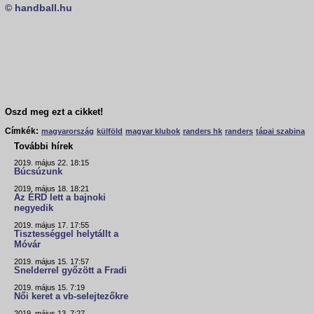
© handball.hu
Oszd meg ezt a cikket!
Címkék:
magyarország
külföld
magyar klubok
randers hk
randers
tápai szabina
További hírek
2019. május 22. 18:15
Búcsúzunk
2019. május 18. 18:21
Az ÉRD lett a bajnoki
negyedik
2019. május 17. 17:55
Tisztességgel helytállt a
Móvár
2019. május 15. 17:57
Snelderrel győzött a Fradi
2019. május 15. 7:19
Női keret a vb-selejtezőkre
2019. május 13. 7:27