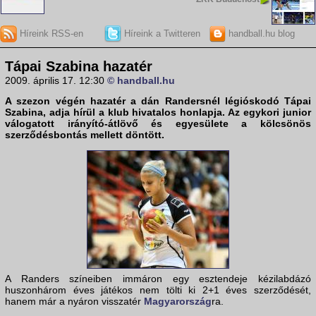
Híreink RSS-en
Híreink a Twitteren
handball.hu blog
Tápai Szabina hazatér
2009. április 17. 12:30
© handball.hu
A szezon végén hazatér a dán
Randers
nél légióskodó
Tápai
Szabina
, adja hírül a klub hivatalos honlapja. Az egykori junior
válogatott irányító-átlövő és egyesülete a kölcsönös
szerződésbontás mellett döntött.
A Randers színeiben immáron egy esztendeje kézilabdázó
huszonhárom éves játékos nem tölti ki 2+1 éves szerződését,
hanem már a nyáron visszatér
Magyarország
ra.