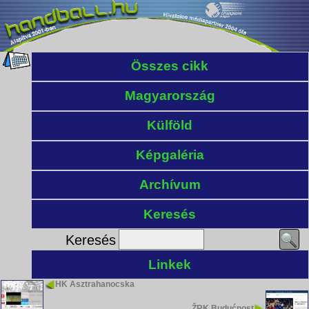
Összes cikk
Magyarország
Külföld
Képgaléria
Archívum
Keresés
Keresés
Linkek
HK Asztrahanocska
ŽRK Budućnost