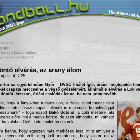
resszum
yright
 hozzá a kedvencekhez!
yen ez a kezdőlapom!
öntő elvárás, az arany álom
április 4. 7:25
pírforma egyértelműen
Győr – DVSC
finálét ígér, óriási meglepetés le
két csapata meccselne a végső győzelemért. Minimális elvárás a
Loki
v
döntőt játsszon, óriási csalódás lenne, ha nem jutna tovább.
os, hogy a lányokban tudatosuljon, a Halas elleni meccs nem
lőre lefutott összecsapás, ellenük is maximális komolysággal
készülnünk" – fogalmazott
Bakó Botond
, a Loki mestere, aki
zeret előre inni a medve bőrére, de azért elmondta, mi várható
, ha valóban Győr–Loki finálét rendeznek.
om benne, hogy egészen más mérkőzés lesz, mint amilyen a
oki meccsünk volt, meg kell mutatnunk, hogy akkor rossz