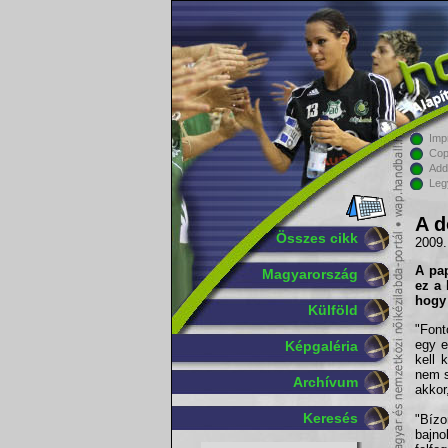
Imp
Cop
Add
Leg
A d
Összes cikk
2009. 
A pa
Magyarország
ez a 
hogy 
Külföld
"Font
egy e
Képgaléria
kell 
nem s
Archívum
akkor
Keresés
"Bíz
bajn