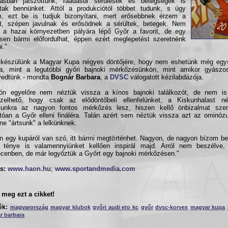
ogásban játszottunk, ráadásul sérülések és betegségek is
ttak bennünket. Attól a produkciótól többet tudunk, s úgy
m, ezt be is tudjuk bizonyítani, mert erősebbnek érzem a
t, szépen javulnak és erősödnek a sérültek, betegek. Nem
, a hazai környezetben pályára lépő Győr a favorit, de egy
en bármi előfordulhat, éppen ezért meglepetést szeretnénk
i."
 készülünk a Magyar Kupa négyes döntőjére, hogy nem eshetünk még egy
ba, mint a legutóbbi győri bajnoki mérkőzésünkön, mint amikor gyászo
vedtünk - mondta
Bognár Barbara
, a
DVSC
válogatott kézilabdázója.
ón egyelőre nem néztük vissza a kínos bajnoki találkozót, de nem is 
pzelhető, hogy csak az elődöntőbeli ellenfelünket, a Kiskunhalast 
unkra az nagyon fontos mérkőzés lesz, hiszen kellő önbizalmat sze
tóan a Győr elleni fináléra. Talán azért sem néztük vissza azt az ominó
ne "ártsunk" a lelkünknek.
n egy kupáról van szó, itt bármi megtörténhet. Nagyon, de nagyon bízom b
é ténye is valamennyiünket kellően inspirál majd. Arról nem beszélve,
cenben, de már legyőztük a Győrt egy bajnoki mérkőzésen."
s:
www.haon.hu
;
www.sportandmedia.com
meg ezt a cikket!
ék:
magyarország
magyar klubok
győri audi eto kc
győr
dvsc-korvex
magyar kupa
r barbara