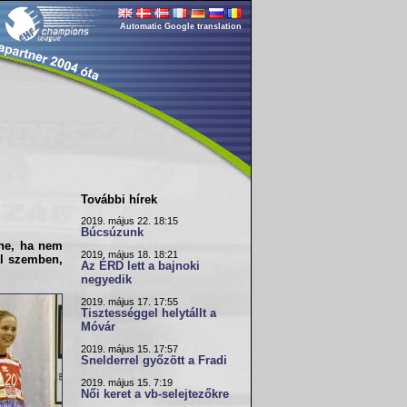
Automatic Google translation
További hírek
2019. május 22. 18:15
Búcsúzunk
nne, ha nem
2019. május 18. 18:21
al szemben,
Az ÉRD lett a bajnoki
negyedik
2019. május 17. 17:55
Tisztességgel helytállt a
Móvár
2019. május 15. 17:57
Snelderrel győzött a Fradi
2019. május 15. 7:19
Női keret a vb-selejtezőkre