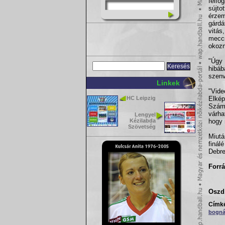
felf
sújto
érze
gárdá
vitás
meccs
okozn
"Úgy
hibá
szen
Linkek
"Vide
HC Leipzig
Elké
Szám
várha
Lengyel
Kézilabda
hogy 
Szövetség
Miutá
finál
Debre
Forrá
Oszd 
Címk
bogná