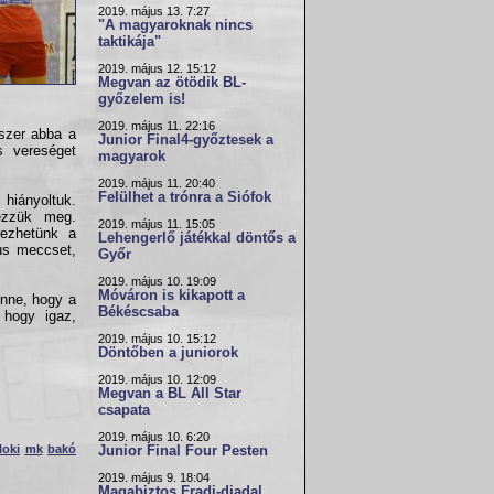
2019. május 13. 7:27
"A magyaroknak nincs
taktikája"
2019. május 12. 15:12
Megvan az ötödik BL-
győzelem is!
2019. május 11. 22:16
szer abba a
Junior Final4-győztesek a
s vereséget
magyarok
2019. május 11. 20:40
Felülhet a trónra a Siófok
hiányoltuk.
nézzük meg.
2019. május 11. 15:05
rezhetünk a
Lehengerlő játékkal döntős a
zus meccset,
Győr
2019. május 10. 19:09
Móváron is kikapott a
enne, hogy a
Békéscsaba
 hogy igaz,
2019. május 10. 15:12
Döntőben a juniorok
2019. május 10. 12:09
Megvan a BL All Star
csapata
2019. május 10. 6:20
loki
mk
bakó
Junior Final Four Pesten
2019. május 9. 18:04
Magabiztos Fradi-diadal