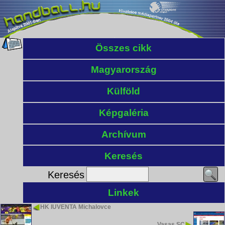
Összes cikk
Magyarország
Külföld
Képgaléria
Archívum
Keresés
Keresés
Linkek
HK IUVENTA Michalovce
Vasas SC