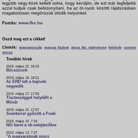
legjobb négy közé kellett volna, hogy kerüljön, de ezt már legfeljebb
azzal tudjuk csak bebizonyítani, ha az öt-nyolc közötti rájátszásban
magabiztosan megőrizzük ötödik helyünket.
Forrás:
www.fkc.hu
Oszd meg ezt a cikket!
Címkék:
magyarország
magyar klubok
alcoa fkc rightphone
fehérvár
cornexi
vincze
További hírek
2019. május 22. 18:15
Búcsúzunk
2019. május 18. 18:21
Az ÉRD lett a bajnoki
negyedik
2019. május 17. 17:55
Tisztességgel helytállt a
Móvár
2019. május 15. 17:57
Snelderrel győzött a Fradi
2019. május 15. 7:19
Női keret a vb-selejtezőkre
2019. május 13. 7:27
"A magyaroknak nincs