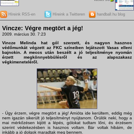
Híreink RSS-en
Híreink a Twitteren
handball.hu blog
Vincze: Végre megtört a jég!
2009. március 30. 7:23
Vincze Melinda
hat gól szerzett, és nagyon hasznos
védőmunkát végzett az
FKC
színeiben lejátszott Vasas elleni
bajnokin. A meccs után beszélt a jó teljesítménye nyomán
érzett megkönnyebbülésről és az alapszakasz
végkimeneteléről.
- Úgy érzem, végre megtört a jég! Amióta ide kerültem, eddig még
nem igazán sikerült jó teljesítményt nyújtanom. Örülök neki, hogy a
mai mérkőzésen kijött a lépés, gólokat tudtam lőni, és érzésem
szerint védekezésben is hasznos voltam. Bár voltak hibáim, de
inkább a jó dolgok maradtak meg bennem.