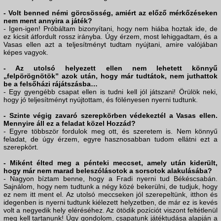
- Volt benned némi görcsösség, amiért az előző mérkőzéseken
nem ment annyira a játék?
- Igen-igen! Próbáltam bizonyítani, hogy nem hiába hoztak ide, de
ez kicsit átfordult rossz irányba. Úgy érzem, most lehiggadtam, és a
Vasas ellen azt a teljesítményt tudtam nyújtani, amire valójában
képes vagyok.
- Az utolsó helyezett ellen nem lehetett könnyű
„felpörögnötök” azok után, hogy már tudtátok, nem juthattok
be a felsőházi rájátszásba…
- Egy gyengébb csapat ellen is tudni kell jól játszani! Örülök neki,
hogy jó teljesítményt nyújtottam, és fölényesen nyerni tudtunk.
- Szinte végig zavaró szerepkörben védekeztél a Vasas ellen.
Mennyire áll ez a feladat közel Hozzád?
- Egyre többször fordulok meg ott, és szeretem is. Nem könnyű
feladat, de úgy érzem, egyre hasznosabban tudom ellátni ezt a
szerepkört.
- Miként élted meg a pénteki meccset, amely után kiderült,
hogy már nem marad beleszólásotok a sorsotok alakulásába?
- Nagyon bíztam benne, hogy a Fradi nyerni tud Békéscsabán.
Sajnálom, hogy nem tudtunk a négy közé bekerülni, de tudjuk, hogy
ez nem itt ment el. Az utolsó meccseken jól szerepeltünk, itthon és
idegenben is nyerni tudtunk kiélezett helyzetben, de már ez is kevés
volt a negyedik hely eléréséhez. Az ötödik pozíciót viszont feltétlenül
meg kell tartanunk! Úgy gondolom, csapatunk játéktudása alapján a