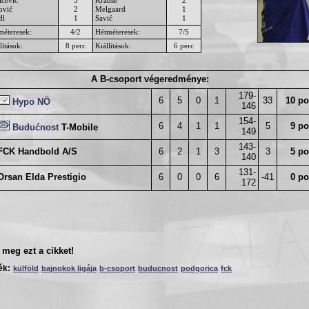
ović
2
Melgaard
1
dl
1
Savić
1
méteresek:
4/2
Hétméteresek:
7/5
lítások:
8 perc
Kiállítások:
6 perc
A B-csoport végeredménye:
179-
6
5
0
1
33
10 po
Hypo NÖ
146
154-
6
4
1
1
5
9 po
Budućnost
T-Mobile
149
143-
FCK Handbold A/S
6
2
1
3
3
5 po
140
131-
Orsan Elda Prestigio
6
0
0
6
-41
0 po
172
meg ezt a cikket!
ék:
külföld
bajnokok ligája
b-csoport
buducnost
podgorica
fck