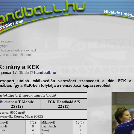
resszum
yright
 hozzá a kedvencekhez!
yen ez a kezdőlapom!
: irány a KEK
 január 17. 19:35
© handball.hu
csoport utolsó találkozóján vereséget szenvedett a dán
FCK
nában, így a KEK-ben folytatja a nemzetközi kupaszereplést.
nokok Ligája, B-csoport, hatodik forduló
Budućnost
T-Mobile
FCK Handbold A/S
25 (12)
22 (11)
gorica, 6000 néző
ékvezetők: Korres, Migas (GRE)
anović
7(2)
Milanović
12(5)
atović
8
Baumbach
3
ović
4
Turej
3
ičević
3
Krause
2