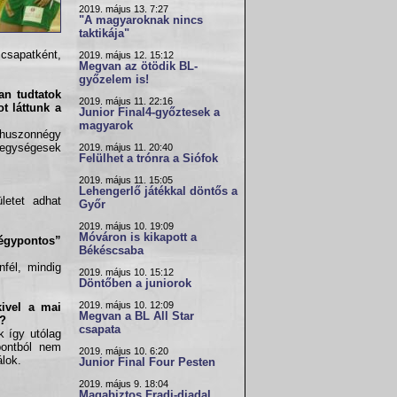
2019. május 13. 7:27
"A magyaroknak nincs
taktikája"
 csapatként,
2019. május 12. 15:12
Megvan az ötödik BL-
győzelem is!
an tudtatok
2019. május 11. 22:16
t láttunk a
Junior Final4-győztesek a
magyarok
i huszonnégy
e egységesek
2019. május 11. 20:40
Felülhet a trónra a Siófok
2019. május 11. 15:05
Lehengerlő játékkal döntős a
letet adhat
Győr
2019. május 10. 19:09
Móváron is kikapott a
négypontos”
Békéscsaba
fél, mindig
2019. május 10. 15:12
Döntőben a juniorok
2019. május 10. 12:09
kivel a mai
Megvan a BL All Star
k?
csapata
k így utólag
pontból nem
2019. május 10. 6:20
lok.
Junior Final Four Pesten
2019. május 9. 18:04
Magabiztos Fradi-diadal