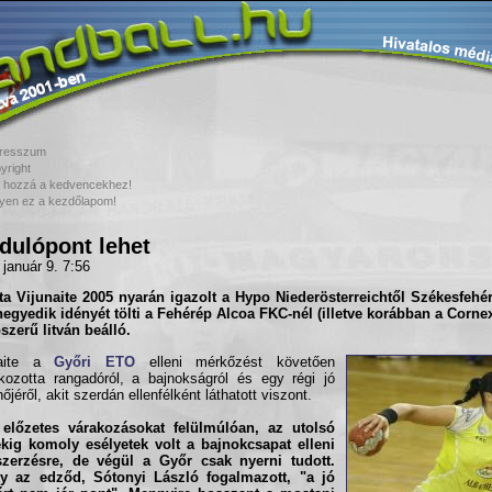
resszum
yright
 hozzá a kedvencekhez!
yen ez a kezdőlapom!
dulópont lehet
 január 9. 7:56
a Vijunaite
2005 nyarán igazolt a Hypo Niederösterreichtől Székesfehér
egyedik idényét tölti a
Fehérép Alcoa FKC
-nél (illetve korábban a Corne
szerű litván beálló.
naite a
Győri ETO
elleni mérkőzést követően
tkozotta rangadóról, a bajnokságról és egy régi jó
őjéről, akit szerdán ellenfélként láthatott viszont.
 előzetes várakozásokat felülmúlóan, az utolsó
kig komoly esélyetek volt a bajnokcsapat elleni
szerzésre, de végül a Győr csak nyerni tudott.
y az edződ, Sótonyi László fogalmazott, "a jó