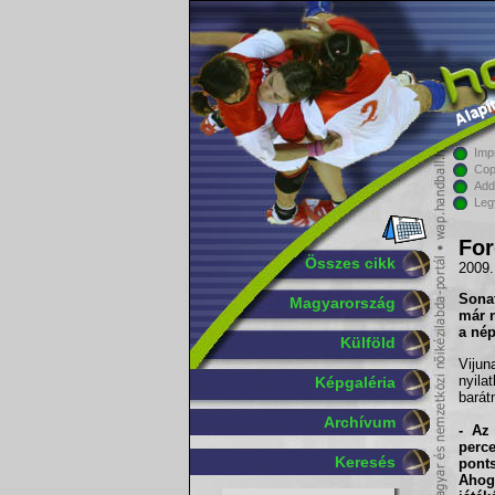
Imp
Cop
Add
Leg
For
Összes cikk
2009.
Sonat
Magyarország
már n
a nép
Külföld
Viju
nyila
Képgaléria
barátn
Archívum
- Az
perce
Keresés
pont
Ahog