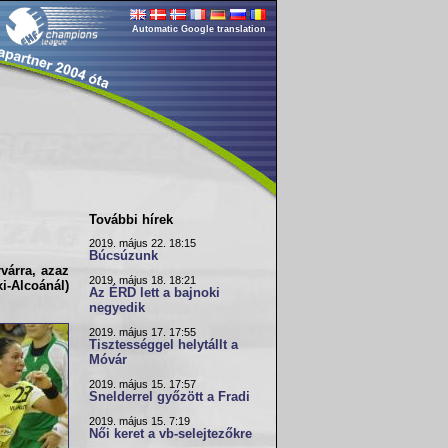
Automatic Google translation
További hírek
2019. május 22. 18:15
Búcsúzunk
várra, azaz
2019. május 18. 18:21
xi-Alcoánál)
Az ÉRD lett a bajnoki
negyedik
2019. május 17. 17:55
Tisztességgel helytállt a
Móvár
2019. május 15. 17:57
Snelderrel győzött a Fradi
2019. május 15. 7:19
Női keret a vb-selejtezőkre