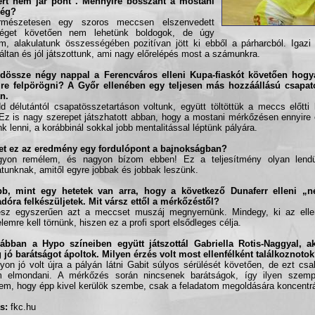
kért nem jár pont". Mennyire bosszant a mostani
ség?
rmészetesen egy szoros meccsen elszenvedett
séget követően nem lehetünk boldogok, de úgy
m, alakulatunk összességében pozitívan jött ki ebből a párharcból. Igazi
áltan és jól játszottunk, ami nagy előrelépés most a számunkra.
ndössze négy nappal a Ferencváros elleni Kupa-fiaskót követően hogy
re felpörögni? A Győr ellenében egy teljesen más hozzáállású csapato
n.
d délutántól csapatösszetartáson voltunk, együtt töltöttük a meccs előtt
 Ez is nagy szerepet játszhatott abban, hogy a mostani mérkőzésen ennyir
nk lenni, a korábbinál sokkal jobb mentalitással léptünk pályára.
et ez az eredmény egy fordulópont a bajnokságban?
gyon remélem, és nagyon bízom ebben! Ez a teljesítmény olyan lendü
tunknak, amitől egyre jobbak és jobbak leszünk.
bb, mint egy hetetek van arra, hogy a következő Dunaferr elleni „
dóra felkészüljetek. Mit vársz ettől a mérkőzéstől?
sz egyszerűen azt a meccset muszáj megnyernünk. Mindegy, ki az ellen
lemre kell törnünk, hiszen ez a profi sport elsődleges célja.
rábban a Hypo színeiben együtt játszottál Gabriella Rotis-Naggyal, a
 jó barátságot ápoltok. Milyen érzés volt most ellenfélként találkoznoto
yon jó volt újra a pályán látni Gabit súlyos sérülését követően, de ezt csa
m elmondani. A mérkőzés során nincsenek barátságok, így ilyen szem
lem, hogy épp kivel kerülök szembe, csak a feladatom megoldására koncentrá
s:
fkc.hu