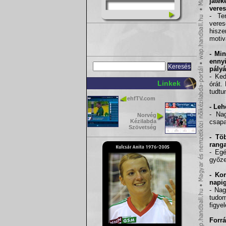
játé
vere
- Te
vere
hisze
motiv
- Mi
ennyi
pályá
- Ked
Linkek
órát.
tudtu
ehfTV.com
- Leh
- Na
Norvég
Kézilabda
csapa
Szövetség
- Tö
ranga
- Egé
győze
- Ko
napig
- Nag
tudo
figye
Forrá