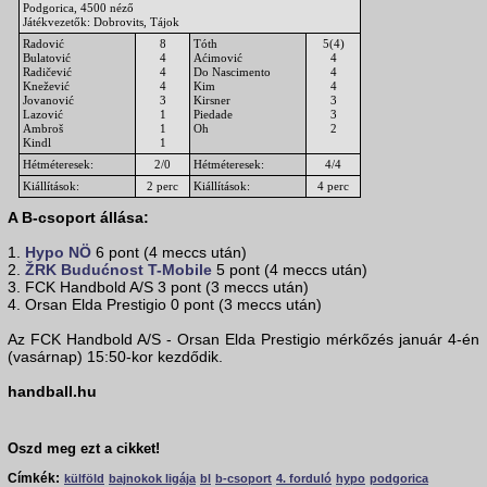
Podgorica, 4500 néző
Játékvezetők: Dobrovits, Tájok
Radović
8
Tóth
5(4)
Bulatović
4
Aćimović
4
Radičević
4
Do Nascimento
4
Knežević
4
Kim
4
Jovanović
3
Kirsner
3
Lazović
1
Piedade
3
Ambroš
1
Oh
2
Kindl
1
Hétméteresek:
2/0
Hétméteresek:
4/4
Kiállítások:
2 perc
Kiállítások:
4 perc
A B-csoport állása:
1.
Hypo NÖ
6 pont (4 meccs után)
2.
ŽRK Budućnost T-Mobile
5 pont (4 meccs után)
3. FCK Handbold A/S 3 pont (3 meccs után)
4. Orsan Elda Prestigio 0 pont (3 meccs után)
Az FCK Handbold A/S - Orsan Elda Prestigio mérkőzés január 4-én
(vasárnap) 15:50-kor kezdődik.
handball.hu
Oszd meg ezt a cikket!
Címkék:
külföld
bajnokok ligája
bl
b-csoport
4. forduló
hypo
podgorica