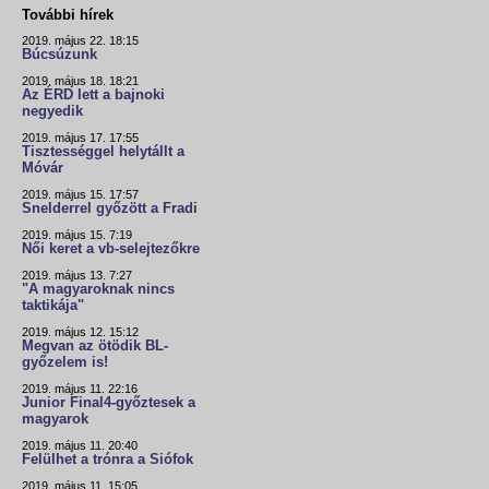
További hírek
2019. május 22. 18:15
Búcsúzunk
2019. május 18. 18:21
Az ÉRD lett a bajnoki
negyedik
2019. május 17. 17:55
Tisztességgel helytállt a
Móvár
2019. május 15. 17:57
Snelderrel győzött a Fradi
2019. május 15. 7:19
Női keret a vb-selejtezőkre
2019. május 13. 7:27
"A magyaroknak nincs
taktikája"
2019. május 12. 15:12
Megvan az ötödik BL-
győzelem is!
2019. május 11. 22:16
Junior Final4-győztesek a
magyarok
2019. május 11. 20:40
Felülhet a trónra a Siófok
2019. május 11. 15:05