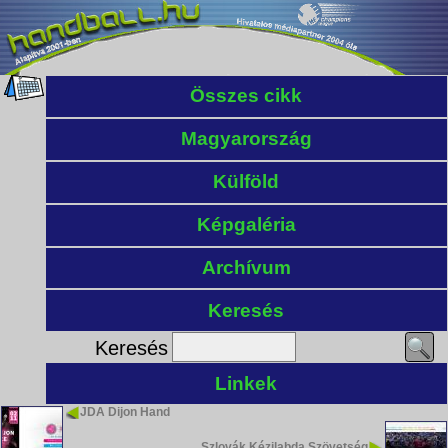
Összes cikk
Magyarország
Külföld
Képgaléria
Archívum
Keresés
Keresés
Linkek
JDA Dijon Hand
Szlovák Kézilabda Szövetség