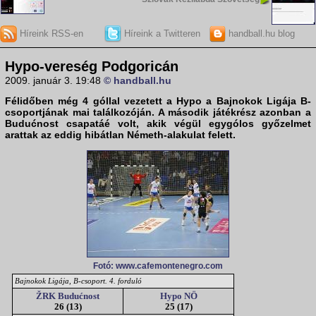
Híreink RSS-en
Híreink a Twitteren
handball.hu blog
Hypo-vereség Podgoricán
2009. január 3. 19:48
© handball.hu
Félidőben még 4 góllal vezetett a
Hypo
a Bajnokok Ligája B-
csoportjának mai találkozóján. A második játékrész azonban a
Budućnost
csapatáé volt, akik végül egygólos győzelmet
arattak az eddig hibátlan Németh-alakulat felett.
Fotó: www.cafemontenegro.com
Bajnokok Ligája, B-csoport. 4. forduló
ŽRK Budućnost
Hypo NÖ
26 (13)
25 (17)