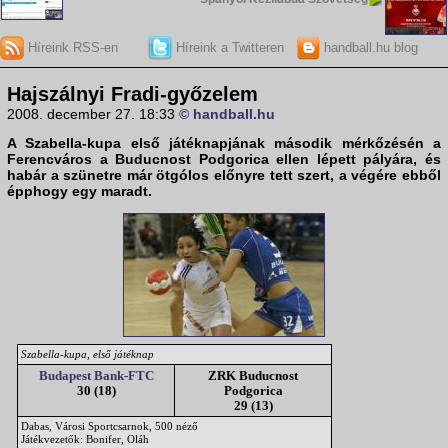
Híreink RSS-en
Híreink a Twitteren
handball.hu blog
Hajszálnyi Fradi-győzelem
2008. december 27. 18:33
© handball.hu
A
Szabella-kupa
első játéknapjának második mérkőzésén a
Ferencváros
a
Buducnost Podgorica
ellen lépett pályára, és
habár a szünetre már ötgólos előnyre tett szert, a végére ebből
épphogy egy maradt.
Szabella-kupa, első játéknap
Budapest Bank-FTC
ZRK Buducnost
30 (18)
Podgorica
29 (13)
Dabas, Városi Sportcsarnok, 500 néző
Játékvezetők: Bonifer, Oláh