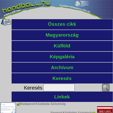
Összes cikk
Magyarország
Külföld
Képgaléria
Archívum
Keresés
Keresés
Linkek
Budapesti Kézilabda Szövetség
Spanyol Kézilabda Szövetség