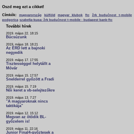
Oszd meg ezt a cikket!
Címkék:
magyarország
külföld
magyar klubok
ftc
žrk budućnost t-mobile
podgorica
szabella-kupa: žrk budućnost t-mobile - budapest bank-ftc
További hírek
2019. május 22. 18:15
Búcsúzunk
2019. május 18. 18:21
Az ÉRD lett a bajnoki
negyedik
2019. május 17. 17:55
Tisztességgel helytállt a
Móvár
2019. május 15. 17:57
Snelderrel győzött a Fradi
2019. május 15. 7:19
Női keret a vb-selejtezőkre
2019. május 13. 7:27
"A magyaroknak nincs
taktikája"
2019. május 12. 15:12
Megvan az ötödik BL-
győzelem is!
2019. május 11. 22:16
Junior Final4-győztesek a