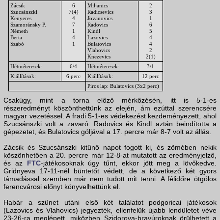
Zácsik
6
Miljanics
2
Szucsánszki
7(4)
Radicsevics
3
Kenyeres
4
Jovanovics
1
Szamoránsky P.
7
Radovics
6
Németh
1
Kindl
5
Berta
4
Lazovics
4
Szabó
1
Bulatovics
4
Vlahovics
2
Knezevics
2(1)
Hétméteresek:
6/4
Hétméteresek:
3/1
Kiállítások:
6 perc
Kiállítások:
12 perc
Piros lap: Bulatovics (3x2 perc)
Csakúgy, mint a torna előző mérkőzésén, itt is 5-1-es
részeredményt köszönthettünk az elején, ám ezúttal szerencsére
magyar vezetéssel. A fradi 5-1-es védekezést kezdeményezett, ahol
Szucsánszki volt a zavaró. Radovics és Kindl aztán beindította a
gépezetet, és Bulatovics góljával a 17. percre már 8-7 volt az állás.
Zácsik és Szucsánszki kitűnő napot fogott ki, és zömében nekik
köszönhetően a 20. percre már 12-8-at mutatott az eredményjelző,
és az
FTC
-játékosoknak úgy tűnt, ekkor jött meg a lövőkedve.
Gridnyeva 17-11-nél büntetőt védett, de a következő két gyors
támadással szemben már nem tudott mit tenni. A félidőre ötgólos
ferencvárosi előnyt könyvelhettünk el.
Habár a szünet utáni első két találatot podgoricai játékosok
(Lazovics és Vlahovics) jegyezték, ellenfelük újabb lendületet véve
23-26-ra meglépett, miközben Szidorova-bravúroknak örülhetett a