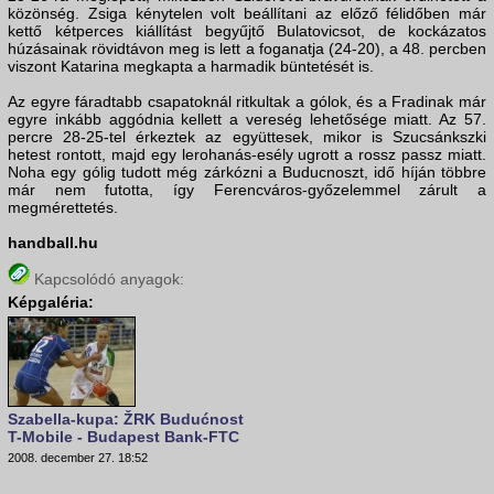
közönség. Zsiga kénytelen volt beállítani az előző félidőben már
kettő kétperces kiállítást begyűjtő Bulatovicsot, de kockázatos
húzásainak rövidtávon meg is lett a foganatja (24-20), a 48. percben
viszont Katarina megkapta a harmadik büntetését is.
Az egyre fáradtabb csapatoknál ritkultak a gólok, és a Fradinak már
egyre inkább aggódnia kellett a vereség lehetősége miatt. Az 57.
percre 28-25-tel érkeztek az együttesek, mikor is Szucsánkszki
hetest rontott, majd egy lerohanás-esély ugrott a rossz passz miatt.
Noha egy gólig tudott még zárkózni a Buducnoszt, idő híján többre
már nem futotta, így Ferencváros-győzelemmel zárult a
megmérettetés.
handball.hu
Kapcsolódó anyagok:
Képgaléria:
Szabella-kupa: ŽRK Budućnost
T-Mobile - Budapest Bank-FTC
2008. december 27. 18:52