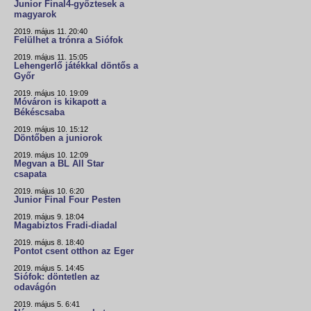
Junior Final4-győztesek a
magyarok
2019. május 11. 20:40
Felülhet a trónra a Siófok
2019. május 11. 15:05
Lehengerlő játékkal döntős a
Győr
2019. május 10. 19:09
Móváron is kikapott a
Békéscsaba
2019. május 10. 15:12
Döntőben a juniorok
2019. május 10. 12:09
Megvan a BL All Star
csapata
2019. május 10. 6:20
Junior Final Four Pesten
2019. május 9. 18:04
Magabiztos Fradi-diadal
2019. május 8. 18:40
Pontot csent otthon az Eger
2019. május 5. 14:45
Siófok: döntetlen az
odavágón
2019. május 5. 6:41