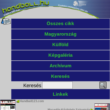
Összes cikk
Magyarország
Külföld
Képgaléria
Archívum
Keresés
Keresés
Linkek
Handball123.com
Macedón Kézilabda Szövetség