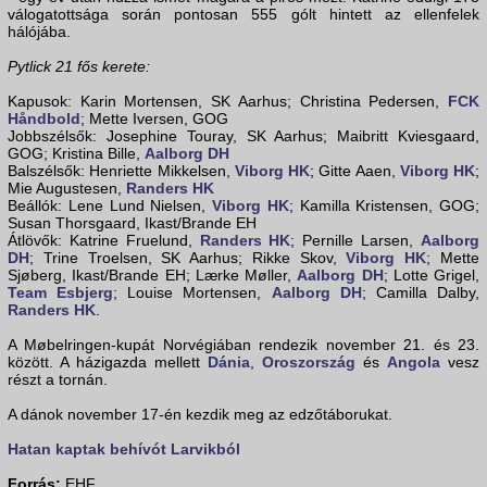
válogatottsága során pontosan 555 gólt hintett az ellenfelek
hálójába.
Pytlick 21 fős kerete:
Kapusok: Karin Mortensen, SK Aarhus; Christina Pedersen,
FCK
Håndbold
; Mette Iversen, GOG
Jobbszélsők: Josephine Touray, SK Aarhus; Maibritt Kviesgaard,
GOG; Kristina Bille,
Aalborg DH
Balszélsők: Henriette Mikkelsen,
Viborg HK
; Gitte Aaen,
Viborg HK
;
Mie Augustesen,
Randers HK
Beállók: Lene Lund Nielsen,
Viborg HK
; Kamilla Kristensen, GOG;
Susan Thorsgaard, Ikast/Brande EH
Átlövők: Katrine Fruelund,
Randers HK
; Pernille Larsen,
Aalborg
DH
; Trine Troelsen, SK Aarhus; Rikke Skov,
Viborg HK
; Mette
Sjøberg, Ikast/Brande EH; Lærke Møller,
Aalborg DH
; Lotte Grigel,
Team Esbjerg
; Louise Mortensen,
Aalborg DH
; Camilla Dalby,
Randers HK
.
A Møbelringen-kupát Norvégiában rendezik november 21. és 23.
között. A házigazda mellett
Dánia
,
Oroszország
és
Angola
vesz
részt a tornán.
A dánok november 17-én kezdik meg az edzőtáborukat.
Hatan kaptak behívót Larvikból
Forrás:
EHF