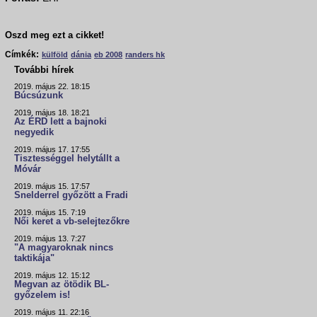
Oszd meg ezt a cikket!
Címkék:
külföld
dánia
eb 2008
randers hk
További hírek
2019. május 22. 18:15
Búcsúzunk
2019. május 18. 18:21
Az ÉRD lett a bajnoki
negyedik
2019. május 17. 17:55
Tisztességgel helytállt a
Móvár
2019. május 15. 17:57
Snelderrel győzött a Fradi
2019. május 15. 7:19
Női keret a vb-selejtezőkre
2019. május 13. 7:27
"A magyaroknak nincs
taktikája"
2019. május 12. 15:12
Megvan az ötödik BL-
győzelem is!
2019. május 11. 22:16