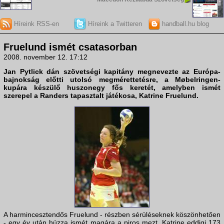
Híreink RSS-en
Híreink a Twitteren
handball.hu blog
Fruelund ismét csatasorban
2008. november 12. 17:12
Jan Pytlick
dán szövetségi kapitány megnevezte az
Európa-
bajnokság
előtti utolsó megmérettetésre, a
Møbelringen-
kupára
készülő huszonegy fős keretét, amelyben ismét
szerepel a Randers tapasztalt játékosa,
Katrine Fruelund
.
A harmincesztendős Fruelund - részben sérüléseknek köszönhetően
- egy év után húzza ismét magára a piros mezt. Katrine eddigi 173