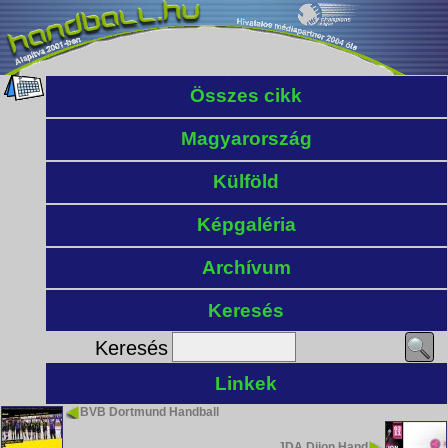
Összes cikk
Magyarország
Külföld
Képgaléria
Archívum
Keresés
Keresés
Linkek
BVB Dortmund Handball
JDA Dijon Hand