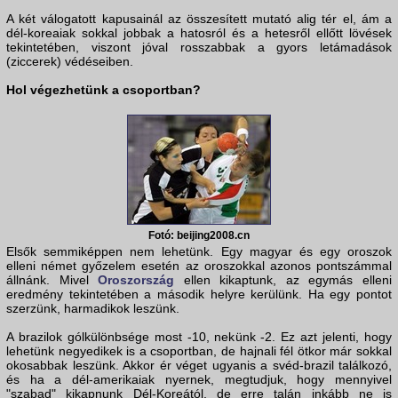
A két válogatott kapusainál az összesített mutató alig tér el, ám a
dél-koreaiak sokkal jobbak a hatosról és a hetesről ellőtt lövések
tekintetében, viszont jóval rosszabbak a gyors letámadások
(ziccerek) védéseiben.
Hol végezhetünk a csoportban?
Fotó: beijing2008.cn
Elsők semmiképpen nem lehetünk. Egy magyar és egy oroszok
elleni német győzelem esetén az oroszokkal azonos pontszámmal
állnánk. Mivel
Oroszország
ellen kikaptunk, az egymás elleni
eredmény tekintetében a második helyre kerülünk. Ha egy pontot
szerzünk, harmadikok leszünk.
A brazilok gólkülönbsége most -10, nekünk -2. Ez azt jelenti, hogy
lehetünk negyedikek is a csoportban, de hajnali fél ötkor már sokkal
okosabbak leszünk. Akkor ér véget ugyanis a svéd-brazil találkozó,
és ha a dél-amerikaiak nyernek, megtudjuk, hogy mennyivel
"szabad" kikapnunk Dél-Koreától, de erre talán inkább ne is