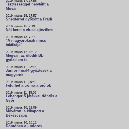
2019. május 17. 17:55
Tisztességgel helytállt a
Móvár
2019. május 15. 17:57
Snelderrel győzött a Fradi
2019. május 15. 7:19
Női keret a vb-selejtezőkre
2019. május 13. 7:27
"A magyaroknak nincs
taktikája"
2019. május 12. 15:12
Megvan az ötödik BL-
győzelem is!
2019. május 11. 22:16
Junior Final4-győztesek a
magyarok
2019. május 11. 20:40
Felülhet a trónra a Siófok
2019. május 11. 15:05
Lehengerlő játékkal döntős a
Győr
2019. május 10. 19:09
Móváron is kikapott a
Békéscsaba
2019. május 10. 15:12
Döntőben a juniorok