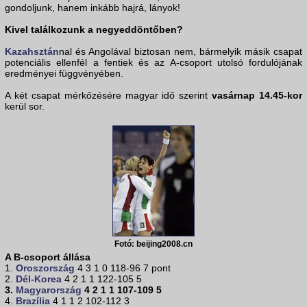
gondoljunk, hanem inkább hajrá, lányok!
Kivel találkozunk a negyeddöntőben?
Kazahsztán
nal és Angolával biztosan nem, bármelyik másik csapat
potenciális ellenfél a fentiek és az A-csoport utolsó fordulójának
eredményei függvényében.
A két csapat mérkőzésére magyar idő szerint
vasárnap 14.45-kor
kerül sor.
Fotó: beijing2008.cn
A B-csoport állása
1.
Oroszország
4 3 1 0 118-96 7 pont
2.
Dél-Korea
4 2 1 1 122-105 5
3.
Magyarország
4 2 1 1 107-109 5
4.
Brazília
4 1 1 2 102-112 3