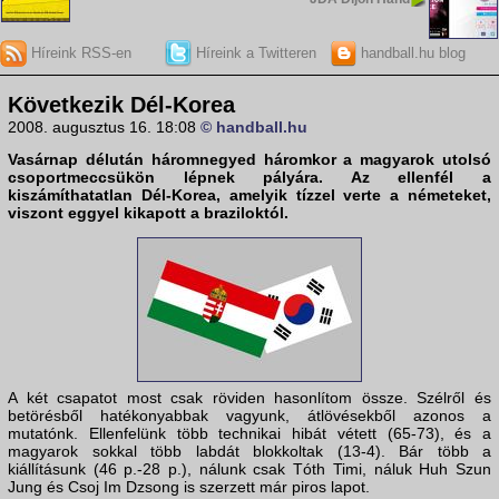
Híreink RSS-en
Híreink a Twitteren
handball.hu blog
Következik Dél-Korea
2008. augusztus 16. 18:08
© handball.hu
Vasárnap délután háromnegyed háromkor a
magyarok
utolsó
csoportmeccsükön lépnek pályára. Az ellenfél a
kiszámíthatatlan
Dél-Korea
, amelyik tízzel verte a németeket,
viszont eggyel kikapott a braziloktól.
A két csapatot most csak röviden hasonlítom össze. Szélről és
betörésből hatékonyabbak vagyunk, átlövésekből azonos a
mutatónk. Ellenfelünk több technikai hibát vétett (65-73), és a
magyarok sokkal több labdát blokkoltak (13-4). Bár több a
kiállításunk (46 p.-28 p.), nálunk csak Tóth Timi, náluk Huh Szun
Jung és Csoj Im Dzsong is szerzett már piros lapot.