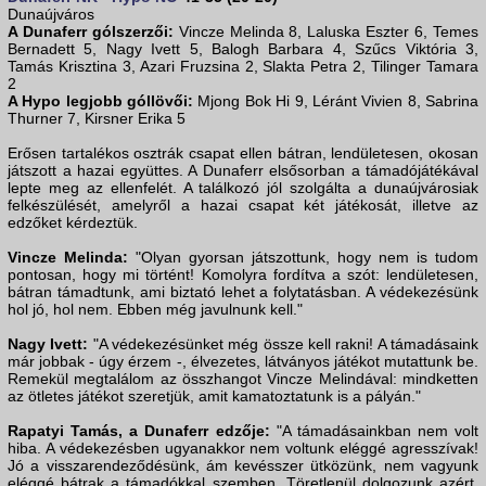
Dunaújváros
A Dunaferr gólszerzői:
Vincze Melinda 8, Laluska Eszter 6, Temes
Bernadett 5, Nagy Ivett 5, Balogh Barbara 4, Szűcs Viktória 3,
Tamás Krisztina 3, Azari Fruzsina 2, Slakta Petra 2, Tilinger Tamara
2
A Hypo legjobb góllövői:
Mjong Bok Hi 9, Léránt Vivien 8, Sabrina
Thurner 7, Kirsner Erika 5
Erősen tartalékos osztrák csapat ellen bátran, lendületesen, okosan
játszott a hazai együttes. A Dunaferr elsősorban a támadójátékával
lepte meg az ellenfelét. A találkozó jól szolgálta a dunaújvárosiak
felkészülését, amelyről a hazai csapat két játékosát, illetve az
edzőket kérdeztük.
Vincze Melinda:
"Olyan gyorsan játszottunk, hogy nem is tudom
pontosan, hogy mi történt! Komolyra fordítva a szót: lendületesen,
bátran támadtunk, ami biztató lehet a folytatásban. A védekezésünk
hol jó, hol nem. Ebben még javulnunk kell."
Nagy Ivett:
"A védekezésünket még össze kell rakni! A támadásaink
már jobbak - úgy érzem -, élvezetes, látványos játékot mutattunk be.
Remekül megtalálom az összhangot Vincze Melindával: mindketten
az ötletes játékot szeretjük, amit kamatoztatunk is a pályán."
Rapatyi Tamás, a Dunaferr edzője:
"A támadásainkban nem volt
hiba. A védekezésben ugyanakkor nem voltunk eléggé agresszívak!
Jó a visszarendeződésünk, ám kevésszer ütközünk, nem vagyunk
eléggé bátrak a támadókkal szemben. Töretlenül dolgozunk azért,