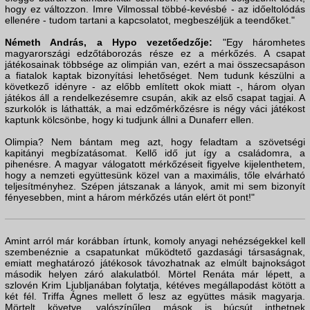
hogy ez változzon. Imre Vilmossal többé-kevésbé - az időeltolódás
ellenére - tudom tartani a kapcsolatot, megbeszéljük a teendőket."
Németh András, a Hypo vezetőedzője:
"Egy háromhetes
magyarországi edzőtáborozás része ez a mérkőzés. A csapat
játékosainak többsége az olimpián van, ezért a mai összecsapáson
a fiatalok kaptak bizonyítási lehetőséget. Nem tudunk készülni a
következő idényre - az előbb említett okok miatt -, három olyan
játékos áll a rendelkezésemre csupán, akik az első csapat tagjai. A
szurkolók is láthatták, a mai edzőmérkőzésre is négy váci játékost
kaptunk kölcsönbe, hogy ki tudjunk állni a Dunaferr ellen.
Olimpia? Nem bántam meg azt, hogy feladtam a szövetségi
kapitányi megbízatásomat. Kellő idő jut így a családomra, a
pihenésre. A magyar válogatott mérkőzéseit figyelve kijelenthetem,
hogy a nemzeti együttesünk közel van a maximális, tőle elvárható
teljesítményhez. Szépen játszanak a lányok, amit mi sem bizonyít
fényesebben, mint a három mérkőzés után elért öt pont!"
Amint arról már korábban írtunk, komoly anyagi nehézségekkel kell
szembenéznie a csapatunkat működtető gazdasági társaságnak,
emiatt meghatározó játékosok távozhatnak az elmúlt bajnokságot
második helyen záró alakulatból. Mörtel Renáta már lépett, a
szlovén Krim Ljubljanában folytatja, kétéves megállapodást kötött a
két fél. Triffa Ágnes mellett ő lesz az együttes másik magyarja.
Mörtelt követve, valószínűleg mások is búcsút inthetnek