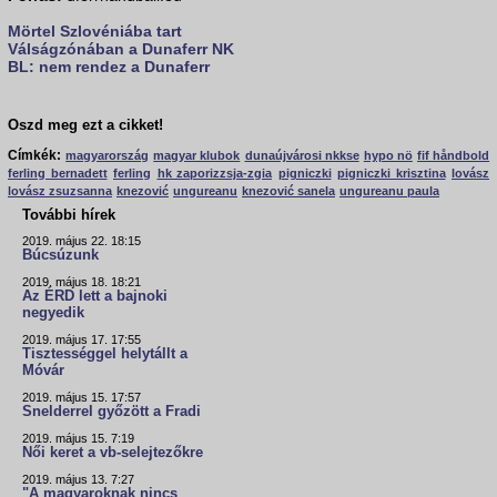
Mörtel Szlovéniába tart
Válságzónában a
Dunaferr NK
BL: nem rendez a Dunaferr
Oszd meg ezt a cikket!
Címkék:
magyarország
magyar klubok
dunaújvárosi nkkse
hypo nö
fif håndbold
ferling bernadett
ferling
hk zaporizzsja-zgia
pigniczki
pigniczki krisztina
lovász
lovász zsuzsanna
knezović
ungureanu
knezović sanela
ungureanu paula
További hírek
2019. május 22. 18:15
Búcsúzunk
2019. május 18. 18:21
Az ÉRD lett a bajnoki
negyedik
2019. május 17. 17:55
Tisztességgel helytállt a
Móvár
2019. május 15. 17:57
Snelderrel győzött a Fradi
2019. május 15. 7:19
Női keret a vb-selejtezőkre
2019. május 13. 7:27
"A magyaroknak nincs