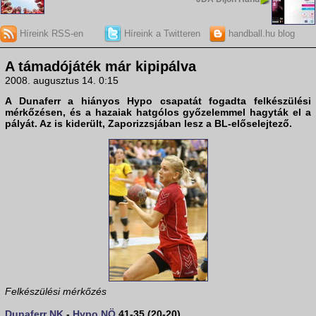
Híreink RSS-en
Híreink a Twitteren
handball.hu blog
A támadójáték már kipipálva
2008. augusztus 14. 0:15
A
Dunaferr
a hiányos
Hypo
csapatát fogadta felkészülési
mérkőzésen, és a hazaiak hatgólos győzelemmel hagyták el a
pályát. Az is kiderült,
Zaporizzsjában
lesz a BL-előselejtező.
Felkészülési mérkőzés
Dunaferr NK
-
Hypo NÖ
41-35 (20-20)