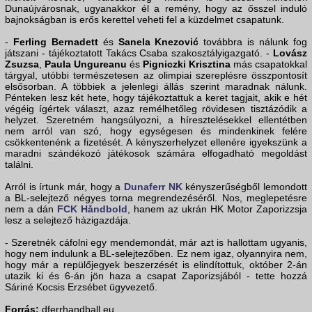
Dunaújvárosnak, ugyanakkor él a remény, hogy az ősszel induló
bajnokságban is erős kerettel veheti fel a küzdelmet csapatunk.
-
Ferling Bernadett
és
Sanela Knezović
továbbra is nálunk fog
játszani - tájékoztatott Takács Csaba szakosztályigazgató. -
Lovász
Zsuzsa
,
Paula Ungureanu
és
Pigniczki Krisztina
más csapatokkal
tárgyal, utóbbi természetesen az olimpiai szereplésre összpontosít
elsősorban. A többiek a jelenlegi állás szerint maradnak nálunk.
Pénteken lesz két hete, hogy tájékoztattuk a keret tagjait, akik e hét
végéig ígértek választ, azaz remélhetőleg rövidesen tisztázódik a
helyzet. Szeretném hangsúlyozni, a híresztelésekkel ellentétben
nem arról van szó, hogy egységesen és mindenkinek felére
csökkentenénk a fizetését. A kényszerhelyzet ellenére igyekszünk a
maradni szándékozó játékosok számára elfogadható megoldást
találni.
Arról is írtunk már, hogy a
Dunaferr NK
kényszerűségből lemondott
a BL-selejtező négyes torna megrendezéséről. Nos, meglepetésre
nem a dán
FCK Håndbold
, hanem az ukrán HK Motor Zaporizzsja
lesz a selejtező házigazdája.
- Szeretnék cáfolni egy mendemondát, már azt is hallottam ugyanis,
hogy nem indulunk a BL-selejtezőben. Ez nem igaz, olyannyira nem,
hogy már a repülőjegyek beszerzését is elindítottuk, október 2-án
utazik ki és 6-án jön haza a csapat Zaporizsjából - tette hozzá
Sáriné Kocsis Erzsébet ügyvezető.
Forrás:
dferrhandball.eu