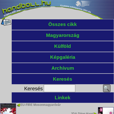
Összes cikk
Magyarország
Külföld
Képgaléria
Archívum
Keresés
Keresés
Linkek
EU-FIRE Mosonmagyaróvár
JDA Dijon Hand