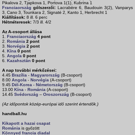
Pikalova 2, Tjapkova 1, Portova 1(1), Kubrina 1
Franciaország
gólszerzői:
Lacrabère 6, Baudouin 3(2), Vanparys
3, Cano 3, Tounkara 2, Signaté 2, Kanto 1, Herbrecht 1
Kiállítások:
8 ill. 6 perc
Hétméteresek:
7/3 ill. 4/2
Az A-csoport állása
1.
Franciaország
4 pont
2.
Románia
2 pont
3.
Norvégia
2 pont
4.
Kína
0 pont
5.
Angola
0 pont
6.
Kazahsztán
0 pont
A nap további mérkőzései:
4.45
Brazília
-
Magyarország
(B-csoport)
8.00
Angola
-
Norvégia
(A-csoport)
9.45
Dél-Korea
-
Németország
(B-csoport)
13.00
Kína
-
Románia
(A-csoport)
14.45
Svédország
–
Oroszország
(B-csoport)
(Az időpontok közép-európai idő szerint értendők.)
handball.hu
Kikapott a hazai csapat
Románia
is győzött
Könnyed francia diadal