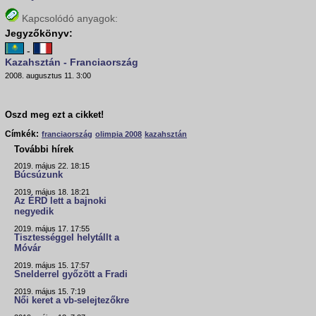
Kapcsolódó anyagok:
Jegyzőkönyv:
-
Kazahsztán - Franciaország
2008. augusztus 11. 3:00
Oszd meg ezt a cikket!
Címkék:
franciaország
olimpia 2008
kazahsztán
További hírek
2019. május 22. 18:15
Búcsúzunk
2019. május 18. 18:21
Az ÉRD lett a bajnoki
negyedik
2019. május 17. 17:55
Tisztességgel helytállt a
Móvár
2019. május 15. 17:57
Snelderrel győzött a Fradi
2019. május 15. 7:19
Női keret a vb-selejtezőkre