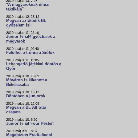
2019. május 13. 7:27
"A magyaroknak nincs
taktikája"
2019. május 12. 15:12
Megvan az ötödik BL-
győzelem is!
2019. május 11. 22:16
Junior Final4-győztesek a
magyarok
2019. május 11. 20:40
Felülhet a trónra a Siófok
2019. május 11. 15:05
Lehengerlő játékkal döntős a
Győr
2019. május 10. 19:09
Móváron is kikapott a
Békéscsaba
2019. május 10. 15:12
Döntőben a juniorok
2019. május 10. 12:09
Megvan a BL All Star
csapata
2019. május 10. 6:20
Junior Final Four Pesten
2019. május 9. 18:04
Magabiztos Fradi-diadal