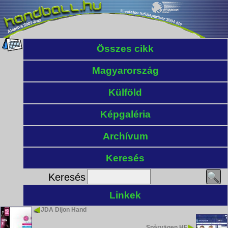
Összes cikk
Magyarország
Külföld
Képgaléria
Archívum
Keresés
Keresés
Linkek
JDA Dijon Hand
Spårvägen HF