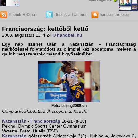
Híreink RSS-en
Híreink a Twitteren
handball.hu blog
Franciaország: kettőből kettő
2008. augusztus 11. 4:24
© handball.hu
Egy nap szünet után a
Kazahsztán – Franciaország
mérkőzéssel folytatódott az olimpiai kézilabdatorna, melyen a
gallok megszerezték második győzelmüket.
Fotó: beijing2008.cn
Olimpiai kézilabdatora, A-csoport, 2. forduló
Kazahsztán
-
Franciaország
18-21 (8-10)
Peking, Olympic Sports Center Gymnasium
Vezette:
Breto, Huelin (ESP)
Kazahsztán
gólszerzői:
Ajiderszkaja 7(2), Iljuhina 4, Jakovleva 2,