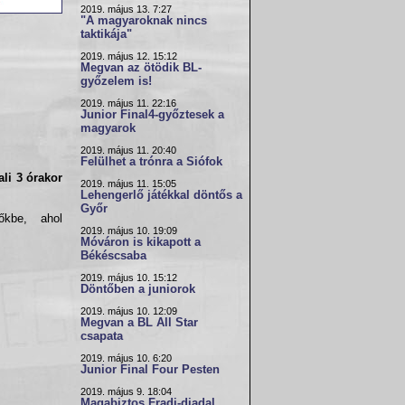
2019. május 13. 7:27
"A magyaroknak nincs
taktikája"
2019. május 12. 15:12
Megvan az ötödik BL-
győzelem is!
2019. május 11. 22:16
Junior Final4-győztesek a
magyarok
2019. május 11. 20:40
Felülhet a trónra a Siófok
ali 3 órakor
2019. május 11. 15:05
Lehengerlő játékkal döntős a
Győr
őkbe, ahol
2019. május 10. 19:09
Móváron is kikapott a
Békéscsaba
2019. május 10. 15:12
Döntőben a juniorok
2019. május 10. 12:09
Megvan a BL All Star
csapata
2019. május 10. 6:20
Junior Final Four Pesten
2019. május 9. 18:04
Magabiztos Fradi-diadal