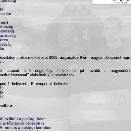
ciaország
la
hsztán
oport
zország
tország
arország
Korea
ország
lia
ilabdatorna első mérkőzését
2008. augusztus 9-én
, magyar idő szerint
hajn
zik.
t csoport első négy-négy helyezettje jut tovább a negyeddönt
sztbejátszással"
alakulnak ki a párosítások:
port 1. helyezett - B. csoport 4. helyezett
B3
B2
B1
ball.hu
b szűkült a pekingi keret
iai lázban az oroszok is
Vilmos is a pekingi keretben