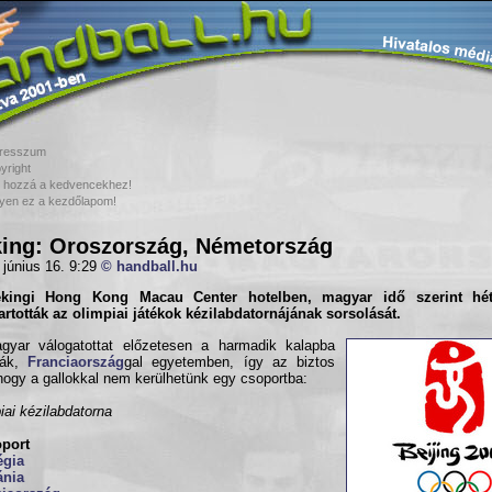
resszum
yright
 hozzá a kedvencekhez!
yen ez a kezdőlapom!
ing: Oroszország, Németország
 június 16. 9:29
© handball.hu
kingi Hong Kong Macau Center hotelben, magyar idő szerint hétf
rtották az
olimpiai játékok kézilabdatornájának
sorsolását.
gyar válogatottat előzetesen a harmadik kalapba
ták,
Franciaország
gal egyetemben, így az biztos
 hogy a gallokkal nem kerülhetünk egy csoportba:
iai kézilabdatorna
oport
égia
nia