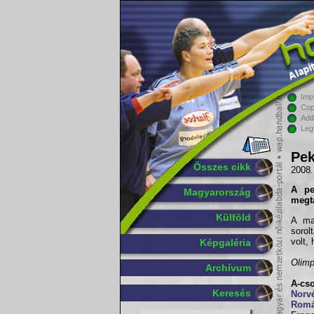
Imp
Cop
Add
Leg
Pek
Összes cikk
2008.
A pe
Magyarország
megta
Külföld
A ma
sorol
volt,
Képgaléria
Olimp
Archívum
A-cs
Keresés
Norv
Romá