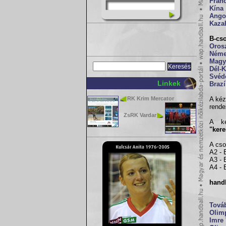
Fran
Kína
Ango
Kaza
B-cs
Oros
Néme
Magy
Dél-
Svéd
Linkek
Brazí
RK Krim Mercator
A kéz
rende
ZsRK Vardar
A ké
"kere
A cso
A2 - 
A3 - 
A4 - 
hand
Továb
Olimp
Imre 