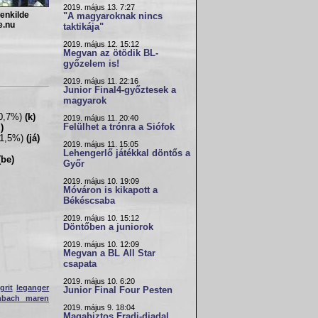
2019. május 13. 7:27
enkilde
"A magyaroknak nincs
e.nu
taktikája"
2019. május 12. 15:12
Megvan az ötödik BL-
győzelem is!
2019. május 11. 22:16
Junior Final4-győztesek a
magyarok
10,7%)
(k)
2019. május 11. 20:40
Felülhet a trónra a Siófok
)
11,5%)
(já)
2019. május 11. 15:05
Lehengerlő játékkal döntős a
(be)
Győr
2019. május 10. 19:09
Móváron is kikapott a
Békéscsaba
2019. május 10. 15:12
Döntőben a juniorok
2019. május 10. 12:09
Megvan a BL All Star
csapata
2019. május 10. 6:20
grit
leganger
Junior Final Four Pesten
mbach maren
2019. május 9. 18:04
Magabiztos Fradi-diadal