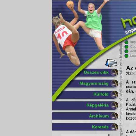
Imp
Cop
Add
Leg
Az 
Összes cikk
2008.
A sz
Magyarország
csap
dán, 
Külföld
A dí
Kézil
Képgaléria
Anne
kivál
Archívum
közöt
Keresés
A dán