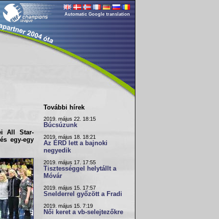
Automatic Google translation
További hírek
2019. május 22. 18:15
Búcsúzunk
ei
All Star-
2019. május 18. 18:21
 és egy-egy
Az ÉRD lett a bajnoki
negyedik
2019. május 17. 17:55
Tisztességgel helytállt a
Móvár
2019. május 15. 17:57
Snelderrel győzött a Fradi
2019. május 15. 7:19
Női keret a vb-selejtezőkre