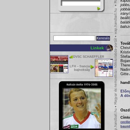
kapus
jobbs
jobbá
irányí
beálló
balát
balsz
Továb
Linkek
Chris
Kristi
Stefa
DVSC SCHAEFFLER
Bojan
There
LFH – francia
Nadin
bajnokság
Gitte
hand
Előny
A dö
Oszd 
Címk
cecilie
baum