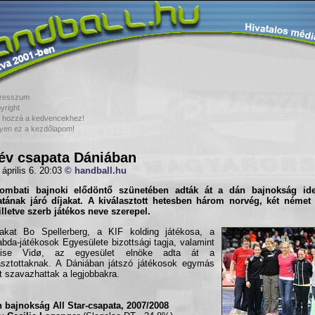
resszum
yright
 hozzá a kedvencekhez!
yen ez a kezdőlapom!
év csapata Dániában
 április 6. 20:03
© handball.hu
ombati bajnoki elődöntő szünetében adták át a
dán bajnokság
id
at
ának járó díjakat. A kiválasztott hetesben három norvég, két német
illetve szerb játékos neve szerepel.
jakat Bo Spellerberg, a KIF kolding játékosa, a
abda-játékosok Egyesülete bizottsági tagja, valamint
lise Vidø, az egyesület elnöke adta át a
asztottaknak. A Dániában játszó játékosok egymás
t szavazhattak a legjobbakra.
 bajnokság All Star-csapata, 2007/2008