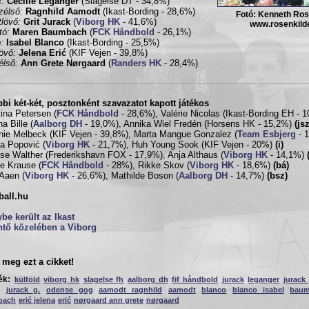
:
Cecilie Leganger
(Slagelse DT - 34,8%)
zélső:
Ragnhild Aamodt
(Ikast-Bording - 28,6%)
Fotó: Kenneth Ros
tlövő:
Grit Jurack
(
Viborg HK
- 41,6%)
www.rosenkild
tó:
Maren Baumbach
(
FCK Håndbold
- 26,1%)
:
Isabel Blanco
(Ikast-Bording - 25,5%)
lövő:
Jelena Erić
(KIF Vejen - 39,8%)
élső:
Ann Grete Nørgaard
(
Randers HK
- 28,4%)
bi két-két, posztonként szavazatot kapott játékos
tina Petersen (
FCK Håndbold
- 28,6%), Valérie Nicolas (Ikast-Bording EH - 
na Bille (
Aalborg DH
- 19,0%), Annika Wiel Fredén (Horsens HK - 15,2%)
(jsz
nie Melbeck (KIF Vejen - 39,8%), Marta Mangue Gonzalez (
Team Esbjerg
- 
a Popović (
Viborg HK
- 21,7%), Huh Young Sook (KIF Vejen - 20%)
(i)
se Walther (Frederikshavn FOX - 17,9%), Anja Althaus (
Viborg HK
- 14,1%)
e Krause (
FCK Håndbold
- 28%), Rikke Skov (
Viborg HK
- 18,6%)
(bá)
 Aaen (
Viborg HK
- 26,6%), Mathilde Boson (
Aalborg DH
- 14,7%)
(bsz)
ball.hu
be került az Ikast
ntő közelében a Viborg
meg ezt a cikket!
ék:
külföld
viborg hk
slagelse fh
aalborg dh
fif håndbold
jurack
leganger
jurack 
jurack g.
odense gog
aamodt ragnhild
aamodt
blanco
blanco isabel
bau
bach
erić jelena
erić
nørgaard ann grete
nørgaard