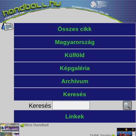
Összes cikk
Magyarország
Külföld
Képgaléria
Archívum
Keresés
Keresés
Linkek
Metz Handball
ZsRK Vardar