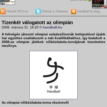
Híreink RSS-en
Híreink a Twitteren
handball.hu blog
Tizenkét válogatott az olimpián
2008. március 31. 18:20
© handball.hu
A hétvégén játszott olimpiai selejtezőtornák befejeztével újabb
hat együttes csatlakozott a már kvalifikáltakhoz, így kialakult a
2008-as olimpiai játékok nőikézilabda-tornájának tizenkettes
mezőnye.
Az olimpiai nőikézilabda-torna résztvevői