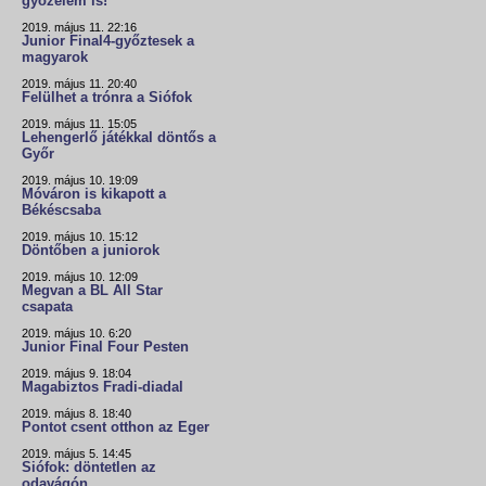
győzelem is!
2019. május 11. 22:16
Junior Final4-győztesek a
magyarok
2019. május 11. 20:40
Felülhet a trónra a Siófok
2019. május 11. 15:05
Lehengerlő játékkal döntős a
Győr
2019. május 10. 19:09
Móváron is kikapott a
Békéscsaba
2019. május 10. 15:12
Döntőben a juniorok
2019. május 10. 12:09
Megvan a BL All Star
csapata
2019. május 10. 6:20
Junior Final Four Pesten
2019. május 9. 18:04
Magabiztos Fradi-diadal
2019. május 8. 18:40
Pontot csent otthon az Eger
2019. május 5. 14:45
Siófok: döntetlen az
odavágón