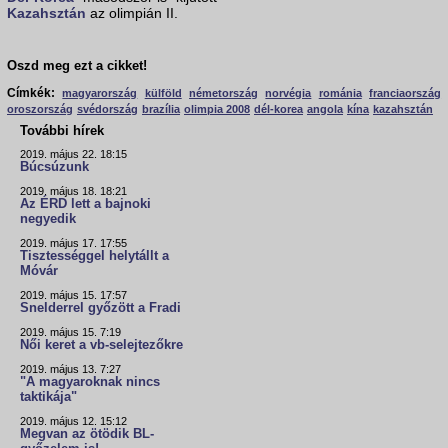
Kazahsztán
az olimpián II.
Oszd meg ezt a cikket!
Címkék:
magyarország
külföld
németország
norvégia
románia
franciaország
oroszország
svédország
brazília
olimpia 2008
dél-korea
angola
kína
kazahsztán
További hírek
2019. május 22. 18:15
Búcsúzunk
2019. május 18. 18:21
Az ÉRD lett a bajnoki
negyedik
2019. május 17. 17:55
Tisztességgel helytállt a
Móvár
2019. május 15. 17:57
Snelderrel győzött a Fradi
2019. május 15. 7:19
Női keret a vb-selejtezőkre
2019. május 13. 7:27
"A magyaroknak nincs
taktikája"
2019. május 12. 15:12
Megvan az ötödik BL-