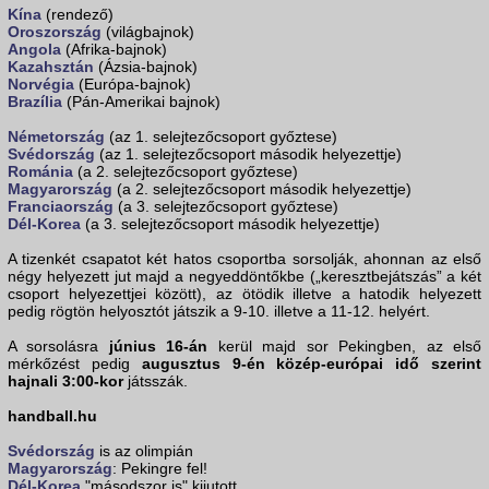
Kína
(rendező)
Oroszország
(világbajnok)
Angola
(Afrika-bajnok)
Kazahsztán
(Ázsia-bajnok)
Norvégia
(Európa-bajnok)
Brazília
(Pán-Amerikai bajnok)
Németország
(az 1. selejtezőcsoport győztese)
Svédország
(az 1. selejtezőcsoport második helyezettje)
Románia
(a 2. selejtezőcsoport győztese)
Magyarország
(a 2. selejtezőcsoport második helyezettje)
Franciaország
(a 3. selejtezőcsoport győztese)
Dél-Korea
(a 3. selejtezőcsoport második helyezettje)
A tizenkét csapatot két hatos csoportba sorsolják, ahonnan az első
négy helyezett jut majd a negyeddöntőkbe („keresztbejátszás” a két
csoport helyezettjei között), az ötödik illetve a hatodik helyezett
pedig rögtön helyosztót játszik a 9-10. illetve a 11-12. helyért.
A sorsolásra
június 16-án
kerül majd sor Pekingben, az első
mérkőzést pedig
augusztus 9-én közép-európai idő szerint
hajnali 3:00-kor
játsszák.
handball.hu
Svédország
is az olimpián
Magyarország
: Pekingre fel!
Dél-Korea
"másodszor is" kijutott