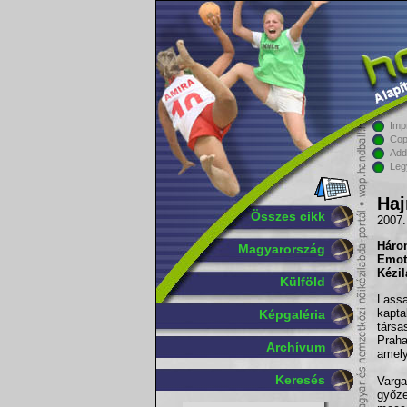
Imp
Cop
Add
Leg
Haj
Összes cikk
2007.
Háro
Magyarország
Emot
Kézil
Külföld
Lass
kapta
Képgaléria
társa
Prah
Archívum
amely
Keresés
Varg
győze