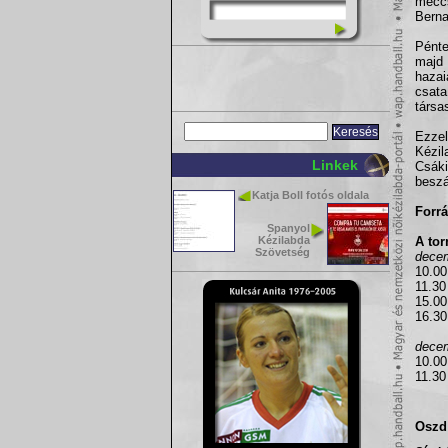
mecc
Berna
Pénte
majd
hazai
csata
társa
Ezzel
Kézil
Linkek
Csáki
beszá
Katja Boll fotós oldala
Forrá
Spanyol
Kézilabda
A to
Szövetség
decem
10.00
11.30
15.0
16.30
decem
10.00
11.30
Oszd 