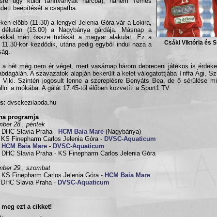
sre úgy küldi tanítványait harcba), hanem Temes
dett beépítését a csapatba.
ken előbb (11.30) a lengyel Jelenia Góra vár a Lokira,
 délután (15.00) a Nagybánya gárdája. Másnap a
akkal méri össze tudását a magyar alakulat. Ez a
Csáki Viktória és S
 11.30-kor kezdődik, utána pedig egyből indul haza a
ság.
 a hét még nem ér véget, mert vasárnap három debreceni játékos is érdekel
abdagálán. A szavazatok alapján bekerült a kelet válogatottjába Triffa Ági, S
 Viki. Szintén jogosult lenne a szereplésre Benyáts Bea, de ő sérülése m
llni a mókába. A gálát 17.45-től élőben közvetíti a Sport1 TV.
s:
dvsckezilabda.hu
rna programja
ber 28., péntek
 DHC Slavia Praha -
HCM Baia Mare
(Nagybánya)
 KS Finepharm Carlos Jelenia Góra -
DVSC-Aquaticum
0
HCM Baia Mare
-
DVSC-Aquaticum
 DHC Slavia Praha - KS Finepharm Carlos Jelenia Góra
ber 29., szombat
 KS Finepharm Carlos Jelenia Góra -
HCM Baia Mare
 DHC Slavia Praha -
DVSC-Aquaticum
meg ezt a cikket!