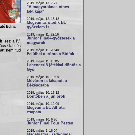
2019. május 13. 7:27
"A magyaroknak nincs
taktikája"
2019. május 12. 15:12
Megvan az ötödik BL-
ütő Edina
győzelem is!
2019. május 11. 22:16
Junior Final4-győztesek a
t lesz a IV.
magyarok
zűcs Gabi és
iatt nem tud
2019. május 11. 20:40
Felülhet a trónra a Siófok
2019. május 11. 15:05
Lehengerlő játékkal döntős a
Győr
2019. május 10. 19:09
Móváron is kikapott a
Békéscsaba
2019. május 10. 15:12
Döntőben a juniorok
2019. május 10. 12:09
Megvan a BL All Star
csapata
2019. május 10. 6:20
Junior Final Four Pesten
2019. május 9. 18:04
Magabiztos Fradi-diadal