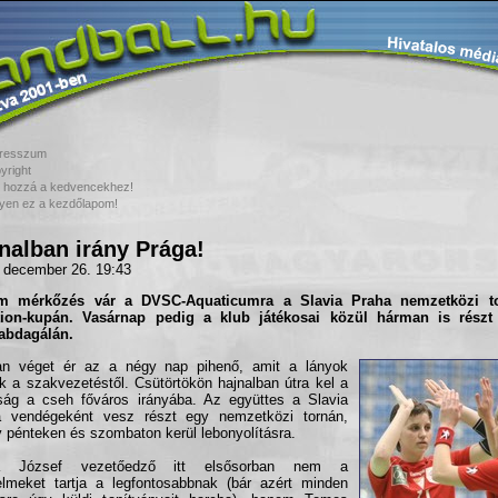
resszum
yright
 hozzá a kedvencekhez!
yen ez a kezdőlapom!
nalban irány Prága!
 december 26. 19:43
m mérkőzés vár a
DVSC-Aquaticum
ra a
Slavia Praha
nemzetközi to
ion-kupán. Vasárnap pedig a klub játékosai közül hárman is részt
abdagálán.
an véget ér az a négy nap pihenő, amit a lányok
k a szakvezetéstől. Csütörtökön hajnalban útra kel a
ság a cseh főváros irányába. Az együttes a Slavia
a vendégeként vesz részt egy nemzetközi tornán,
 pénteken és szombaton kerül lebonyolításra.
a József vezetőedző itt elsősorban nem a
lmeket tartja a legfontosabbnak (bár azért minden