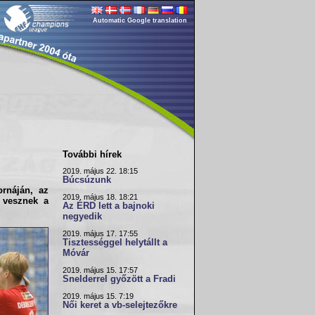
Automatic Google translation
További hírek
2019. május 22. 18:15
Búcsúzunk
rnáján, az
2019. május 18. 18:21
 vesznek a
Az ÉRD lett a bajnoki
negyedik
2019. május 17. 17:55
Tisztességgel helytállt a
Móvár
2019. május 15. 17:57
Snelderrel győzött a Fradi
2019. május 15. 7:19
Női keret a vb-selejtezőkre