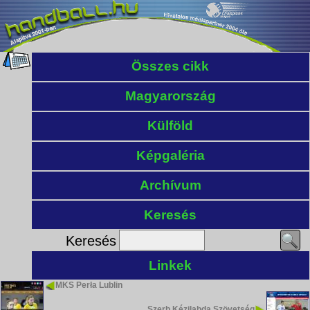
Összes cikk
Magyarország
Külföld
Képgaléria
Archívum
Keresés
Keresés
Linkek
MKS Perła Lublin
Szerb Kézilabda Szövetség