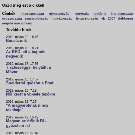
Oszd meg ezt a cikket!
Címkék:
magyarország
németország
norvégia
románia
franciaország
oroszország
spanyolország
horvátország
lengyelország
vb 2007
dél-korea
angola
macedónia
További hírek
2019. május 22. 18:15
Búcsúzunk
2019. május 18. 18:21
Az ÉRD lett a bajnoki
negyedik
2019. május 17. 17:55
Tisztességgel helytállt a
Móvár
2019. május 15. 17:57
Snelderrel győzött a Fradi
2019. május 15. 7:19
Női keret a vb-selejtezőkre
2019. május 13. 7:27
"A magyaroknak nincs
taktikája"
2019. május 12. 15:12
Megvan az ötödik BL-
győzelem is!
2019. május 11. 22:16