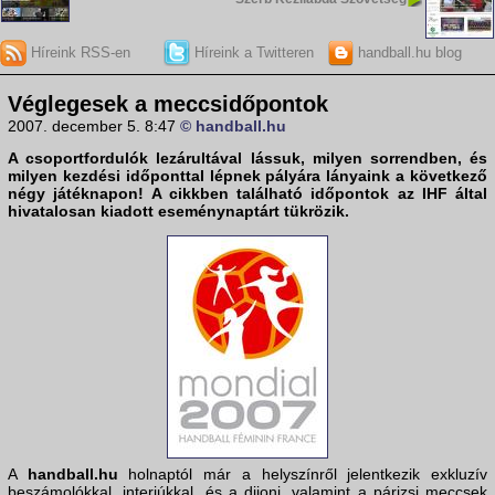
Híreink RSS-en
Híreink a Twitteren
handball.hu blog
Véglegesek a meccsidőpontok
2007. december 5. 8:47
© handball.hu
A csoportfordulók lezárultával lássuk, milyen sorrendben, és
milyen kezdési időponttal lépnek pályára lányaink a következő
négy játéknapon! A cikkben található időpontok az IHF által
hivatalosan kiadott eseménynaptárt tükrözik.
A
handball.hu
holnaptól már a helyszínről jelentkezik exkluzív
beszámolókkal, interjúkkal, és a dijoni, valamint a párizsi meccsek