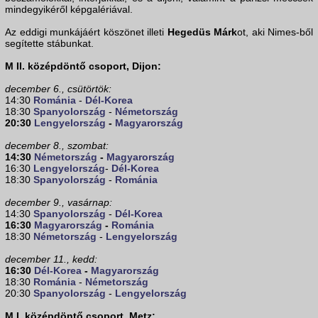
mindegyikéről képgalériával.
Az eddigi munkájáért köszönet illeti
Hegedüs Márk
ot, aki Nimes-ből
segítette stábunkat.
M II. középdöntő csoport, Dijon:
december 6., csütörtök:
14:30
Románia
-
Dél-Korea
18:30
Spanyolország
-
Németország
20:30
Lengyelország
-
Magyarország
december 8., szombat:
14:30
Németország
-
Magyarország
16:30
Lengyelország
-
Dél-Korea
18:30
Spanyolország
-
Románia
december 9., vasárnap:
14:30
Spanyolország
-
Dél-Korea
16:30
Magyarország
-
Románia
18:30
Németország
-
Lengyelország
december 11., kedd:
16:30
Dél-Korea
-
Magyarország
18:30
Románia
-
Németország
20:30
Spanyolország
-
Lengyelország
M I. középdöntő csoport, Metz: