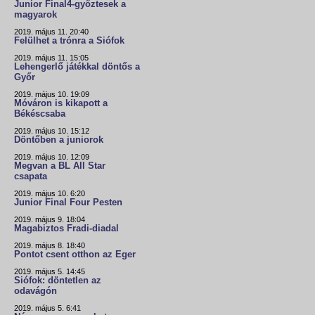
Junior Final4-győztesek a
magyarok
2019. május 11. 20:40
Felülhet a trónra a Siófok
2019. május 11. 15:05
Lehengerlő játékkal döntős a
Győr
2019. május 10. 19:09
Móváron is kikapott a
Békéscsaba
2019. május 10. 15:12
Döntőben a juniorok
2019. május 10. 12:09
Megvan a BL All Star
csapata
2019. május 10. 6:20
Junior Final Four Pesten
2019. május 9. 18:04
Magabiztos Fradi-diadal
2019. május 8. 18:40
Pontot csent otthon az Eger
2019. május 5. 14:45
Siófok: döntetlen az
odavágón
2019. május 5. 6:41