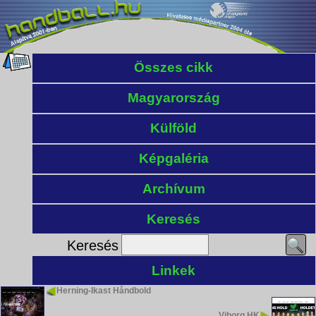
Összes cikk
Magyarország
Külföld
Képgaléria
Archívum
Keresés
Keresés
Linkek
Herning-Ikast Håndbold
Viborg HK