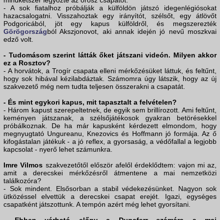
mindkétszer legyőzte az orosz csapatot.
- A sok fiatalhoz próbálják a külföldön játszó idegenlégiósokat
hazacsalogatni. Visszahoztak egy irányítót, szélsőt, egy átlövőt
Podgoricából, jöt egy kapus külföldről, és megszerezték
Görögország
ból Akszjonovot, aki annak idején jó nevű moszkvai
edző volt.
- Tudomásom szerint látták őket játszani videón. Milyen akkor
ez a Rosztov?
- A horvátok, a Trogír csapata elleni mérkőzésüket láttuk, és feltűnt,
hogy sok hibával kézilabdáztak. Számomra úgy látszik, hogy az új
szakvezető még nem tudta teljesen összerakni a csapatát.
- És mint egykori kapus, mit tapasztalt a felvételen?
- Három kapust szerepeltetnek, de egyik sem brillírozott. Ami feltűnt,
keményen játszanak, a szélsőjátékosok gyakran betörésekkel
próbálkoznak. De ha már kapusként kérdezett elmondom, hogy
megnyugtató Ungureanu, Knezovics és Hoffmann jó formája. Az ő
kifogástalan játékuk - a jó reflex, a gyorsaság, a védőfallal a legjobb
kapcsolat - nyerő lehet számunkra.
Imre Vilmos
szakvezetőtől először afelől érdeklődtem: vajon mi az,
amit a derecskei mérkőzésről átmentene a mai nemzetközi
találkozóra?
- Sok mindent. Elsősorban a stabil védekezésünket. Nagyon sok
ütközéssel elvettük a derecskei csapat erejét. Igazi, egységes
csapatként játszottunk. A tempón azért még lehet gyorsítani.