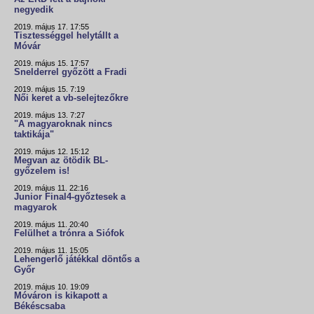
negyedik
2019. május 17. 17:55
Tisztességgel helytállt a
Móvár
2019. május 15. 17:57
Snelderrel győzött a Fradi
2019. május 15. 7:19
Női keret a vb-selejtezőkre
2019. május 13. 7:27
"A magyaroknak nincs
taktikája"
2019. május 12. 15:12
Megvan az ötödik BL-
győzelem is!
2019. május 11. 22:16
Junior Final4-győztesek a
magyarok
2019. május 11. 20:40
Felülhet a trónra a Siófok
2019. május 11. 15:05
Lehengerlő játékkal döntős a
Győr
2019. május 10. 19:09
Móváron is kikapott a
Békéscsaba