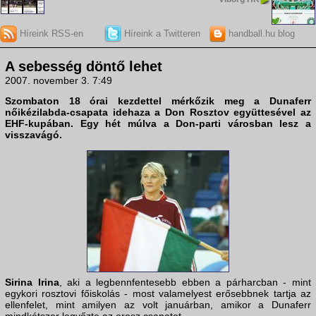
Híreink RSS-en
Híreink a Twitteren
handball.hu blog
A sebesség döntő lehet
2007. november 3. 7:49
Szombaton 18 órai kezdettel mérkőzik meg a
Dunaferr
nőikézilabda-csapata idehaza a
Don Rosztov
együttesével az
EHF-kupában
. Egy hét múlva a Don-parti városban lesz a
visszavágó.
Sirina Irina
, aki a legbennfentesebb ebben a párharcban - mint
egykori rosztovi főiskolás - most valamelyest erősebbnek tartja az
ellenfelet, mint amilyen az volt januárban, amikor a Dunaferr