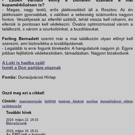
- Ebben várható előny a Dunaferr számára a mai
kupamérkőzésen is?
- Magas, nagy testű, erős játékosokból áll a Rosztov. Az én
játékosaim gyorsabbak, s valóban a sebesség számunkra nagyon
fontos. Veszélyesek az ellenfél szélsői, tehát vissza kell rohanni, és
ellenük is pontosan kell védekezni. Óvatos optimizmussal várom a
találkozót, s várom a szurkolóinkat, a buzdításukat.
Ferling Bernadett
szerint már a mai találkozón olyan előnyt kell
szerezni, ami biztosítéka a továbbjutásnak.
- Legalább is erre fogunk törekedni. A hangulatunk nagyon jó. Egyre
jobban fejlődünk védekezésben, támadásban. Nagyon bizakodunk.
A Loki is hadba száll
Ismét a Don partjára utaznak
Forrás:
Dunaújvárosi Hírlap
Oszd meg ezt a cikket!
Címkék:
magyarország
külföld
magyar klubok
európa
dunaújvárosi nkkse
sztárbeszéd
További hírek
2019. május 22. 18:15
Búcsúzunk
2019. május 18. 18:21
Az ÉRD lett a bajnoki