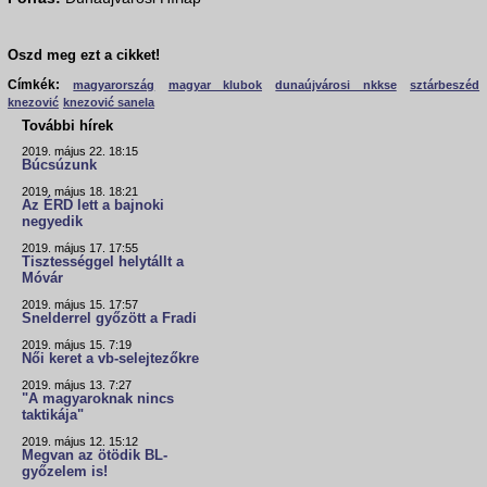
Oszd meg ezt a cikket!
Címkék:
magyarország
magyar klubok
dunaújvárosi nkkse
sztárbeszéd
knezović
knezović sanela
További hírek
2019. május 22. 18:15
Búcsúzunk
2019. május 18. 18:21
Az ÉRD lett a bajnoki
negyedik
2019. május 17. 17:55
Tisztességgel helytállt a
Móvár
2019. május 15. 17:57
Snelderrel győzött a Fradi
2019. május 15. 7:19
Női keret a vb-selejtezőkre
2019. május 13. 7:27
"A magyaroknak nincs
taktikája"
2019. május 12. 15:12
Megvan az ötödik BL-
győzelem is!