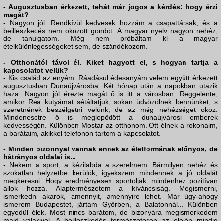
- Augusztusban érkezett, tehát már jogos a kérdés: hogy érzi
magát?
- Nagyon jól. Rendkívül kedvesek hozzám a csapattársak, és a
beilleszkedés nem okozott gondot. A magyar nyelv nagyon nehéz,
de tanulgatom. Még nem próbáltam ki a magyar
ételkülönlegességeket sem, de szándékozom.
- Otthonától távol él. Kiket hagyott el, s hogyan tartja a
kapcsolatot velük?
- Kis család az enyém. Ráadásul édesanyám velem együtt érkezett
augusztusban Dunaújvárosba. Két hónap után a napokban utazik
haza. Nagyon jól érezte magát ő is itt a városban. Reggelente,
amikor Rea kutyámat sétáltatjuk, sokan üdvözölnek bennünket, s
szeretnének beszélgetni velünk, de az még nehézséget okoz.
Mindenesetre ő is meglepődött a dunaújvárosi emberek
kedvességén. Különben Mostar az otthonom. Ott élnek a rokonaim,
a barátaim, akikkel telefonon tartom a kapcsolatot.
- Minden bizonnyal vannak ennek az életformának előnyös, de
hátrányos oldalai is...
- Nekem a sport, a kézilabda a szerelmem. Bármilyen nehéz és
szokatlan helyzetbe kerülök, igyekszem mindennek a jó oldalát
megkeresni. Hogy eredményesen sportoljak, mindenhez pozitívan
állok hozzá. Alaptermészetem a kíváncsiság. Megismerni,
ismerkedni akarok, amennyit, amennyire lehet. Már úgy-ahogy
ismerem Budapestet, jártam Győrben, a Balatonnál... Különben
egyedül élek. Most nincs barátom, de bizonyára megismerkedem
majd valakivel. A beilleszkedés természetesen az elején mindig