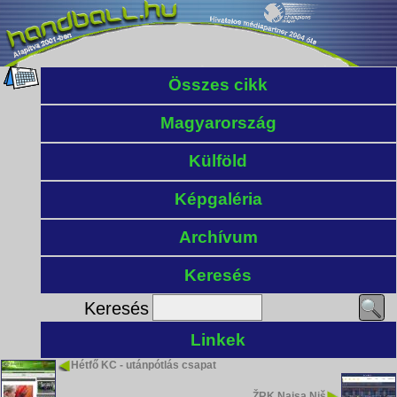
Összes cikk
Magyarország
Külföld
Képgaléria
Archívum
Keresés
Keresés
Linkek
Hétfő KC - utánpótlás csapat
ŽRK Naisa Niš