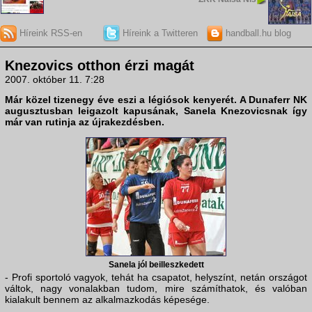
Híreink RSS-en
Híreink a Twitteren
handball.hu blog
Knezovics otthon érzi magát
2007. október 11. 7:28
Már közel tizenegy éve eszi a légiósok kenyerét. A
Dunaferr NK
augusztusban leigazolt kapusának,
Sanela Knezovics
nak így
már van rutinja az újrakezdésben.
Sanela jól beilleszkedett
- Profi sportoló vagyok, tehát ha csapatot, helyszínt, netán országot
váltok, nagy vonalakban tudom, mire számíthatok, és valóban
kialakult bennem az alkalmazkodás képesége.