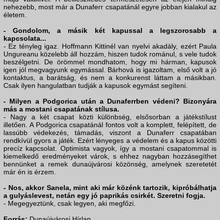
nehezebb, most már a Dunaferr csapatánál egyre jobban kialakul az
életem.
- Gondolom, a másik két kapussal a legszorosabb a
kapcsolata...
- Ez tényleg igaz. Hoffmann Kittinél van nyelvi akadály, ezért Paula
Ungureanu közelebb áll hozzám, hiszen tudok románul, s vele tudok
beszélgetni. De örömmel mondhatom, hogy mi hárman, kapusok
igen jól megvagyunk egymással. Bárhová is igazoltam, első volt a jó
kontaktus, a barátság, és nem a konkurenst láttam a másikban.
Csak ilyen hangulatban tudják a kapusok egymást segíteni.
- Milyen a Podgorica után a Dunaferrben védeni? Bizonyára
más a mostani csapatának stílusa.
- Nagy a két csapat közti különbség, elsősorban a játékstílust
illetően. A Podgorica csapatánál fontos volt a komplett, felépített, de
lassúbb védekezés, támadás, viszont a Dunaferr csapatában
rendkívül gyors a játék. Ezért lényeges a védelem és a kapus közötti
precíz kapcsolat. Optimista vagyok, így a mostani csapatommal is
kiemelkedő eredményeket várok, s ehhez nagyban hozzásegíthet
bennünket a remek dunaújvárosi közönség, amelynek szeretetét
már én is érzem.
- Nos, akkor Sanela, mint aki már közénk tartozik, kipróbálhatja
a gulyáslevest, netán egy jó paprikás csirkét. Szeretni fogja.
- Megegyeztünk, csak legyen, aki megfőzi.
Forrás:
Dunaújvárosi Hírlap