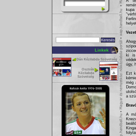
A te
remén
kupa
"vérf
Ferli
helye
Vezet
Ahogy
szipo
Linkek
zicce
ki i
Dán Kézilabda Szövetség
védek
úgy, 
Osztrák
Kézilabda
Ezt k
Szövetség
kérni
még a
Domok
utols
a szü
Bravó
A más
Knezo
beáll
Kinga
folyt