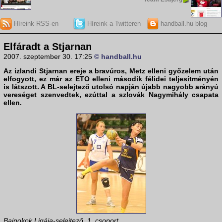
Híreink RSS-en
Híreink a Twitteren
handball.hu blog
Elfáradt a Stjarnan
2007. szeptember 30. 17:25
© handball.hu
Az izlandi
Stjarnan
ereje a bravúros, Metz elleni győzelem után
elfogyott, ez már az ETO elleni második félidei teljesítményén
is látszott. A BL-selejtező utolsó napján újabb nagyobb arányú
vereséget szenvedtek, ezúttal a szlovák
Nagymihály
csapata
ellen.
Bajnokok Ligája-selejtező, 1. csoport