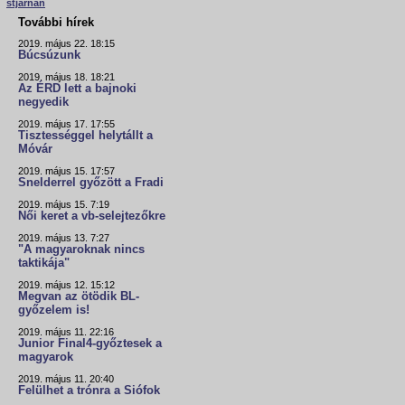
stjarnan
További hírek
2019. május 22. 18:15
Búcsúzunk
2019. május 18. 18:21
Az ÉRD lett a bajnoki
negyedik
2019. május 17. 17:55
Tisztességgel helytállt a
Móvár
2019. május 15. 17:57
Snelderrel győzött a Fradi
2019. május 15. 7:19
Női keret a vb-selejtezőkre
2019. május 13. 7:27
"A magyaroknak nincs
taktikája"
2019. május 12. 15:12
Megvan az ötödik BL-
győzelem is!
2019. május 11. 22:16
Junior Final4-győztesek a
magyarok
2019. május 11. 20:40
Felülhet a trónra a Siófok