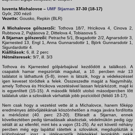
Iuventa Michalovce –
UMF Stjarnan
37-30 (18-17)
Győr, 200 néző
Vezette:
Gousko, Repkin (BLR)
A Michalovce gólszerzői:
Tothova 18/7, Hricikova 4, Cinova 2,
Rubtsova 2, Pajtásova 2, Dittelova 4, Tobiasova 5.
A Stjarnan gólszerzői:
Petrache 5/1, Bragadottir 2/2, Agnarsdotir 3,
Kjarnested 13, Engl 1, Anna Gunnarsdottir 1, Björk Gunnarsdotir 1,
Sigurdardottir 4.
Kiállítások:
6, ill. 2 perc
Hétméteresek:
9/7, ill. 3/3
Tothova és Kjarnested gólpárbajával kezdődött a találkozó. A
csapatok hamar megszórták magukat, a 10. percben már 13
találatot is láthattunk (5-8), innen is látszik, hogy a védekezéssel
igen keveset törődtek a felek. Összeszedte magát a Nagymihály,
amely Tothova és Hricikova vezetésével lassan felzárkózott, majd ki
is egyenlített (15-15). A második félidőt utolsó másodpercben lőtt
találatuk után a szlovákok várhatták jobb pozícióból (félidő 18-17).
Nem csak hogy a vezetést vette át a Michalovce, hanem főképp
eredményes átlövőjátékának köszönhetően a maga javára fordította
a mérkőzést (40. perc 23-20). Elfáradt a Stjarnan, ennek
következtében pedig támadásaik akadoztak, védelmükön pedig úgy
sétált át az ellenfél, mint kés a vajon (31-25). Az ezt követő néhány
percben még egy lapáttal rátettek a szlovákok, megduplázták a
különbséget, igaz, a játékvezetők ítéleteikkel leginkább nekik