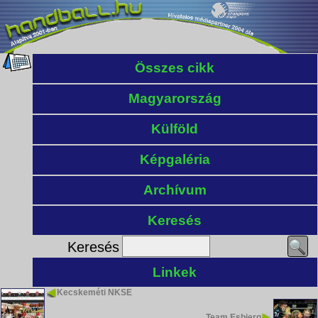
Összes cikk
Magyarország
Külföld
Képgaléria
Archívum
Keresés
Keresés
Linkek
Kecskeméti NKSE
Team Esbjerg