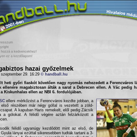
resszum
yright
 hozzá a kedvencekhez!
yen ez a kezdőlapom!
abiztos hazai győzelmek
 szeptember 29. 16:29
© handball.hu
lt heti győri fiaskót követően nagy nyomás nehezedett a
Ferencváros
l
k ellenére magabiztosan álták a sarat a
Debrecen
ellen. A
Vác
pedig ha
 a
Kiskunhalas
ellen az NBI 6. fordulójában.
SC
elleni mérkőzést a Ferencváros kezdte jobban, a
ő első részében már négy góllal is vezetett a zöld-
 csapat. A kapuban Haris remekelt, elől pedig Zácsik
a a gólokat. A félidő végére aztán felzárkózott a
cen.
odik félidő ugyanúgy kezdődött mint az első, de
 Gyula lányai ezúttal sikeresebben tudták tartani a 3-