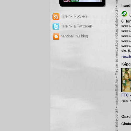
hand
K
Híreink RSS-en
6. fo
szept.
Híreink a Twitteren
szept.
szept.
handball.hu blog
szept.
szept.
okt. 6
részl
Képga
FTC 
2007. 
Oszd 
Címk