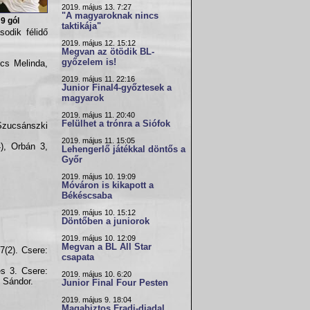
2019. május 13. 7:27
"A magyaroknak nincs
9 gól
taktikája"
odik félidő
2019. május 12. 15:12
Megvan az ötödik BL-
győzelem is!
cs Melinda,
2019. május 11. 22:16
Junior Final4-győztesek a
magyarok
2019. május 11. 20:40
Felülhet a trónra a Siófok
Szucsánszki
2019. május 11. 15:05
), Orbán 3,
Lehengerlő játékkal döntős a
Győr
2019. május 10. 19:09
Móváron is kikapott a
Békéscsaba
2019. május 10. 15:12
Döntőben a juniorok
2019. május 10. 12:09
Megvan a BL All Star
7(2). Csere:
csapata
s 3. Csere:
2019. május 10. 6:20
i Sándor.
Junior Final Four Pesten
2019. május 9. 18:04
Magabiztos Fradi-diadal