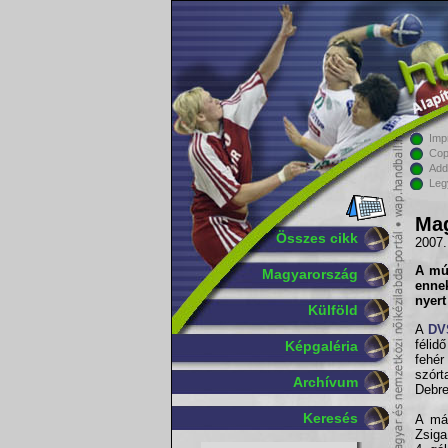
Imp
Cop
Add
Leg
Mag
Összes cikk
2007.
A mú
Magyarország
enne
nyert
Külföld
A
DV
félid
Képgaléria
fehér
szórt
Archívum
Debre
Keresés
A más
Zsiga