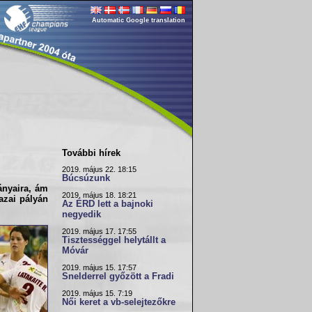
Automatic Google translation
További hírek
2019. május 22. 18:15
Búcsúzunk
ányaira, ám
2019. május 18. 18:21
zai pályán
Az ÉRD lett a bajnoki
negyedik
2019. május 17. 17:55
Tisztességgel helytállt a
Móvár
2019. május 15. 17:57
Snelderrel győzött a Fradi
2019. május 15. 7:19
Női keret a vb-selejtezőkre