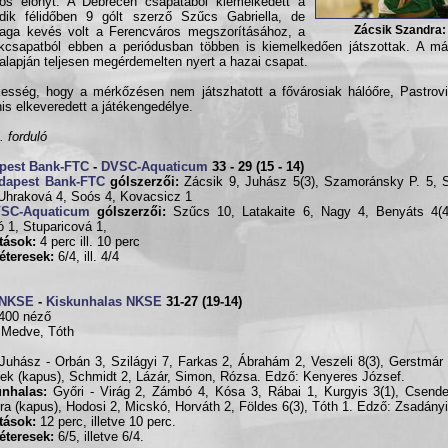
os előnyt. A Debrecen csapatából kiemelkedett a
dik félidőben 9 gólt szerző Szűcs Gabriella, de
Zácsik Szandra: 
aga kevés volt a Ferencváros megszorításához, a
kcsapatból ebben a periódusban többen is kiemelkedően játszottak. A más
alapján teljesen megérdemelten nyert a hazai csapat.
esség, hogy a mérkőzésen nem játszhatott a fővárosiak hálóőre, Pastrovi
is elkeveredett a játékengedélye.
. forduló
pest Bank-FTC
-
DVSC-Aquaticum
33 - 29 (15 - 14)
dapest Bank-FTC
gólszerzői:
Zácsik 9, Juhász 5(3), Szamoránsky P. 5, 
 Uhraková 4, Soós 4, Kovacsicz 1
SC-Aquaticum
gólszerzői:
Szűcs 10, Latakaite 6, Nagy 4, Benyáts 4(4
 1, Stuparicová 1,
ítások:
4 perc ill. 10 perc
éteresek:
6/4, ill. 4/4
 NKSE
-
Kiskunhalas NKSE
31-27 (19-14)
400 néző
 Medve, Tóth
Juhász - Orbán 3, Szilágyi 7, Farkas 2, Ábrahám 2, Veszeli 8(3), Gerstmár 
ek (kapus), Schmidt 2, Lázár, Simon, Rózsa. Edző: Kenyeres József.
unhalas:
Győri - Virág 2, Zámbó 4, Kósa 3, Rábai 1, Kurgyis 3(1), Csende
ra (kapus), Hodosi 2, Micskó, Horváth 2, Földes 6(3), Tóth 1. Edző: Zsadány
ítások:
12 perc, illetve 10 perc.
éteresek:
6/5, illetve 6/4.