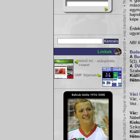
4 gól
máso
egym
bajno
képe 
Érdek
ugyan
NBI 6
Linkek
Buda
A
Bu
Hétfő KC - utánpótlás
5(1),
csapat
A
DV
Szabó
UMF Stjarnan
Kiáll
Hétm
Váci
Vác, 
Vez.:
Vác:
Nábel
Kisk
Sziko
Kiáll
Hétm