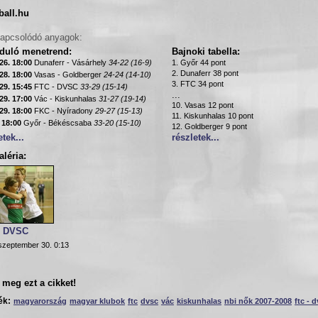
ball.hu
apcsolódó anyagok:
rduló menetrend:
Bajnoki tabella:
26. 18:00
Dunaferr - Vásárhely
34-22 (16-9)
1. Győr 44 pont
2. Dunaferr 38 pont
28. 18:00
Vasas - Goldberger
24-24 (14-10)
3. FTC 34 pont
29. 15:45
FTC - DVSC
33-29 (15-14)
...
29. 17:00
Vác - Kiskunhalas
31-27 (19-14)
10. Vasas 12 pont
29. 18:00
FKC - Nyíradony
29-27 (15-13)
11. Kiskunhalas 10 pont
. 18:00
Győr - Békéscsaba
33-20 (15-10)
12. Goldberger 9 pont
etek...
részletek...
léria:
- DVSC
szeptember 30. 0:13
meg ezt a cikket!
ék:
magyarország
magyar klubok
ftc
dvsc
vác
kiskunhalas
nbi nők 2007-2008
ftc - 