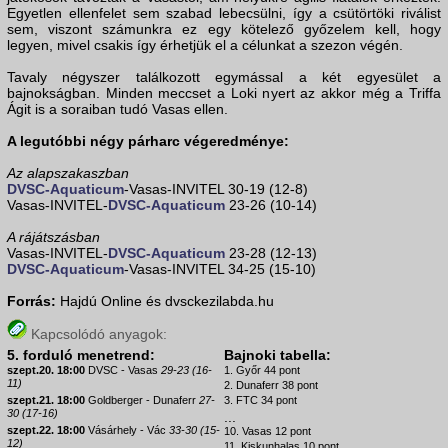
Egyetlen ellenfelet sem szabad lebecsülni, így a csütörtöki riválist
sem, viszont számunkra ez egy kötelező győzelem kell, hogy
legyen, mivel csakis így érhetjük el a célunkat a szezon végén.
Tavaly négyszer találkozott egymással a két egyesület a
bajnokságban. Minden meccset a Loki nyert az akkor még a Triffa
Ágit is a soraiban tudó Vasas ellen.
A legutóbbi négy párharc végeredménye:
Az alapszakaszban
DVSC-Aquaticum
-Vasas-INVITEL 30-19 (12-8)
Vasas-INVITEL-
DVSC-Aquaticum
23-26 (10-14)
A rájátszásban
Vasas-INVITEL-
DVSC-Aquaticum
23-28 (12-13)
DVSC-Aquaticum
-Vasas-INVITEL 34-25 (15-10)
Forrás:
Hajdú Online és dvsckezilabda.hu
Kapcsolódó anyagok:
5. forduló menetrend:
Bajnoki tabella:
szept.20. 18:00
DVSC - Vasas
29-23 (16-
1. Győr 44 pont
11)
2. Dunaferr 38 pont
szept.21. 18:00
Goldberger - Dunaferr
27-
3. FTC 34 pont
30 (17-16)
...
szept.22. 18:00
Vásárhely - Vác
33-30 (15-
10. Vasas 12 pont
12)
11. Kiskunhalas 10 pont