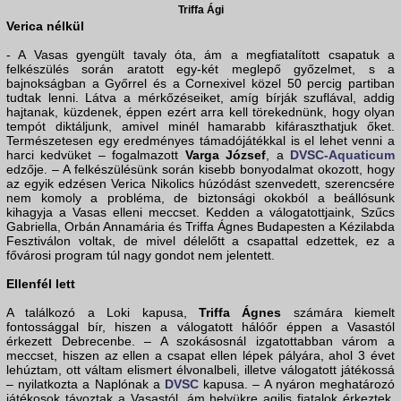
Triffa Ági
Verica nélkül
- A Vasas gyengült tavaly óta, ám a megfiatalított csapatuk a
felkészülés során aratott egy-két meglepő győzelmet, s a
bajnokságban a Győrrel és a Cornexivel közel 50 percig partiban
tudtak lenni. Látva a mérkőzéseiket, amíg bírják szuflával, addig
hajtanak, küzdenek, éppen ezért arra kell törekednünk, hogy olyan
tempót diktáljunk, amivel minél hamarabb kifáraszthatjuk őket.
Természetesen egy eredményes támadójátékkal is el lehet venni a
harci kedvüket – fogalmazott
Varga József
, a
DVSC-Aquaticum
edzője. – A felkészülésünk során kisebb bonyodalmat okozott, hogy
az egyik edzésen Verica Nikolics húzódást szenvedett, szerencsére
nem komoly a probléma, de biztonsági okokból a beállósunk
kihagyja a Vasas elleni meccset. Kedden a válogatottjaink, Szűcs
Gabriella, Orbán Annamária és Triffa Ágnes Budapesten a Kézilabda
Fesztiválon voltak, de mivel délelőtt a csapattal edzettek, ez a
fővárosi program túl nagy gondot nem jelentett.
Ellenfél lett
A találkozó a Loki kapusa,
Triffa Ágnes
számára kiemelt
fontossággal bír, hiszen a válogatott hálóőr éppen a Vasastól
érkezett Debrecenbe. – A szokásosnál izgatottabban várom a
meccset, hiszen az ellen a csapat ellen lépek pályára, ahol 3 évet
lehúztam, ott váltam elismert élvonalbeli, illetve válogatott játékossá
– nyilatkozta a Naplónak a
DVSC
kapusa. – A nyáron meghatározó
játékosok távoztak a Vasastól, ám helyükre agilis fiatalok érkeztek.