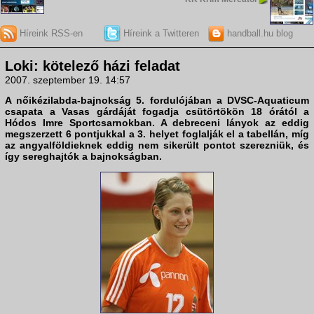
Híreink RSS-en
Híreink a Twitteren
handball.hu blog
Loki: kötelező házi feladat
2007. szeptember 19. 14:57
A nőikézilabda-bajnokság 5. fordulójában a
DVSC-Aquaticum
csapata a
Vasas
gárdáját fogadja csütörtökön 18 órától a
Hódos Imre Sportcsarnokban. A debreceni lányok az eddig
megszerzett 6 pontjukkal a 3. helyet foglalják el a tabellán, míg
az angyalföldieknek eddig nem sikerült pontot szerezniük, és
így sereghajtók a bajnokságban.