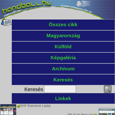
Összes cikk
Magyarország
Külföld
Képgaléria
Archívum
Keresés
Keresés
Linkek
EHF Bajnokok Ligája
RK Krim Mercator