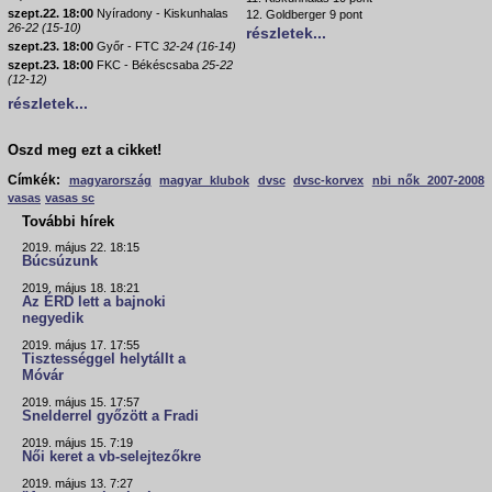
szept.22. 18:00
Nyíradony - Kiskunhalas
12. Goldberger 9 pont
26-22 (15-10)
részletek...
szept.23. 18:00
Győr - FTC
32-24 (16-14)
szept.23. 18:00
FKC - Békéscsaba
25-22
(12-12)
részletek...
Oszd meg ezt a cikket!
Címkék:
magyarország
magyar klubok
dvsc
dvsc-korvex
nbi nők 2007-2008
vasas
vasas sc
További hírek
2019. május 22. 18:15
Búcsúzunk
2019. május 18. 18:21
Az ÉRD lett a bajnoki
negyedik
2019. május 17. 17:55
Tisztességgel helytállt a
Móvár
2019. május 15. 17:57
Snelderrel győzött a Fradi
2019. május 15. 7:19
Női keret a vb-selejtezőkre
2019. május 13. 7:27