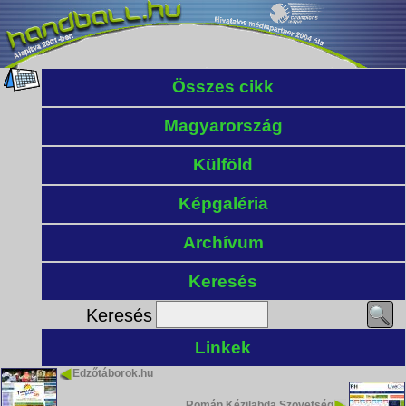
Összes cikk
Magyarország
Külföld
Képgaléria
Archívum
Keresés
Keresés
Linkek
Edzőtáborok.hu
Román Kézilabda Szövetség