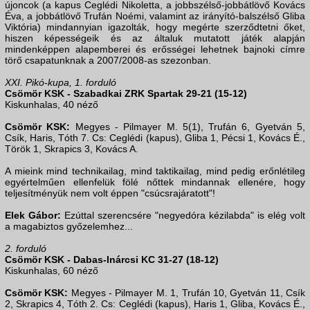
újoncok (a kapus Ceglédi Nikoletta, a jobbszélső-jobbátlövő Kovács
Éva, a jobbátlövő Trufán Noémi, valamint az irányító-balszélső Gliba
Viktória) mindannyian igazolták, hogy megérte szerződtetni őket,
hiszen képességeik és az általuk mutatott játék alapján
mindenképpen alapemberei és erősségei lehetnek bajnoki címre
törő csapatunknak a 2007/2008-as szezonban.
XXI. Pikó-kupa, 1. forduló
Csömör KSK - Szabadkai ZRK Spartak 29-21 (15-12)
Kiskunhalas, 40 néző
Csömör KSK:
Megyes - Pilmayer M. 5(1), Trufán 6, Gyetván 5,
Csík, Haris, Tóth 7. Cs: Ceglédi (kapus), Gliba 1, Pécsi 1, Kovács É.,
Török 1, Skrapics 3, Kovács A.
A mieink mind technikailag, mind taktikailag, mind pedig erőnlétileg
egyértelműen ellenfelük fölé nőttek mindannak ellenére, hogy
teljesítményük nem volt éppen "csúcsrajáratott"!
Elek Gábor:
Ezúttal szerencsére "negyedóra kézilabda" is elég volt
a magabiztos győzelemhez...
2. forduló
Csömör KSK - Dabas-Inárcsi KC 31-27 (18-12)
Kiskunhalas, 60 néző
Csömör KSK:
Megyes - Pilmayer M. 1, Trufán 10, Gyetván 11, Csík
2, Skrapics 4, Tóth 2. Cs: Ceglédi (kapus), Haris 1, Gliba, Kovács É.,