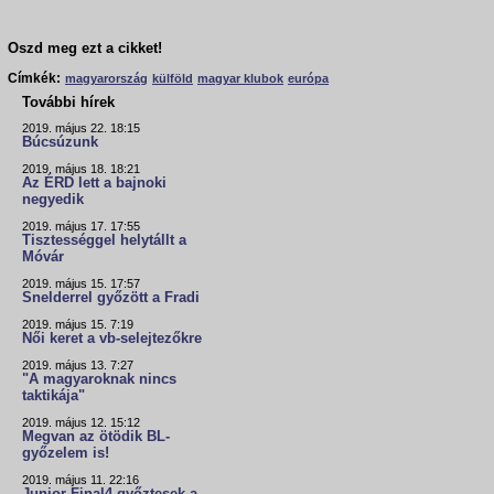
Oszd meg ezt a cikket!
Címkék:
magyarország
külföld
magyar klubok
európa
További hírek
2019. május 22. 18:15
Búcsúzunk
2019. május 18. 18:21
Az ÉRD lett a bajnoki
negyedik
2019. május 17. 17:55
Tisztességgel helytállt a
Móvár
2019. május 15. 17:57
Snelderrel győzött a Fradi
2019. május 15. 7:19
Női keret a vb-selejtezőkre
2019. május 13. 7:27
"A magyaroknak nincs
taktikája"
2019. május 12. 15:12
Megvan az ötödik BL-
győzelem is!
2019. május 11. 22:16