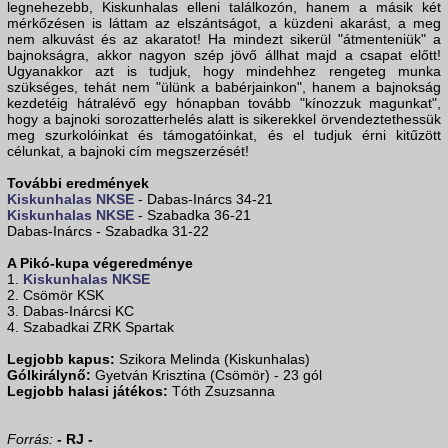
legnehezebb, Kiskunhalas elleni találkozón, hanem a másik két
mérkőzésen is láttam az elszántságot, a küzdeni akarást, a meg
nem alkuvást és az akaratot! Ha mindezt sikerül "átmenteniük" a
bajnokságra, akkor nagyon szép jövő állhat majd a csapat előtt!
Ugyanakkor azt is tudjuk, hogy mindehhez rengeteg munka
szükséges, tehát nem "ülünk a babérjainkon", hanem a bajnokság
kezdetéig hátralévő egy hónapban tovább "kínozzuk magunkat",
hogy a bajnoki sorozatterhelés alatt is sikerekkel örvendeztethessük
meg szurkolóinkat és támogatóinkat, és el tudjuk érni kitűzött
célunkat, a bajnoki cím megszerzését!
További eredmények
Kiskunhalas NKSE
- Dabas-Inárcs 34-21
Kiskunhalas NKSE
- Szabadka 36-21
Dabas-Inárcs - Szabadka 31-22
A Pikó-kupa végeredménye
1.
Kiskunhalas NKSE
2. Csömör KSK
3. Dabas-Inárcsi KC
4. Szabadkai ZRK Spartak
Legjobb kapus:
Szikora Melinda (Kiskunhalas)
Gólkirálynő:
Gyetván Krisztina (Csömör) - 23 gól
Legjobb halasi játékos:
Tóth Zsuzsanna
Forrás:
- RJ -