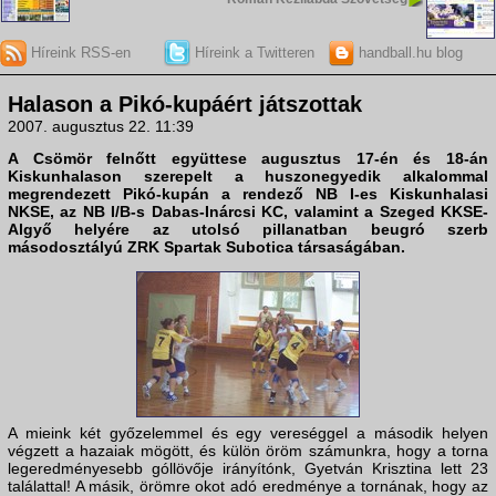
Híreink RSS-en
Híreink a Twitteren
handball.hu blog
Halason a Pikó-kupáért játszottak
2007. augusztus 22. 11:39
A
Csömör
felnőtt együttese augusztus 17-én és 18-án
Kiskunhalason
szerepelt a huszonegyedik alkalommal
megrendezett
Pikó-kupán
a rendező NB I-es Kiskunhalasi
NKSE, az NB I/B-s Dabas-Inárcsi KC, valamint a Szeged KKSE-
Algyő helyére az utolsó pillanatban beugró szerb
másodosztályú ZRK Spartak Subotica társaságában.
A mieink két győzelemmel és egy vereséggel a második helyen
végzett a hazaiak mögött, és külön öröm számunkra, hogy a torna
legeredményesebb góllövője irányítónk, Gyetván Krisztina lett 23
találattal! A másik, örömre okot adó eredménye a tornának, hogy az