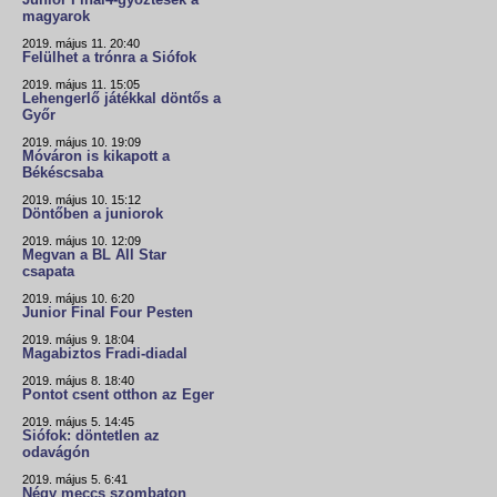
Junior Final4-győztesek a
magyarok
2019. május 11. 20:40
Felülhet a trónra a Siófok
2019. május 11. 15:05
Lehengerlő játékkal döntős a
Győr
2019. május 10. 19:09
Móváron is kikapott a
Békéscsaba
2019. május 10. 15:12
Döntőben a juniorok
2019. május 10. 12:09
Megvan a BL All Star
csapata
2019. május 10. 6:20
Junior Final Four Pesten
2019. május 9. 18:04
Magabiztos Fradi-diadal
2019. május 8. 18:40
Pontot csent otthon az Eger
2019. május 5. 14:45
Siófok: döntetlen az
odavágón
2019. május 5. 6:41
Négy meccs szombaton