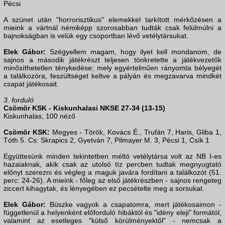
Pécsi
A szünet után "horrorisztikus" elemekkel tarkított mérkőzésen a
mieink a vártnál némiképp szorosabban tudták csak felülmúlni a
bajnokságban is velük egy csoportban lévő vetélytársukat.
Elek Gábor:
Szégyellem magam, hogy ilyet kell mondanom, de
sajnos a második játékrészt teljesen tönkretette a játékvezetők
minősíthetetlen ténykedése; mely egyértelműen rányomta bélyegét
a találkozóra, feszültséget keltve a pályán és megzavarva mindkét
csapat játékosait.
3. forduló
Csömör KSK - Kiskunhalasi NKSE 27-34 (13-15)
Kiskunhalas, 100 néző
Csömör KSK:
Megyes - Török, Kovács É., Trufán 7, Haris, Gliba 1,
Tóth 5. Cs: Skrapics 2, Gyetván 7, Pilmayer M. 3, Pécsi 1, Csík 1
Együttesünk minden tekintetben méltó vetélytársa volt az NB I-es
hazaiaknak, akik csak az utolsó tíz percben tudtak megnyugtató
előnyt szerezni és végleg a maguk javára fordítani a találkozót (51.
perc: 24-26). A mieink - főleg az első játékrészben - sajnos rengeteg
ziccert kihagytak, és lényegében ez pecsételte meg a sorsukat.
Elek Gábor:
Büszke vagyok a csapatomra, mert játékosaimon -
függetlenül a helyenként előforduló hibáktól és "idény eleji" formától,
valamint az esetleges "külső körülményektől" - nemcsak a