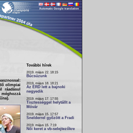
Automatic Google translation
További hírek
2019. május 22. 18:15
Búcsúzunk
asznossal:
2019. május 18. 18:21
dő olimpiai
Az ÉRD lett a bajnoki
ül ráadásul
negyedik
n, méghozzá
Kína
).
2019. május 17. 17:55
Tisztességgel helytállt a
Móvár
2019. május 15. 17:57
Snelderrel győzött a Fradi
2019. május 15. 7:19
Női keret a vb-selejtezőkre