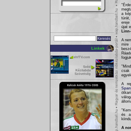
"Érd
megtu
a kép
túrát
ereje
újat 
Linn-
A nem
mire 
Linkek
beszé
Ráadá
ehfTV.com
fogju
"Mind
Svéd
Kézilabda
csak 
Szövetség
egyel
A re
Span
ötka
válo
állom
"Kemé
és a
kiindu
A nor