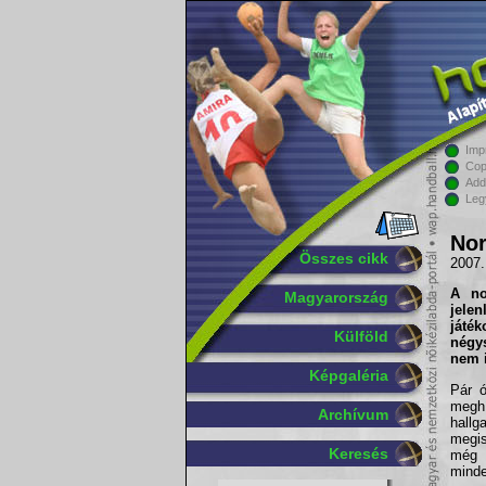
Imp
Cop
Add
Leg
Nor
Összes cikk
2007.
A
no
Magyarország
jele
játé
Külföld
négy
nem i
Képgaléria
Pár ó
meghí
Archívum
hallg
megis
Keresés
még 
minde