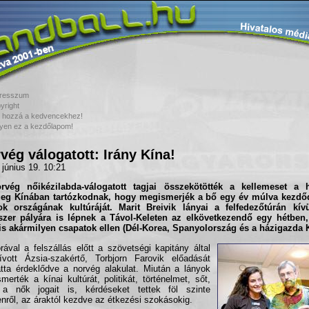
resszum
yright
 hozzá a kedvencekhez!
yen ez a kezdőlapom!
vég válogatott: Irány Kína!
 június 19. 10:21
rvég nőikézilabda-válogatott
tagjai összekötötték a kellemeset a h
nleg Kínában tartózkodnak, hogy megismerjék a bő egy év múlva kezdő
kok országának kultúráját. Marit Breivik lányai a felfedezőtúrán kív
szer pályára is lépnek a Távol-Keleten az elkövetkezendő egy hétbe
s akármilyen csapatok ellen (
Dél-Korea, Spanyolország
és a házigazda
rával a felszállás előtt a szövetségi kapitány által
vott Ázsia-szakértő, Torbjorn Farovik előadását
atta érdeklődve a norvég alakulat. Miután a lányok
merték a kínai kultúrát, politikát, történelmet, sőt,
a nők jogait is, kérdéseket tettek föl szinte
nről, az áraktól kezdve az étkezési szokásokig.