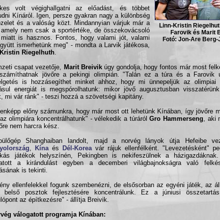
ekes volt végighallgatni az előadást, és többet
dni Kínáról. Igen, persze gyakran nagy a különbség
zelet és a valóság közt. Mindannyian várjuk már a
Linn-Kristin Riegelhut
, amely nem csak a sportértéke, de összekovácsoló
Farovik és Marit 
 miatt is hasznos. Fontos, hogy valami jót, valami
Fotó: Jon-Are Berg
együtt ismerhetünk meg" - mondta a Larvik játékosa,
Kristin Riegelhuth
.
zeti csapat vezetője,
Marit Breivik
úgy gondolja, hogy fontos már most felké
számíthatnak jövőre a pekingi olimpián. "Talán ez a túra és a Farovik ú
lgetés is hozzásegíthet minket ahhoz, hogy mi ünnepeljük az olimpiai 
sul energiát is megspórolhatunk: mikor jövő augusztusban visszatérünk
k, mi vár ránk" - teszi hozzá a szövetségi kapitány.
enképp előny számunkra, hogy már most ott lehetünk Kínában, így jövőre m
az olimpiára koncentrálhatunk" - vélekedik a túráról
Gro Hammerseng
, aki
őre nem harcra kész.
pülőgép Shanghaiban landolt, majd a norvég lányok útja Hefeibe vez
yolország
,
Kína
és
Dél-Korea
vár rájuk ellenfélként. "Levezetésként" p
rikás játékok helyszínén, Pekingben is nekifeszülnek a házigazdáknak
gatott a kirándulást egyben a decemberi világbajnokságra való felké
ásának is tekinti.
ny ellenfelekkel fogunk szembenézni, de elsősorban az egyéni játék, az á
 belső posztok fejlesztésére koncentrálunk. Ez a júniusi összetartá
lópont az építkezésre" - állítja Breivik.
vég válogatott programja Kínában: