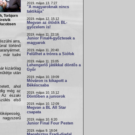
2019. május 13. 7:27
"A magyaroknak nincs
taktikája"
h, Torbjorn
2019. május 12. 15:12
Breivik
Megvan az ötödik BL-
-Jacobsen
győzelem is!
2019. május 11. 22:16
Junior Final4-győztesek a
szülni arra,
magyarok
rral történő
aranyérmet.
2019. május 11. 20:40
Felülhet a trónra a Siófok
, már tudni
2019. május 11. 15:05
Lehengerlő játékkal döntős a
ár kizárólag
Győr
 műtétje után
2019. május 10. 19:09
Móváron is kikapott a
Békéscsaba
etett, ahol
edig még az
2019. május 10. 15:12
. Az északi
Döntőben a juniorok
szülés első
2019. május 10. 12:09
Megvan a BL All Star
csapata
llóképesség,
s nagyszerű
2019. május 10. 6:20
Junior Final Four Pesten
2019. május 9. 18:04
Magabiztos Fradi-diadal