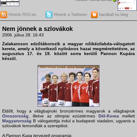
Híreink RSS-en
Híreink a Twitteren
handball.hu blog
Nem jönnek a szlovákok
2006. július 28. 16:43
Zalakaroson edzőtáborozik a magyar nőikézilabda-válogatott
kerete, amely a következő nyilvános hazai megmérettetésre, az
augusztus 17. és 19. között sorra kerülő
Pannon Kupára
készül.
Eldőlt, hogy a világbajnoki bronzérmes magyarok a világbajnok
Oroszország
, illetve az olimpiai ezüstérmes
Dél-Korea
mellett
Magyarország
B válogatottja indul a budapesti viadalon, ugyanis a
szlovákok lemondták a szereplést.
A Pannon Kupa tervezett programja: