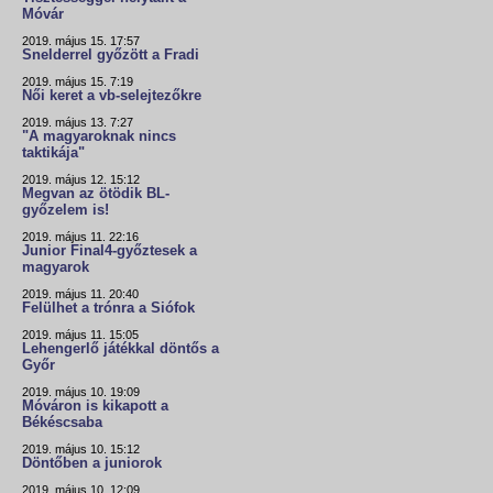
Móvár
2019. május 15. 17:57
Snelderrel győzött a Fradi
2019. május 15. 7:19
Női keret a vb-selejtezőkre
2019. május 13. 7:27
"A magyaroknak nincs
taktikája"
2019. május 12. 15:12
Megvan az ötödik BL-
győzelem is!
2019. május 11. 22:16
Junior Final4-győztesek a
magyarok
2019. május 11. 20:40
Felülhet a trónra a Siófok
2019. május 11. 15:05
Lehengerlő játékkal döntős a
Győr
2019. május 10. 19:09
Móváron is kikapott a
Békéscsaba
2019. május 10. 15:12
Döntőben a juniorok
2019. május 10. 12:09