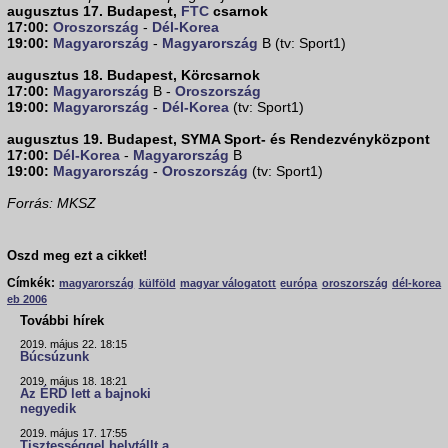
augusztus 17. Budapest,
FTC
csarnok
17:00:
Oroszország
-
Dél-Korea
19:00:
Magyarország
-
Magyarország
B (tv: Sport1)
augusztus 18. Budapest, Körcsarnok
17:00:
Magyarország
B -
Oroszország
19:00:
Magyarország
-
Dél-Korea
(tv: Sport1)
augusztus 19. Budapest, SYMA Sport- és Rendezvényközpont
17:00:
Dél-Korea
-
Magyarország
B
19:00:
Magyarország
-
Oroszország
(tv: Sport1)
Forrás: MKSZ
Oszd meg ezt a cikket!
Címkék:
magyarország
külföld
magyar válogatott
európa
oroszország
dél-korea
eb 2006
További hírek
2019. május 22. 18:15
Búcsúzunk
2019. május 18. 18:21
Az ÉRD lett a bajnoki
negyedik
2019. május 17. 17:55
Tisztességgel helytállt a