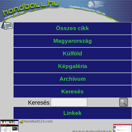
Összes cikk
Magyarország
Külföld
Képgaléria
Archívum
Keresés
Keresés
Linkek
Handball123.com
Haukar Hafnarfjörður