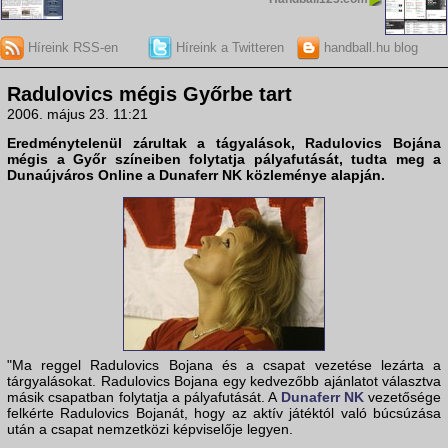
Híreink RSS-en
Híreink a Twitteren
handball.hu blog
Radulovics mégis Győrbe tart
2006. május 23. 11:21
Eredménytelenül zárultak a tágyalások,
Radulovics Bojána
mégis a
Győr
színeiben folytatja pályafutását, tudta meg a
Dunaújváros Online a Dunaferr NK közleménye alapján.
"Ma reggel Radulovics Bojana és a csapat vezetése lezárta a
tárgyalásokat. Radulovics Bojana egy kedvezőbb ajánlatot választva
másik csapatban folytatja a pályafutását. A
Dunaferr NK
vezetősége
felkérte Radulovics Bojanát, hogy az aktív játéktól való búcsúzása
után a csapat nemzetközi képviselője legyen.