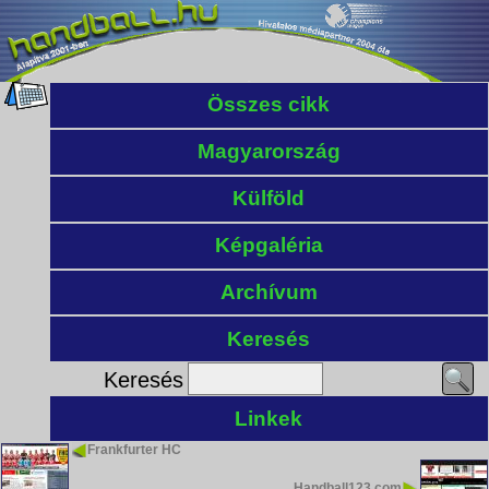
Összes cikk
Magyarország
Külföld
Képgaléria
Archívum
Keresés
Keresés
Linkek
Frankfurter HC
Handball123.com