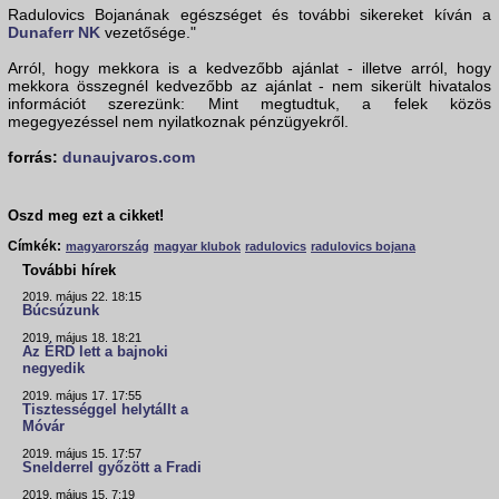
Radulovics Bojanának egészséget és további sikereket kíván a
Dunaferr NK
vezetősége."
Arról, hogy mekkora is a kedvezőbb ajánlat - illetve arról, hogy
mekkora összegnél kedvezőbb az ajánlat - nem sikerült hivatalos
információt szerezünk: Mint megtudtuk, a felek közös
megegyezéssel nem nyilatkoznak pénzügyekről.
forrás:
dunaujvaros.com
Oszd meg ezt a cikket!
Címkék:
magyarország
magyar klubok
radulovics
radulovics bojana
További hírek
2019. május 22. 18:15
Búcsúzunk
2019. május 18. 18:21
Az ÉRD lett a bajnoki
negyedik
2019. május 17. 17:55
Tisztességgel helytállt a
Móvár
2019. május 15. 17:57
Snelderrel győzött a Fradi
2019. május 15. 7:19