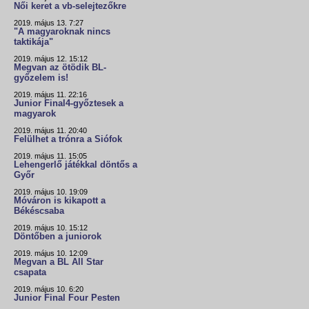
Női keret a vb-selejtezőkre
2019. május 13. 7:27
"A magyaroknak nincs
taktikája"
2019. május 12. 15:12
Megvan az ötödik BL-
győzelem is!
2019. május 11. 22:16
Junior Final4-győztesek a
magyarok
2019. május 11. 20:40
Felülhet a trónra a Siófok
2019. május 11. 15:05
Lehengerlő játékkal döntős a
Győr
2019. május 10. 19:09
Móváron is kikapott a
Békéscsaba
2019. május 10. 15:12
Döntőben a juniorok
2019. május 10. 12:09
Megvan a BL All Star
csapata
2019. május 10. 6:20
Junior Final Four Pesten