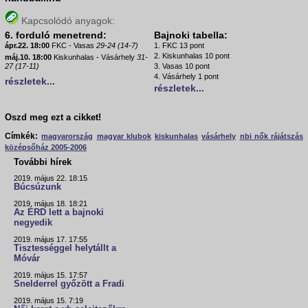
Kapcsolódó anyagok:
6. forduló menetrend:
Bajnoki tabella:
ápr.22. 18:00
FKC - Vasas
29-24 (14-7)
1. FKC 13 pont
2. Kiskunhalas 10 pont
máj.10. 18:00
Kiskunhalas - Vásárhely
31-
27 (17-11)
3. Vasas 10 pont
4. Vásárhely 1 pont
részletek...
részletek...
Oszd meg ezt a cikket!
Címkék:
magyarország
magyar klubok
kiskunhalas
vásárhely
nbi nők rájátszás
középsőház 2005-2006
További hírek
2019. május 22. 18:15
Búcsúzunk
2019. május 18. 18:21
Az ÉRD lett a bajnoki
negyedik
2019. május 17. 17:55
Tisztességgel helytállt a
Móvár
2019. május 15. 17:57
Snelderrel győzött a Fradi
2019. május 15. 7:19