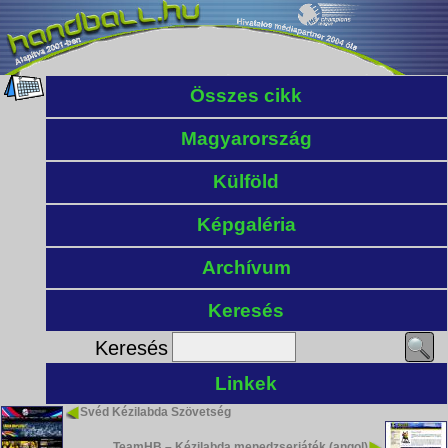
Összes cikk
Magyarország
Külföld
Képgaléria
Archívum
Keresés
Keresés
Linkek
Svéd Kézilabda Szövetség
TeamHB – Kézilabda menedzserjáték (angol)