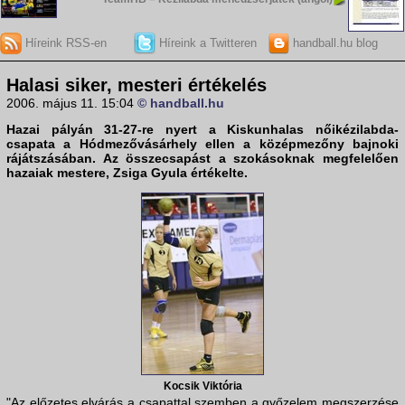
Híreink RSS-en
Híreink a Twitteren
handball.hu blog
Halasi siker, mesteri értékelés
2006. május 11. 15:04
© handball.hu
Hazai pályán 31-27-re nyert a
Kiskunhalas
nőikézilabda-
csapata a Hódmezővásárhely ellen a középmezőny bajnoki
rájátszásában. Az összecsapást a szokásoknak megfelelően
hazaiak mestere,
Zsiga Gyula
értékelte.
Kocsik Viktória
"Az előzetes elvárás a csapattal szemben a győzelem megszerzése