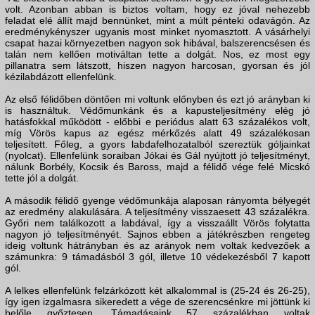
volt. Azonban abban is biztos voltam, hogy ez jóval nehezebb
feladat elé állít majd bennünket, mint a múlt pénteki odavágón. Az
eredménykényszer ugyanis most minket nyomasztott. A vásárhelyi
csapat hazai környezetben nagyon sok hibával, balszerencsésen és
talán nem kellően motiváltan tette a dolgát. Nos, ez most egy
pillanatra sem látszott, hiszen nagyon harcosan, gyorsan és jól
kézilabdázott ellenfelünk.
Az első félidőben döntően mi voltunk előnyben és ezt jó arányban ki
is használtuk. Védőmunkánk és a kapusteljesítmény elég jó
hatásfokkal működött - előbbi e periódus alatt 63 százalékos volt,
míg Vörös kapus az egész mérkőzés alatt 49 százalékosan
teljesített. Főleg, a gyors labdafelhozatalból szereztük góljainkat
(nyolcat). Ellenfelünk soraiban Jókai és Gál nyújtott jó teljesítményt,
nálunk Borbély, Kocsik és Baross, majd a félidő vége felé Micskó
tette jól a dolgát.
A második félidő gyenge védőmunkája alaposan rányomta bélyegét
az eredmény alakulására. A teljesítmény visszaesett 43 százalékra.
Győri nem találkozott a labdával, így a visszaállt Vörös folytatta
nagyon jó teljesítményét. Sajnos ebben a játékrészben rengeteg
ideig voltunk hátrányban és az arányok nem voltak kedvezőek a
számunkra: 9 támadásból 3 gól, illetve 10 védekezésből 7 kapott
gól.
A lelkes ellenfelünk felzárkózott két alkalommal is (25-24 és 26-25),
így igen izgalmasra sikeredett a vége de szerencsénkre mi jöttünk ki
belőle győztesen. Támadásaink 57 százalékban voltak