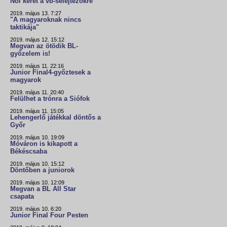
Női keret a vb-selejtezőkre
2019. május 13. 7:27
"A magyaroknak nincs
taktikája"
2019. május 12. 15:12
Megvan az ötödik BL-
győzelem is!
2019. május 11. 22:16
Junior Final4-győztesek a
magyarok
2019. május 11. 20:40
Felülhet a trónra a Siófok
2019. május 11. 15:05
Lehengerlő játékkal döntős a
Győr
2019. május 10. 19:09
Móváron is kikapott a
Békéscsaba
2019. május 10. 15:12
Döntőben a juniorok
2019. május 10. 12:09
Megvan a BL All Star
csapata
2019. május 10. 6:20
Junior Final Four Pesten