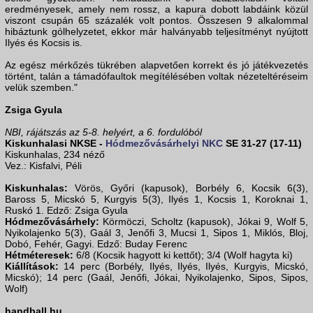
eredményesek, amely nem rossz, a kapura dobott labdáink közül
viszont csupán 65 százalék volt pontos. Összesen 9 alkalommal
hibáztunk gólhelyzetet, ekkor már halványabb teljesítményt nyújtott
Ilyés és Kocsis is.
Az egész mérkőzés tükrében alapvetően korrekt és jó játékvezetés
történt, talán a támadófaultok megítélésében voltak nézeteltéréseim
velük szemben."
Zsiga Gyula
NBI, rájátszás az 5-8. helyért, a 6. fordulóból
Kiskunhalasi NKSE -
Hódmezővásárhelyi NKC
SE 31-27 (17-11)
Kiskunhalas, 234 néző
Vez.: Kisfalvi, Péli
Kiskunhalas:
Vörös, Győri (kapusok), Borbély 6, Kocsik 6(3),
Baross 5, Micskó 5, Kurgyis 5(3), Ilyés 1, Kocsis 1, Koroknai 1,
Ruskó 1. Edző: Zsiga Gyula
Hódmezővásárhely:
Körmöczi, Scholtz (kapusok), Jókai 9, Wolf 5,
Nyikolajenko 5(3), Gaál 3, Jenőfi 3, Mucsi 1, Sipos 1, Miklós, Bloj,
Dobó, Fehér, Gagyi. Edző: Buday Ferenc
Hétméteresek:
6/8 (Kocsik hagyott ki kettőt); 3/4 (Wolf hagyta ki)
Kiállítások:
14 perc (Borbély, Ilyés, Ilyés, Ilyés, Kurgyis, Micskó,
Micskó); 14 perc (Gaál, Jenőfi, Jókai, Nyikolajenko, Sipos, Sipos,
Wolf)
handball.hu