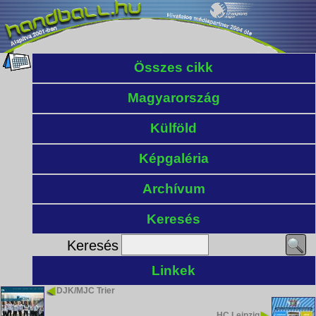
Összes cikk
Magyarország
Külföld
Képgaléria
Archívum
Keresés
Keresés
Linkek
DJK/MJC Trier
HC Leipzig