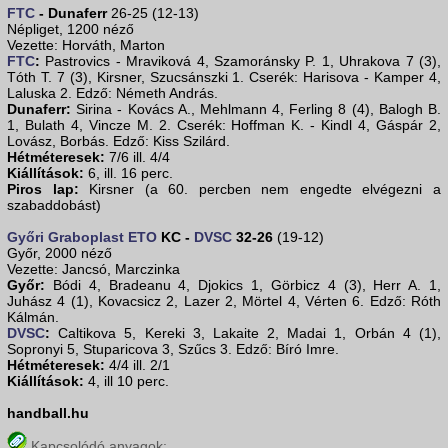
FTC
- Dunaferr
26-25 (12-13)
Népliget, 1200 néző
Vezette: Horváth, Marton
FTC
:
Pastrovics - Mraviková 4, Szamoránsky P. 1, Uhrakova 7 (3),
Tóth T. 7 (3), Kirsner, Szucsánszki 1. Cserék: Harisova - Kamper 4,
Laluska 2. Edző: Németh András.
Dunaferr:
Sirina - Kovács A., Mehlmann 4, Ferling 8 (4), Balogh B.
1, Bulath 4, Vincze M. 2. Cserék: Hoffman K. - Kindl 4, Gáspár 2,
Lovász, Borbás. Edző: Kiss Szilárd.
Hétméteresek:
7/6 ill. 4/4
Kiállítások:
6, ill. 16 perc.
Piros lap:
Kirsner (a 60. percben nem engedte elvégezni a
szabaddobást)
Győri Graboplast ETO
KC -
DVSC
32-26
(19-12)
Győr, 2000 néző
Vezette: Jancsó, Marczinka
Győr:
Bódi 4, Bradeanu 4, Djokics 1, Görbicz 4 (3), Herr A. 1,
Juhász 4 (1), Kovacsicz 2, Lazer 2, Mörtel 4, Vérten 6. Edző: Róth
Kálmán.
DVSC
:
Caltikova 5, Kereki 3, Lakaite 2, Madai 1, Orbán 4 (1),
Sopronyi 5, Stuparicova 3, Szűcs 3. Edző: Bíró Imre.
Hétméteresek:
4/4 ill. 2/1
Kiállítások:
4, ill 10 perc.
handball.hu
Kapcsolódó anyagok: