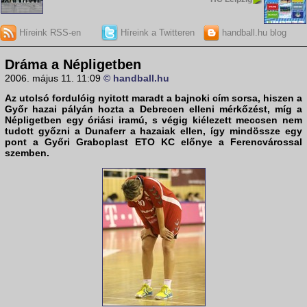
Híreink RSS-en
Híreink a Twitteren
handball.hu blog
Dráma a Népligetben
2006. május 11. 11:09
© handball.hu
Az utolsó fordulóig nyitott maradt a bajnoki cím sorsa, hiszen a
Győr
hazai pályán hozta a
Debrecen
elleni mérkőzést, míg a
Népligetben egy óriási iramú, s végig kiélezett meccsen nem
tudott győzni a
Dunaferr
a hazaiak ellen, így mindössze egy
pont a Győri Graboplast ETO KC előnye a
Ferencváros
sal
szemben.