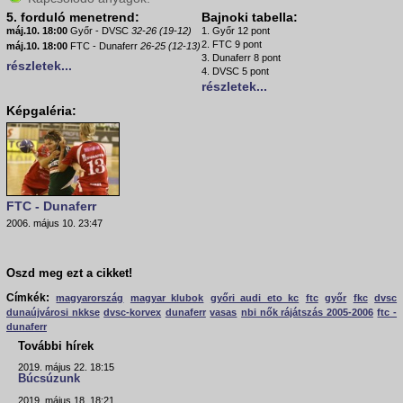
5. forduló menetrend:
Bajnoki tabella:
máj.10. 18:00
Győr - DVSC
32-26 (19-12)
1. Győr 12 pont
2. FTC 9 pont
máj.10. 18:00
FTC - Dunaferr
26-25 (12-13)
3. Dunaferr 8 pont
részletek...
4. DVSC 5 pont
részletek...
Képgaléria:
FTC - Dunaferr
2006. május 10. 23:47
Oszd meg ezt a cikket!
Címkék:
magyarország
magyar klubok
győri audi eto kc
ftc
győr
fkc
dvsc
dunaújvárosi nkkse
dvsc-korvex
dunaferr
vasas
nbi nők rájátszás 2005-2006
ftc -
dunaferr
További hírek
2019. május 22. 18:15
Búcsúzunk
2019. május 18. 18:21