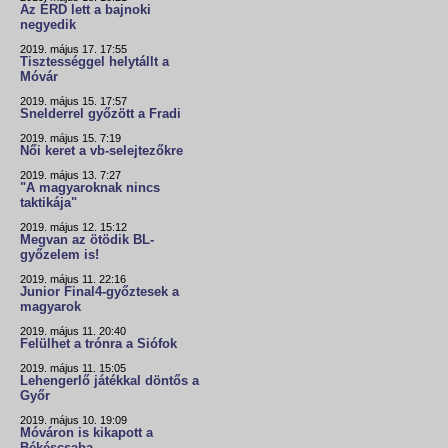
Az ÉRD lett a bajnoki
negyedik
2019. május 17. 17:55
Tisztességgel helytállt a
Móvár
2019. május 15. 17:57
Snelderrel győzött a Fradi
2019. május 15. 7:19
Női keret a vb-selejtezőkre
2019. május 13. 7:27
"A magyaroknak nincs
taktikája"
2019. május 12. 15:12
Megvan az ötödik BL-
győzelem is!
2019. május 11. 22:16
Junior Final4-győztesek a
magyarok
2019. május 11. 20:40
Felülhet a trónra a Siófok
2019. május 11. 15:05
Lehengerlő játékkal döntős a
Győr
2019. május 10. 19:09
Móváron is kikapott a