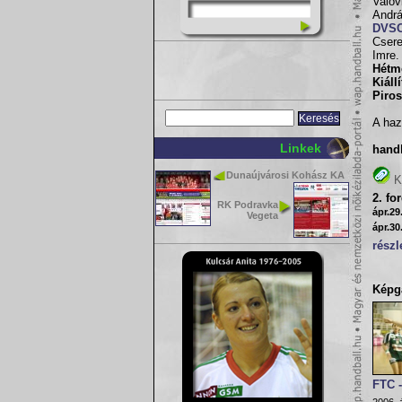
Valov
Andr
DVS
Csere
Imre.
Hétm
Kiáll
Piros
A haz
Linkek
hand
Dunaújvárosi Kohász KA
K
2. fo
RK Podravka
ápr.29
Vegeta
ápr.30
részl
Képga
FTC 
2006. á