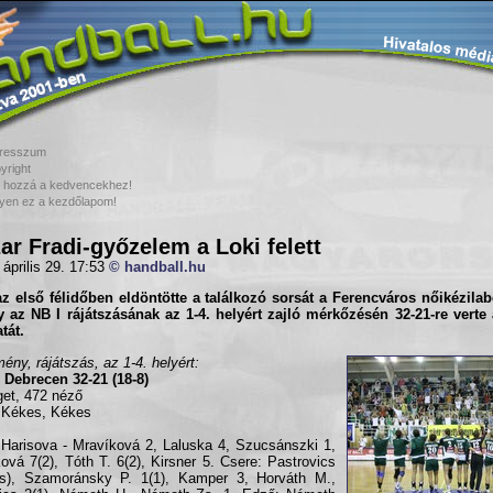
resszum
yright
 hozzá a kedvencekhez!
yen ez a kezdőlapom!
ar Fradi-győzelem a Loki felett
 április 29. 17:53
© handball.hu
z első félidőben eldöntötte a találkozó sorsát a
Ferencváros
nőikézilab
 az NB I rájátszásának az 1-4. helyért zajló mérkőzésén 32-21-re verte
tát.
ény, rájátszás, az 1-4. helyért:
 Debrecen 32-21 (18-8)
get, 472 néző
 Kékes, Kékes
Harisova - Mravíková 2, Laluska 4, Szucsánszki 1,
ová 7(2), Tóth T. 6(2), Kirsner 5. Csere: Pastrovics
us), Szamoránsky P. 1(1), Kamper 3, Horváth M.,