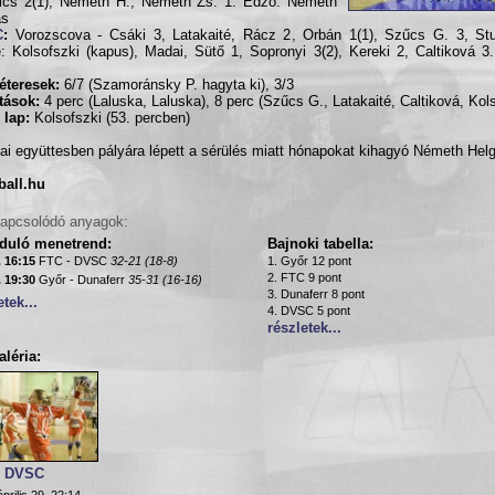
ics 2(1), Németh H., Németh Zs. 1. Edző: Németh
ás
C
:
Vorozscova - Csáki 3, Latakaité, Rácz 2, Orbán 1(1), Szűcs G. 3, Stu
: Kolsofszki (kapus), Madai, Sütő 1, Sopronyi 3(2), Kereki 2, Caltiková 3
éteresek:
6/7 (Szamoránsky P. hagyta ki), 3/3
ítások:
4 perc (Laluska, Laluska), 8 perc (Szűcs G., Latakaité, Caltiková, Kol
 lap:
Kolsofszki (53. percben)
ai együttesben pályára lépett a sérülés miatt hónapokat kihagyó Németh Helg
ball.hu
apcsolódó anyagok:
rduló menetrend:
Bajnoki tabella:
. 16:15
FTC - DVSC
32-21 (18-8)
1. Győr 12 pont
2. FTC 9 pont
. 19:30
Győr - Dunaferr
35-31 (16-16)
3. Dunaferr 8 pont
etek...
4. DVSC 5 pont
részletek...
léria:
- DVSC
prilis 29. 22:14