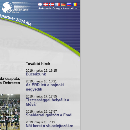
Automatic Google translation
További hírek
2019. május 22. 18:15
Búcsúzunk
da-csapata,
2019. május 18. 18:21
 a
Debrecen
Az ÉRD lett a bajnoki
negyedik
2019. május 17. 17:55
Tisztességgel helytállt a
Móvár
2019. május 15. 17:57
Snelderrel győzött a Fradi
2019. május 15. 7:19
Női keret a vb-selejtezőkre