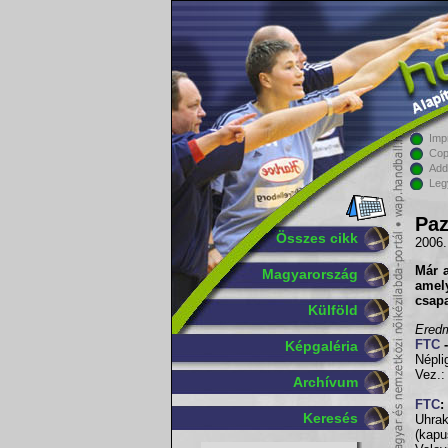
Imp
Cop
Add
Leg
Paz
Összes cikk
2006.
Már a
Magyarország
amely
csapa
Külföld
Eredm
FTC
-
Képgaléria
Népli
Vez.:
Archívum
FTC
:
Keresés
Uhrak
(kap