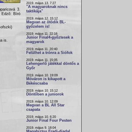
2019. május 13. 7:27
"A magyaroknak nincs
paricová 3.
taktikája"
. Edző: Bíró
2019. május 12. 15:12
Megvan az ötödik BL-
győzelem is!
sofszki)
2019. május 11. 22:16
Junior Final4-győztesek a
a is.
magyarok
2019. május 11. 20:40
Felülhet a trónra a Siófok
2019. május 11. 15:05
Lehengerlő játékkal döntős a
Győr
2019. május 10. 19:09
Móváron is kikapott a
Békéscsaba
2019. május 10. 15:12
Döntőben a juniorok
2019. május 10. 12:09
Megvan a BL All Star
csapata
2019. május 10. 6:20
Junior Final Four Pesten
2019. május 9. 18:04
Magabiztos Fradi-diadal