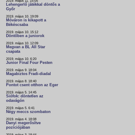
2019. május 11. 15:05
Lehengerlő játékkal döntős a
Győr
2019. május 10. 19:09
Móváron is kikapott a
Békéscsaba
2019. május 10. 15:12
Döntőben a juniorok
2019. május 10. 12:09
Megvan a BL All Star
csapata
2019. május 10. 6:20
Junior Final Four Pesten
2019. május 9. 18:04
Magabiztos Fradi-diadal
2019. május 8. 18:40
Pontot csent otthon az Eger
2019. május 5. 14:45
Siófok: döntetlen az
odavágón
2019. május 5. 6:41
Négy meccs szombaton
2019. május 4. 18:08
Danyi megerősítve
pozíciójában
2019. május 3. 18:44