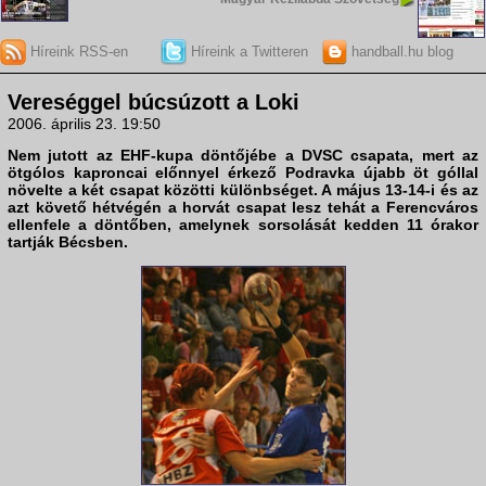
Híreink RSS-en
Híreink a Twitteren
handball.hu blog
Vereséggel búcsúzott a Loki
2006. április 23. 19:50
Nem jutott az EHF-kupa döntőjébe a
DVSC
csapata, mert az
ötgólos kaproncai előnnyel érkező
Podravka
újabb öt góllal
növelte a két csapat közötti különbséget. A május 13-14-i és az
azt követő hétvégén a horvát csapat lesz tehát a Ferencváros
ellenfele a döntőben, amelynek sorsolását kedden 11 órakor
tartják Bécsben.