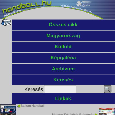
Összes cikk
Magyarország
Külföld
Képgaléria
Archívum
Keresés
Keresés
Linkek
Balkan Handball
Magyar Kézilabda Szövetség