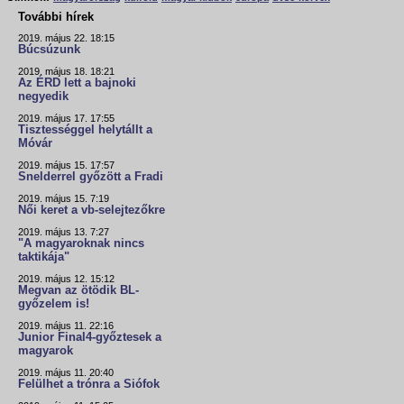
További hírek
2019. május 22. 18:15
Búcsúzunk
2019. május 18. 18:21
Az ÉRD lett a bajnoki
negyedik
2019. május 17. 17:55
Tisztességgel helytállt a
Móvár
2019. május 15. 17:57
Snelderrel győzött a Fradi
2019. május 15. 7:19
Női keret a vb-selejtezőkre
2019. május 13. 7:27
"A magyaroknak nincs
taktikája"
2019. május 12. 15:12
Megvan az ötödik BL-
győzelem is!
2019. május 11. 22:16
Junior Final4-győztesek a
magyarok
2019. május 11. 20:40
Felülhet a trónra a Siófok