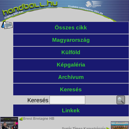
Összes cikk
Magyarország
Külföld
Képgaléria
Archívum
Keresés
Keresés
Linkek
Brest Bretagne HB
Sugár Tímea Kapusképzés