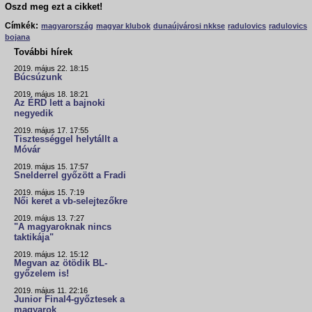
Oszd meg ezt a cikket!
Címkék:
magyarország
magyar klubok
dunaújvárosi nkkse
radulovics
radulovics
bojana
További hírek
2019. május 22. 18:15
Búcsúzunk
2019. május 18. 18:21
Az ÉRD lett a bajnoki
negyedik
2019. május 17. 17:55
Tisztességgel helytállt a
Móvár
2019. május 15. 17:57
Snelderrel győzött a Fradi
2019. május 15. 7:19
Női keret a vb-selejtezőkre
2019. május 13. 7:27
"A magyaroknak nincs
taktikája"
2019. május 12. 15:12
Megvan az ötödik BL-
győzelem is!
2019. május 11. 22:16
Junior Final4-győztesek a
magyarok