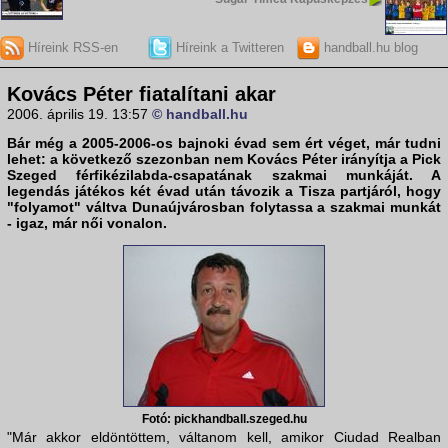
Híreink RSS-en
Híreink a Twitteren
handball.hu blog
Kovács Péter fiatalítani akar
2006. április 19. 13:57
© handball.hu
Bár még a 2005-2006-os bajnoki évad sem ért véget, már tudni
lehet: a következő szezonban nem
Kovács Péter
irányítja a Pick
Szeged férfikézilabda-csapatának szakmai munkáját. A
legendás játékos két évad után távozik a Tisza partjáról, hogy
"folyamot" váltva
Dunaújvárosban
folytassa a szakmai munkát
- igaz, már női vonalon.
Fotó: pickhandball.szeged.hu
"Már akkor eldöntöttem, váltanom kell, amikor Ciudad Realban