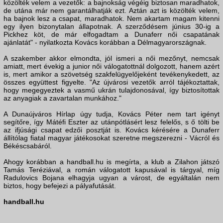
közölték velem a vezetők: a bajnokság végéig biztosan maradhatok,
de utána már nem garantálhatják ezt. Aztán azt is közölték velem,
ha bajnok lesz a csapat, maradhatok. Nem akartam magam kitenni
egy ilyen bizonytalan állapotnak. A szerződésem június 30-ig a
Pickhez köt, de már elfogadtam a Dunaferr női csapatának
ajánlatát" - nyilatkozta Kovács korábban a Délmagyarországnak.
A szakember akkor elmondta, jól ismeri a női mezőnyt, nemcsak
amiatt, mert évekig a junior női válogatottnál dolgozott, hanem azért
is, mert amikor a szövetség szakfelügyelőjeként tevékenykedett, az
összes együttest figyelte. "Az újvárosi vezetők arról tájékoztattak,
hogy megegyeztek a vasmű ukrán tulajdonosával, így biztosítottak
az anyagiak a zavartalan munkához."
A Dunaújváros Hírlap úgy tudja, Kovács Péter nem tart igényt
segítőre, így Mátéfi Eszter az utánpótlásért lesz felelős, s ő tölti be
az ifjúsági csapat edzői posztját is. Kovács kérésére a Dunaferr
állítólag fiatal magyar játékosokat szeretne megszerezni - Vácról és
Békéscsabáról.
Ahogy korábban a handball.hu is megírta, a klub a Zilahon játszó
Tamás Teréziával, a román válogatott kapusával is tárgyal, míg
Radulovics Bojana elhagyja ugyan a várost, de egyáltalán nem
biztos, hogy befejezi a pályafutását.
handball.hu