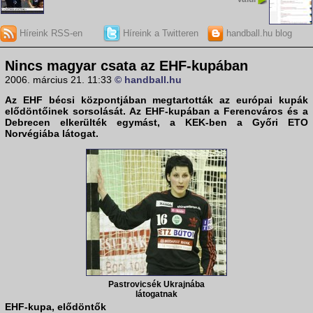
Híreink RSS-en
Híreink a Twitteren
handball.hu blog
Nincs magyar csata az EHF-kupában
2006. március 21. 11:33
© handball.hu
Az EHF bécsi központjában megtartották az európai kupák
elődöntőinek sorsolását. Az EHF-kupában a Ferencváros és a
Debrecen elkerülték egymást, a KEK-ben a Győri ETO
Norvégiába látogat.
Pastrovicsék Ukrajnába
látogatnak
EHF-kupa, elődöntők