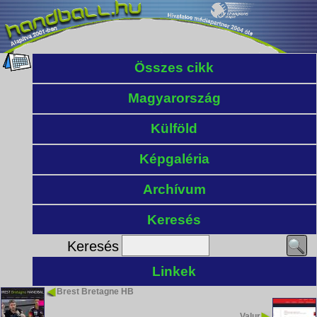
Összes cikk
Magyarország
Külföld
Képgaléria
Archívum
Keresés
Keresés
Linkek
Brest Bretagne HB
Valur