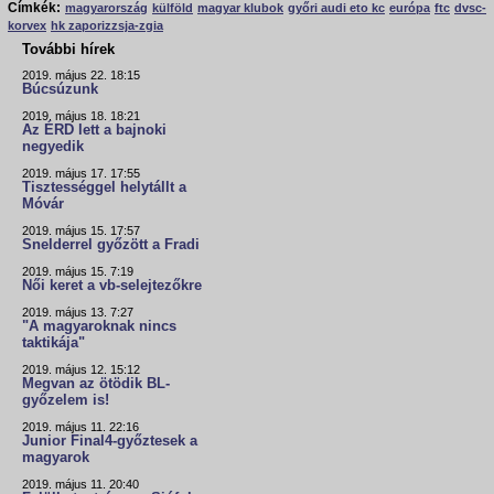
Címkék:
magyarország
külföld
magyar klubok
győri audi eto kc
európa
ftc
dvsc-
korvex
hk zaporizzsja-zgia
További hírek
2019. május 22. 18:15
Búcsúzunk
2019. május 18. 18:21
Az ÉRD lett a bajnoki
negyedik
2019. május 17. 17:55
Tisztességgel helytállt a
Móvár
2019. május 15. 17:57
Snelderrel győzött a Fradi
2019. május 15. 7:19
Női keret a vb-selejtezőkre
2019. május 13. 7:27
"A magyaroknak nincs
taktikája"
2019. május 12. 15:12
Megvan az ötödik BL-
győzelem is!
2019. május 11. 22:16
Junior Final4-győztesek a
magyarok
2019. május 11. 20:40