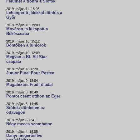
Felülhet a trónra a Siófok
2019. május 11. 15:05
Lehengerlő játékkal döntős a
Győr
2019. május 10. 19:09
Móváron is kikapott a
Békéscsaba
2019. május 10. 15:12
Döntőben a juniorok
2019. május 10. 12:09
Megvan a BL All Star
csapata
2019. május 10. 6:20
Junior Final Four Pesten
2019. május 9. 18:04
Magabiztos Fradi-diadal
2019. május 8. 18:40
Pontot csent otthon az Eger
2019. május 5. 14:45
Siófok: döntetlen az
odavágón
2019. május 5. 6:41
Négy meccs szombaton
2019. május 4. 18:08
Danyi megerősítve