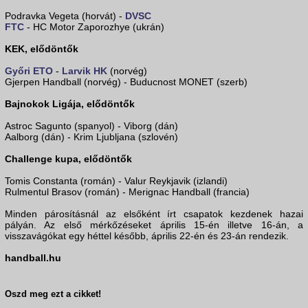
Podravka Vegeta (horvát) -
DVSC
FTC
- HC Motor Zaporozhye (ukrán)
KEK, elődöntők
Győri ETO
-
Larvik HK
(norvég)
Gjerpen Handball (norvég) - Buducnost MONET (szerb)
Bajnokok Ligája, elődöntők
Astroc Sagunto (spanyol) - Viborg (dán)
Aalborg (dán) - Krim Ljubljana (szlovén)
Challenge kupa, elődöntők
Tomis Constanta (román) - Valur Reykjavik (izlandi)
Rulmentul Brasov (román) - Merignac Handball (francia)
Minden párosításnál az elsőként írt csapatok kezdenek hazai
pályán. Az első mérkőzéseket április 15-én illetve 16-án, a
visszavágókat egy héttel később, április 22-én és 23-án rendezik.
handball.hu
Oszd meg ezt a cikket!