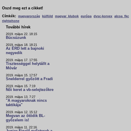
Oszd meg ezt a cikket!
Címkék:
magyarország
külföld
magyar klubok
európa
dvsc-korvex
alcoa fkc
rightphone
További hírek
2019. május 22. 18:15
Búcsúzunk
2019. május 18. 18:21
Az ÉRD lett a bajnoki
negyedik
2019. május 17. 17:55
Tisztességgel helytállt a
Móvár
2019. május 15. 17:57
Snelderrel győzött a Fradi
2019. május 15. 7:19
Női keret a vb-selejtezőkre
2019. május 13. 7:27
"A magyaroknak nincs
taktikája"
2019. május 12. 15:12
Megvan az ötödik BL-
győzelem is!
2019. május 11. 22:16