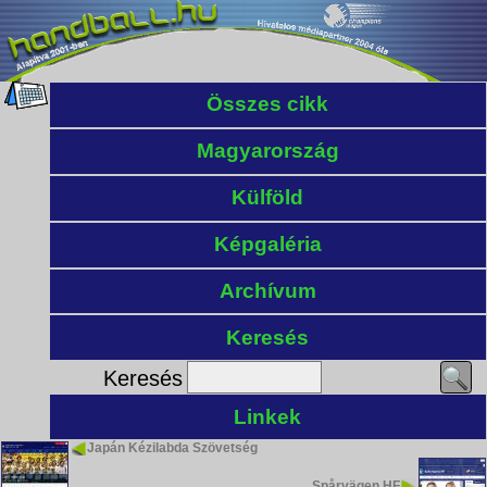
Összes cikk
Magyarország
Külföld
Képgaléria
Archívum
Keresés
Keresés
Linkek
Japán Kézilabda Szövetség
Spårvägen HF