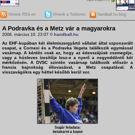
Híreink RSS-en
Híreink a Twitteren
handball.hu blog
A Podravka és a Metz vár a magyarokra
2006. március 10. 23:07
© handball.hu
Az EHF-kupában két élelmiszergyártó vállalat által szponzorált
csapat, a
Cornexi
és a
Podravka Vegeta
találkozik egymással
vasárnap. A kérdés csak az, hogy az édesszájúak csemegéje,
vagy a húsleves ízesítője lesz-e a nyerő a negyeddöntő két
mérkőzésén. A
DVSC
szintén vasárnap találkozik először a
francia bajnokság éllovasával, a
Metz
csapatával. A
visszavágókra egy héttel később kerül sor.
Sugár feladata:
betakarni a kaput