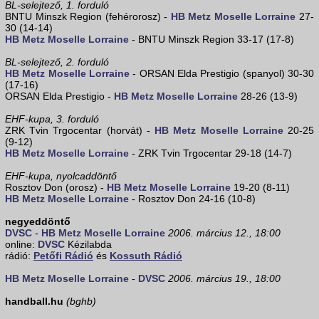
BL-selejtező, 1. forduló
BNTU Minszk Region (fehérorosz) -
HB Metz Moselle Lorraine
27-
30 (14-14)
HB Metz Moselle Lorraine
- BNTU Minszk Region 33-17 (17-8)
BL-selejtező, 2. forduló
HB Metz Moselle Lorraine
- ORSAN Elda Prestigio (spanyol) 30-30
(17-16)
ORSAN Elda Prestigio -
HB Metz Moselle Lorraine
28-26 (13-9)
EHF-kupa, 3. forduló
ZRK Tvin Trgocentar (horvát) -
HB Metz Moselle Lorraine
20-25
(9-12)
HB Metz Moselle Lorraine
- ZRK Tvin Trgocentar 29-18 (14-7)
EHF-kupa, nyolcaddöntő
Rosztov Don (orosz) -
HB Metz Moselle Lorraine
19-20 (8-11)
HB Metz Moselle Lorraine
- Rosztov Don 24-16 (10-8)
negyeddöntő
DVSC
-
HB Metz Moselle Lorraine
2006. március 12., 18:00
online:
DVSC
Kézilabda
rádió:
Petőfi Rádió
és
Kossuth Rádió
HB Metz Moselle Lorraine
-
DVSC
2006. március 19., 18:00
handball.hu
(bghb)