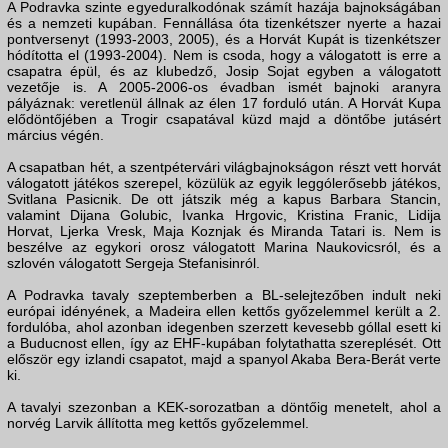
A Podravka szinte egyeduralkodónak számít hazája bajnokságában
és a nemzeti kupában. Fennállása óta tizenkétszer nyerte a hazai
pontversenyt (1993-2003, 2005), és a Horvát Kupát is tizenkétszer
hódította el (1993-2004). Nem is csoda, hogy a válogatott is erre a
csapatra épül, és az klubedző, Josip Sojat egyben a válogatott
vezetője is. A 2005-2006-os évadban ismét bajnoki aranyra
pályáznak: veretlenül állnak az élen 17 forduló után. A Horvát Kupa
elődöntőjében a Trogir csapatával küzd majd a döntőbe jutásért
március végén.
A csapatban hét, a szentpétervári világbajnokságon részt vett horvát
válogatott játékos szerepel, közülük az egyik leggólerősebb játékos,
Svitlana Pasicnik. De ott játszik még a kapus Barbara Stancin,
valamint Dijana Golubic, Ivanka Hrgovic, Kristina Franic, Lidija
Horvat, Ljerka Vresk, Maja Koznjak és Miranda Tatari is. Nem is
beszélve az egykori orosz válogatott Marina Naukovicsról, és a
szlovén válogatott Sergeja Stefanisinról.
A Podravka tavaly szeptemberben a BL-selejtezőben indult neki
európai idényének, a Madeira ellen kettős győzelemmel került a 2.
fordulóba, ahol azonban idegenben szerzett kevesebb góllal esett ki
a Buducnost ellen, így az EHF-kupában folytathatta szereplését. Ott
először egy izlandi csapatot, majd a spanyol Akaba Bera-Berát verte
ki.
A tavalyi szezonban a KEK-sorozatban a döntőig menetelt, ahol a
norvég Larvik állította meg kettős győzelemmel.