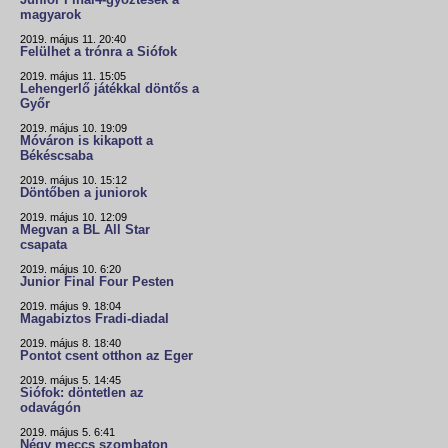
Junior Final4-győztesek a
magyarok
2019. május 11. 20:40
Felülhet a trónra a Siófok
2019. május 11. 15:05
Lehengerlő játékkal döntős a
Győr
2019. május 10. 19:09
Móváron is kikapott a
Békéscsaba
2019. május 10. 15:12
Döntőben a juniorok
2019. május 10. 12:09
Megvan a BL All Star
csapata
2019. május 10. 6:20
Junior Final Four Pesten
2019. május 9. 18:04
Magabiztos Fradi-diadal
2019. május 8. 18:40
Pontot csent otthon az Eger
2019. május 5. 14:45
Siófok: döntetlen az
odavágón
2019. május 5. 6:41
Négy meccs szombaton