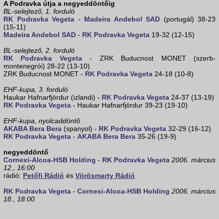
A Podravka útja a negyeddöntőig
BL-selejtező, 1. forduló
RK Podravka Vegeta
-
Madeira Andebol SAD
(portugál) 38-23
(15-11)
Madeira Andebol SAD
-
RK Podravka Vegeta
19-32 (12-15)
BL-selejtező, 2. forduló
RK Podravka Vegeta
- ZRK Buducnost MONET (szerb-
montenegrói) 28-22 (13-10)
ZRK Buducnost MONET -
RK Podravka Vegeta
24-18 (10-8)
EHF-kupa, 3. forduló
Haukar Hafnarfjördur (izlandi) -
RK Podravka Vegeta
24-37 (13-19)
RK Podravka Vegeta
- Haukar Hafnarfjördur 39-23 (19-10)
EHF-kupa, nyolcaddöntő
AKABA Bera Bera
(spanyol) -
RK Podravka Vegeta
32-29 (16-12)
RK Podravka Vegeta
-
AKABA Bera Bera
35-26 (19-9)
negyeddöntő
Cornexi-Alcoa-HSB Holding
-
RK Podravka Vegeta
2006. március
12., 16:00
rádió:
Petőfi Rádió
és
Vörösmarty Rádió
RK Podravka Vegeta
-
Cornexi-Alcoa-HSB Holding
2006. március
18., 18:00