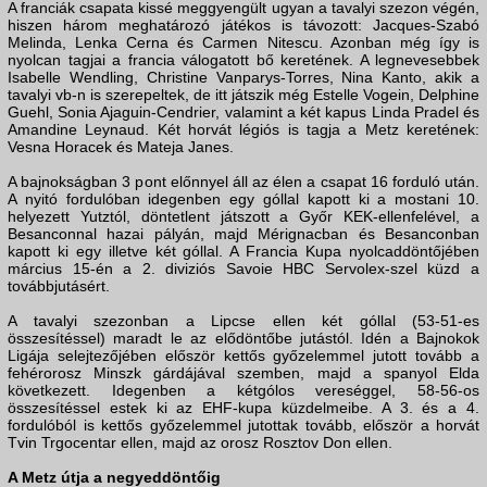
A franciák csapata kissé meggyengült ugyan a tavalyi szezon végén,
hiszen három meghatározó játékos is távozott: Jacques-Szabó
Melinda, Lenka Cerna és Carmen Nitescu. Azonban még így is
nyolcan tagjai a francia válogatott bő keretének. A legnevesebbek
Isabelle Wendling, Christine Vanparys-Torres, Nina Kanto, akik a
tavalyi vb-n is szerepeltek, de itt játszik még Estelle Vogein, Delphine
Guehl, Sonia Ajaguin-Cendrier, valamint a két kapus Linda Pradel és
Amandine Leynaud. Két horvát légiós is tagja a Metz keretének:
Vesna Horacek és Mateja Janes.
A bajnokságban 3 pont előnnyel áll az élen a csapat 16 forduló után.
A nyitó fordulóban idegenben egy góllal kapott ki a mostani 10.
helyezett Yutztól, döntetlent játszott a Győr KEK-ellenfelével, a
Besanconnal hazai pályán, majd Mérignacban és Besanconban
kapott ki egy illetve két góllal. A Francia Kupa nyolcaddöntőjében
március 15-én a 2. diviziós Savoie HBC Servolex-szel küzd a
továbbjutásért.
A tavalyi szezonban a Lipcse ellen két góllal (53-51-es
összesítéssel) maradt le az elődöntőbe jutástól. Idén a Bajnokok
Ligája selejtezőjében először kettős győzelemmel jutott tovább a
fehérorosz Minszk gárdájával szemben, majd a spanyol Elda
következett. Idegenben a kétgólos vereséggel, 58-56-os
összesítéssel estek ki az EHF-kupa küzdelmeibe. A 3. és a 4.
fordulóból is kettős győzelemmel jutottak tovább, először a horvát
Tvin Trgocentar ellen, majd az orosz Rosztov Don ellen.
A Metz útja a negyeddöntőig