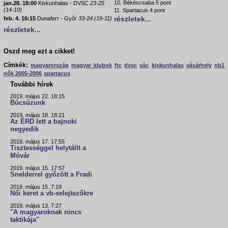
10. Békéscsaba 5 pont
jan.28. 18:00
Kiskunhalas - DVSC
23-25
(14-10)
11. Spartacus 4 pont
részletek...
feb. 4. 16:15
Dunaferr - Győr
33-24 (19-11)
részletek...
Oszd meg ezt a cikket!
Címkék:
magyarország
magyar klubok
ftc
dvsc
vác
kiskunhalas
vásárhely
nb1
nők 2005-2006
spartacus
További hírek
2019. május 22. 18:15
Búcsúzunk
2019. május 18. 18:21
Az ÉRD lett a bajnoki
negyedik
2019. május 17. 17:55
Tisztességgel helytállt a
Móvár
2019. május 15. 17:57
Snelderrel győzött a Fradi
2019. május 15. 7:19
Női keret a vb-selejtezőkre
2019. május 13. 7:27
"A magyaroknak nincs
taktikája"