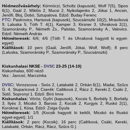
Hódmezővásárhely:
Körmöczi, Scholtz (kapusok), Wolf 7(5), Sipos
6(1), Gaál 2, Miklós 2, Mucsi 2, Nyikolajenko 2, Jókai 1, Ancsin,
Jenőfi, Bloj, Dobó, Sztupalova. Edző: Buday Ferenc
FTC
:
Pastrovics, Harisová (kapusok), Szucsánszki 10(2), Mravíková
9, Laluska 5, Tóth T. 4(1), Kamper 3, Kirsner 3, Uhraková 2(1),
Szamoránsky P., Németh Zs., Palotás, Szamoránsky A., Valovics.
Edző: Németh András
Hétméteresek:
6/6; 4/6 (Tóth T. és Uhraková hagyott ki egyet-
egyet)
Kiállítások:
10 perc (Gaál, Jenőfi, Jókai, Wolf, Wolf); 8 perc
(Laluska, Szamoránsky P., Szamoránsky P., Szucsánszki)
Kiskunhalasi NKSE -
DVSC
23-25 (14-10)
Kiskunhalas, 600 néző
Vez.: Jancsó, Marczinka
DVSC
:
Vorozscova - Soós 2, Latakaité 2, Orbán 6(1), Madai, Szűcs
G. 4, Stuparicová 2. Cserék: Caltiková 2, Rácz 2, Kereki 2, Csáki 2,
Sütő, Sopronyi 1. Edző: Bíró Imre
Kiskunhalas:
Vörös, Győri (kapusok), Kocsis 5, Borbély 3, Borbély
3, Ilyés 3, Micskó 3, Baross 2, Kocsik 2, Kurgyis 2, Ruskó 2(1),
Koroknai 1, Kósa. Edző: Zsiga Gyula
Hétméteresek:
1/5 (Kocsik hagyott ki kettőt, Micskó és Ruskó
egyet-egyet); 1/1
Kiállítások:
2 perc (Kocsik); 16 perc (Caltíková, Csáki, Kereki,
Latakaité, Orbán, Rácz, Rácz, Szűcs G.)