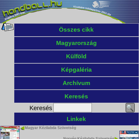
Összes cikk
Magyarország
Külföld
Képgaléria
Archívum
Keresés
Keresés
Linkek
Magyar Kézilabda Szövetség
Norvég Kézilabda Szövetség