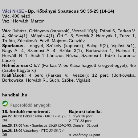
Váci NKSE
- Bp. Kőbányai Spartacus SC 35-29 (14-14)
Vác, 400 néző
Vez.: Horváth, Marton
Vác:
Juhász, Gridnyeva (kapusok), Veszeli 10(3), Rábai 6, Farkas V.
4, Klász 4(1), Mátyás 4(1), Őri C. 3, Sterbik 2, Hornyák 1, Turza 1,
Trufán, Zácsiková. Edző: Majoros Gusztáv
Spartacus:
Lengyel, Székely (kapusok), Balog 9(2), Viglási 5(1),
Nagy A. 4, Szamosi A. 4, Szőke 3(1), Borkowska 1, Halmai 1,
Horváth R. 1, Such 1, Lánczos, Rózsa, Szamosi L. Edző: Laurencz
László
Hétméteresek:
5/7 (Farkas V. és Klász hagyott ki egyet-egyet); 4/5
(Szőke hagyta ki)
Kiállítások:
4 perc (Farkas V., Veszeli); 12 perc (Borkowska,
Borkowska, Horváth R., Such, Szőke, Viglási)
handball.hu
Kapcsolódó anyagok:
16. forduló menetrend:
Bajnoki tabella:
jan.27. 18:00
Békéscsaba - FKC
17-26 (9-
1. Győr 36 pont
16)
2. FTC 33 pont
jan.28. 17:00
Vác - Spartacus
35-29 (14-14)
3. Dunaferr 31 pont
...
jan.28. 18:00
Vásárhely - FTC
22-36 (14-
16)
9. Vásárhely 14 pont