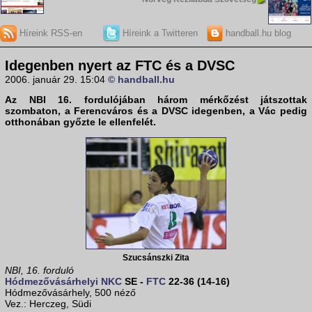
Híreink RSS-en
Híreink a Twitteren
handball.hu blog
Idegenben nyert az FTC és a DVSC
2006. január 29. 15:04
© handball.hu
Az NBI 16. fordulójában három mérkőzést játszottak
szombaton, a
Ferencváros
és a
DVSC
idegenben, a
Vác
pedig
otthonában győzte le ellenfelét.
Szucsánszki Zita
NBI, 16. forduló
Hódmezővásárhelyi NKC
SE -
FTC
22-36 (14-16)
Hódmezővásárhely, 500 néző
Vez.: Herczeg, Südi