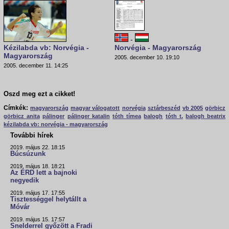
-
Kézilabda vb: Norvégia -
Norvégia - Magyarország
Magyarország
2005. december 10. 19:10
2005. december 11. 14:25
Oszd meg ezt a cikket!
Címkék:
magyarország
magyar válogatott
norvégia
sztárbeszéd
vb 2005
görbicz
görbicz anita
pálinger
pálinger katalin
tóth tímea
balogh
tóth t.
balogh beatrix
kézilabda vb: norvégia - magyarország
További hírek
2019. május 22. 18:15
Búcsúzunk
2019. május 18. 18:21
Az ÉRD lett a bajnoki
negyedik
2019. május 17. 17:55
Tisztességgel helytállt a
Móvár
2019. május 15. 17:57
Snelderrel győzött a Fradi