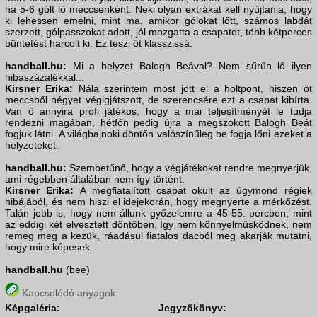
ha 5-6 gólt lő meccsenként. Neki olyan extrákat kell nyújtania, hogy
ki lehessen emelni, mint ma, amikor gólokat lőtt, számos labdát
szerzett, gólpasszokat adott, jól mozgatta a csapatot, több kétperces
büntetést harcolt ki. Ez teszi őt klasszissá.
handball.hu:
Mi a helyzet Balogh Beával? Nem sűrűn lő ilyen
hibaszázalékkal...
Kirsner Erika:
Nála szerintem most jött el a holtpont, hiszen öt
meccsből négyet végigjátszott, de szerencsére ezt a csapat kibírta.
Van ő annyira profi játékos, hogy a mai teljesítményét le tudja
rendezni magában, hétfőn pedig újra a megszokott Balogh Beát
fogjuk látni. A világbajnoki döntőn valószínűleg be fogja lőni ezeket a
helyzeteket.
handball.hu:
Szembetűnő, hogy a végjátékokat rendre megnyerjük,
ami régebben általában nem így történt.
Kirsner Erika:
A megfiatalított csapat okult az úgymond régiek
hibájából, és nem hiszi el idejekorán, hogy megnyerte a mérkőzést.
Talán jobb is, hogy nem állunk győzelemre a 45-55. percben, mint
az eddigi két elvesztett döntőben. Így nem könnyelműsködnek, nem
remeg meg a kezük, ráadásul fiatalos dacból meg akarják mutatni,
hogy mire képesek.
handball.hu
(bee)
Kapcsolódó anyagok:
Képgaléria:
Jegyzőkönyv: