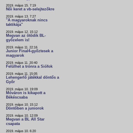
2019. május 15. 7:19
Női keret a vb-selejtezőkre
2019. május 13. 7:27
"A magyaroknak nincs
taktikája"
2019. május 12. 15:12
Megvan az ötödik BL-
győzelem is!
2019. május 11. 22:16
Junior Final4-győztesek a
magyarok
2019. május 11. 20:40
Felülhet a trónra a Siófok
2019. május 11. 15:05
Lehengerlő játékkal döntős a
Győr
2019. május 10. 19:09
Móváron is kikapott a
Békéscsaba
2019. május 10. 15:12
Döntőben a juniorok
2019. május 10. 12:09
Megvan a BL All Star
csapata
2019. május 10. 6:20