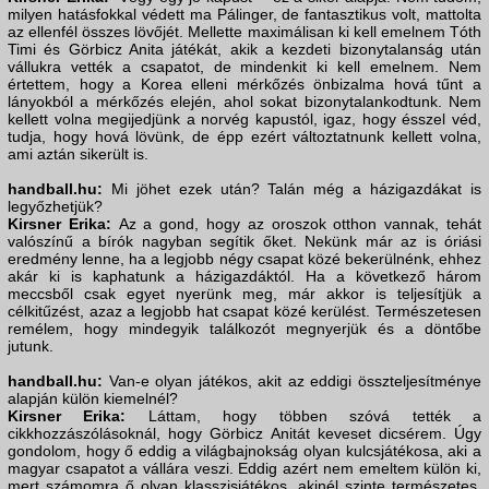
milyen hatásfokkal védett ma Pálinger, de fantasztikus volt, mattolta
az ellenfél összes lövőjét. Mellette maximálisan ki kell emelnem Tóth
Timi és Görbicz Anita játékát, akik a kezdeti bizonytalanság után
vállukra vették a csapatot, de mindenkit ki kell emelnem. Nem
értettem, hogy a Korea elleni mérkőzés önbizalma hová tűnt a
lányokból a mérkőzés elején, ahol sokat bizonytalankodtunk. Nem
kellett volna megijedjünk a norvég kapustól, igaz, hogy ésszel véd,
tudja, hogy hová lövünk, de épp ezért változtatnunk kellett volna,
ami aztán sikerült is.
handball.hu:
Mi jöhet ezek után? Talán még a házigazdákat is
legyőzhetjük?
Kirsner Erika:
Az a gond, hogy az oroszok otthon vannak, tehát
valószínű a bírók nagyban segítik őket. Nekünk már az is óriási
eredmény lenne, ha a legjobb négy csapat közé bekerülnénk, ehhez
akár ki is kaphatunk a házigazdáktól. Ha a következő három
meccsből csak egyet nyerünk meg, már akkor is teljesítjük a
célkitűzést, azaz a legjobb hat csapat közé kerülést. Természetesen
remélem, hogy mindegyik találkozót megnyerjük és a döntőbe
jutunk.
handball.hu:
Van-e olyan játékos, akit az eddigi összteljesítménye
alapján külön kiemelnél?
Kirsner Erika:
Láttam, hogy többen szóvá tették a
cikkhozzászólásoknál, hogy Görbicz Anitát keveset dicsérem. Úgy
gondolom, hogy ő eddig a világbajnokság olyan kulcsjátékosa, aki a
magyar csapatot a vállára veszi. Eddig azért nem emeltem külön ki,
mert számomra ő olyan klasszisjátékos, akinél szinte természetes,