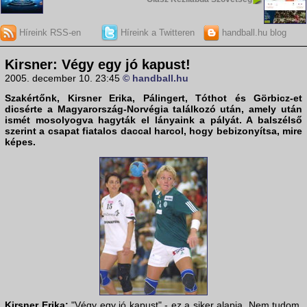
Híreink RSS-en
Híreink a Twitteren
handball.hu blog
Kirsner: Végy egy jó kapust!
2005. december 10. 23:45
© handball.hu
Szakértőnk,
Kirsner Erika
, Pálingert, Tóthot és Görbicz-et
dicsérte a Magyarország-Norvégia találkozó után, amely után
ismét mosolyogva hagyták el lányaink a pályát. A balszélső
szerint a csapat fiatalos daccal harcol, hogy bebizonyítsa, mire
képes.
Kirsner Erika:
"Végy egy jó kapust" - ez a siker alapja. Nem tudom,