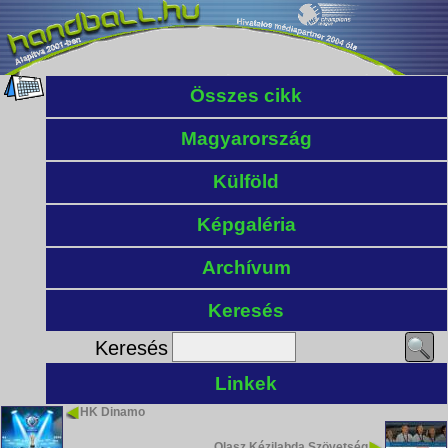
Összes cikk
Magyarország
Külföld
Képgaléria
Archívum
Keresés
Keresés
Linkek
HK Dinamo
Olasz Kézilabda Szövetség