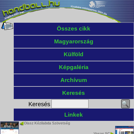
Összes cikk
Magyarország
Külföld
Képgaléria
Archívum
Keresés
Keresés
Linkek
Olasz Kézilabda Szövetség
Vasas SC