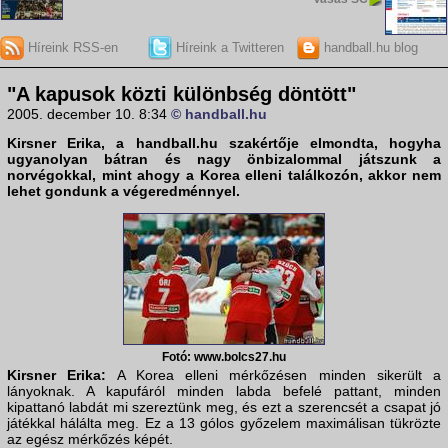
Híreink RSS-en
Híreink a Twitteren
handball.hu blog
"A kapusok közti különbség döntött"
2005. december 10. 8:34
© handball.hu
Kirsner Erika
, a
handball.hu
szakértője elmondta, hogyha
ugyanolyan bátran és nagy önbizalommal játszunk a
norvégokkal, mint ahogy a Korea elleni találkozón, akkor nem
lehet gondunk a végeredménnyel.
Fotó: www.bolcs27.hu
Kirsner Erika:
A Korea elleni mérkőzésen minden sikerült a
lányoknak. A kapufáról minden labda befelé pattant, minden
kipattanó labdát mi szereztünk meg, és ezt a szerencsét a csapat jó
játékkal hálálta meg. Ez a 13 gólos győzelem maximálisan tükrözte
az egész mérkőzés képét.