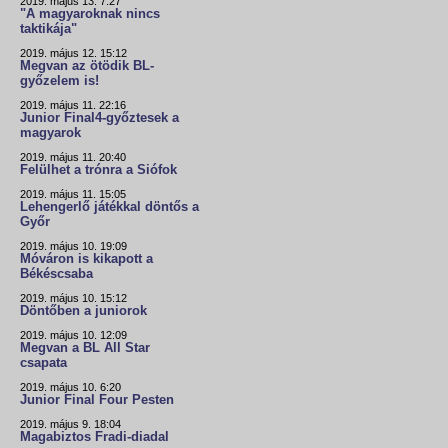
2019. május 13. 7:27
"A magyaroknak nincs
taktikája"
2019. május 12. 15:12
Megvan az ötödik BL-
győzelem is!
2019. május 11. 22:16
Junior Final4-győztesek a
magyarok
2019. május 11. 20:40
Felülhet a trónra a Siófok
2019. május 11. 15:05
Lehengerlő játékkal döntős a
Győr
2019. május 10. 19:09
Móváron is kikapott a
Békéscsaba
2019. május 10. 15:12
Döntőben a juniorok
2019. május 10. 12:09
Megvan a BL All Star
csapata
2019. május 10. 6:20
Junior Final Four Pesten
2019. május 9. 18:04
Magabiztos Fradi-diadal