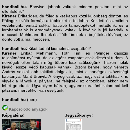
handball.hu:
Ennyivel jobbak voltunk minden poszton, mint az
ellenfelünk?
Kirsner Erika:
Igen, de főleg a két kapus közti különbség döntött, és
Pálinger kiváló formája a többieket is feldobta. Kezdett összeállni a
védelmünk, emiatt sokkal bátrabb támadójátékot mutattunk, és a
lerohanásaink is eredményesek voltak. A lövőink is jól kezdték a
meccset, Mehlmann Ibinek és Tóth Timinek is bejöttek a lövései, ez
döntő volt a mai meccsen.
handball.hu:
Kiket tudnál kiemelni a csapatból?
Kirsner Erika:
Mehlmann, Tóth Timi és Pálinger klasszis
teljesítményt nyújtott, de az egész csapatot csak dicsérni tudom. A
norvégok ellen talán még többre lesz szükségünk, hiszen nekik
kiváló, ésszel védő kapusaik vannak. Bízom benne, hogy Németh
András sokkal jobb taktikát dolgoz ki, mint a norvégok szövetségi
kapitánya, Marit Breivik. A lényeg csak az, hogy ezt a taktikát ki is
vigyék a lányok a pályára, ne felejtsék az öltözőben, akkor nem
lehet gondunk. Ugyanilyen bátran, ugyanekkora önbizalommal kell
játszani, mert akkor van esélyünk.
handball.hu
(bee)
Kapcsolódó anyagok:
Képgaléria:
Jegyzőkönyv: