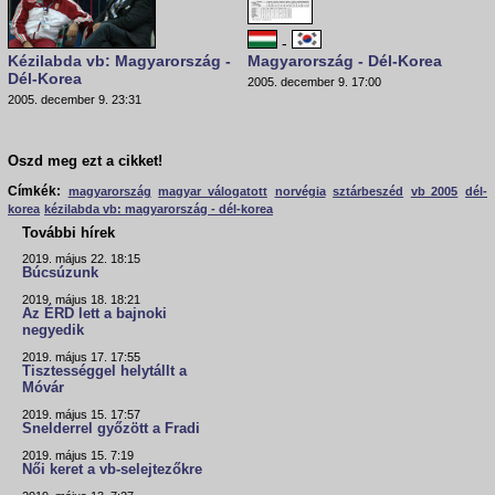
-
Kézilabda vb: Magyarország -
Magyarország - Dél-Korea
Dél-Korea
2005. december 9. 17:00
2005. december 9. 23:31
Oszd meg ezt a cikket!
Címkék:
magyarország
magyar válogatott
norvégia
sztárbeszéd
vb 2005
dél-
korea
kézilabda vb: magyarország - dél-korea
További hírek
2019. május 22. 18:15
Búcsúzunk
2019. május 18. 18:21
Az ÉRD lett a bajnoki
negyedik
2019. május 17. 17:55
Tisztességgel helytállt a
Móvár
2019. május 15. 17:57
Snelderrel győzött a Fradi
2019. május 15. 7:19
Női keret a vb-selejtezőkre