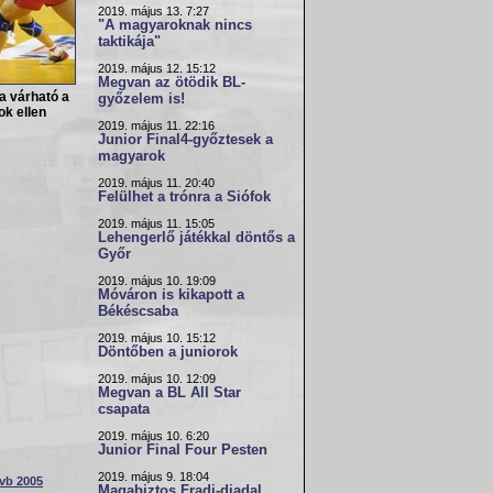
2019. május 13. 7:27
"A magyaroknak nincs
taktikája"
2019. május 12. 15:12
Megvan az ötödik BL-
a várható a
győzelem is!
k ellen
2019. május 11. 22:16
Junior Final4-győztesek a
magyarok
2019. május 11. 20:40
Felülhet a trónra a Siófok
2019. május 11. 15:05
Lehengerlő játékkal döntős a
Győr
2019. május 10. 19:09
Móváron is kikapott a
Békéscsaba
2019. május 10. 15:12
Döntőben a juniorok
2019. május 10. 12:09
Megvan a BL All Star
csapata
2019. május 10. 6:20
Junior Final Four Pesten
2019. május 9. 18:04
vb 2005
Magabiztos Fradi-diadal