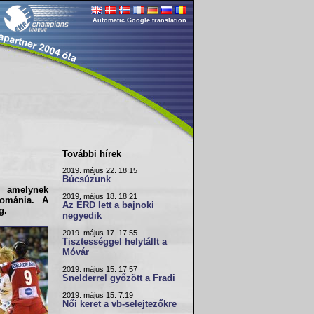
Automatic Google translation
További hírek
2019. május 22. 18:15
Búcsúzunk
, amelynek
2019. május 18. 18:21
ománia
. A
Az ÉRD lett a bajnoki
g.
negyedik
2019. május 17. 17:55
Tisztességgel helytállt a
Móvár
2019. május 15. 17:57
Snelderrel győzött a Fradi
2019. május 15. 7:19
Női keret a vb-selejtezőkre