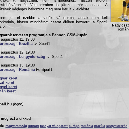
hetnek. A helyszínek nem ismeretlenek, hiszen Móron,
esfehérváron és Veszprémben is játszott már a csapat. A
zések végleges helyszíne még nem került kijelölésre.
nem jut el ezekbe a vidéki városokba, annak sem kell
rkodnia, hiszen mindhárom csatát élőben közvetíti a Sport1
Nagy csat
zió.
románo
gyarok tervezett programja a Pannon GSM-kupán
 augusztus 11.
19:30
arország
-
Brazília
tv: Sport1
 augusztus 12.
19:30
arország
-
Lengyelország
tv: Sport1
 augusztus 13.
19:30
arország
-
Románia
tv: Sport1
gyar keret
zil keret
gyel keret
mán keret
ball.hu
(bghb)
meg ezt a cikket!
ék:
magyarország
külföld
magyar válogatott
európa
románia
brazília
lengyelország