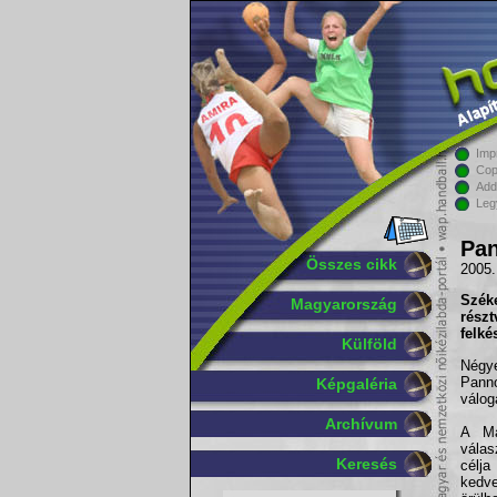
Imp
Cop
Add
Leg
Pa
Összes cikk
2005.
Szék
Magyarország
rész
felké
Külföld
Négye
Pann
Képgaléria
válog
Archívum
A Ma
válas
Keresés
célj
kedv