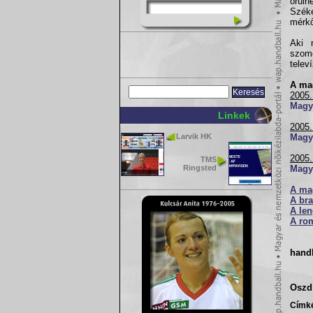
örül
Szék
mérkő
Aki 
szomo
televí
A ma
2005.
Magy
Linkek
2005.
Larvik HK
Magy
2005.
TMS
Ringsted
Magy
A ma
A bra
A len
A ro
hand
Oszd 
Címk