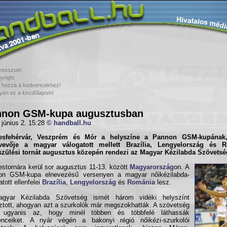
resszum
yright
 hozzá a kedvencekhez!
yen ez a kezdőlapom!
nnon GSM-kupa augusztusban
 június 2. 15:28
© handball.hu
esfehérvár, Veszprém és Mór a helyszíne a Pannon GSM-kupának
tvevője a
magyar válogatott
mellett
Brazília
,
Lengyelország
és
R
szülési tornát augusztus közepén rendezi az Magyar Kézilabda Szövetsé
stornára kerül sor augusztus 11-13. között
Magyarország
on. A
on GSM-kupa elnevezésű versenyen a magyar nőikézilabda-
atott ellenfelei
Brazília
,
Lengyelország
és
Románia
lesz.
gyar Kézilabda Szövetség ismét három vidéki helyszínt
ztott, ahogyan azt a szurkolók már megszokhatták. A szövetség
a ugyanis az, hogy minél többen és többfelé láthassák
enceiket. A nyár végén a bakonyi régió nőikézi-szurkolói