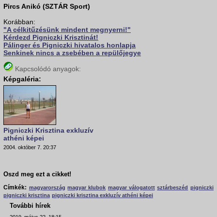
Pircs Anikó (SZTÁR Sport)
Korábban:
"A célkitűzésünk mindent megnyerni!"
Kérdezd Pigniczki Krisztinát!
Pálinger és Pigniczki hivatalos honlapja
Senkinek nincs a zsebében a repülőjegye
Kapcsolódó anyagok:
Képgaléria:
Pigniczki Krisztina exkluzív
athéni képei
2004. október 7. 20:37
Oszd meg ezt a cikket!
Címkék:
magyarország
magyar klubok
magyar válogatott
sztárbeszéd
pigniczki
pigniczki krisztina
pigniczki krisztina exkluzív athéni képei
További hírek