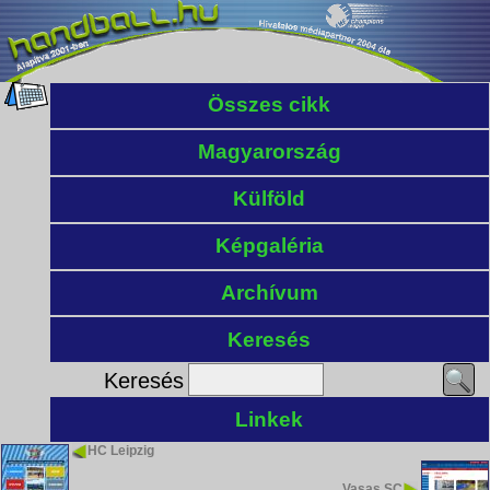
Összes cikk
Magyarország
Külföld
Képgaléria
Archívum
Keresés
Keresés
Linkek
HC Leipzig
Vasas SC