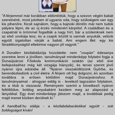
"A férjemmel már korábban eldöntöttük, hogy a szezon végén babát
szeretnénk, most jutottam el ugyanis oda, hogy szükségem van egy
kis pihenőre. Kicsit sajnálom, hogy a bajnoki döntőn már nem tudok
pályára lépni, de az új érzés mindenért kárpótol. A családban és a
csapatnál is örömmel fogadták a nagy hírt, bár a szüleinknek nem
az első unokája lesz, és a csajok között is vannak anyukák, velünk
együtt izgatottan várják a babát. Ami engem illet: egy kis
fáradékonyságtól eltekintve nagyon jól vagyok."
A Dunaferr kézilabdázója hozzátette: nem "csupán" édesanya
szeretne lenni a jövőben, tanulmányait mindenképp folytatni fogja a
Dunaújvárosi Főiskola kommunikáció szakán (az első éve
befejezéséhez még két vizsgája hiányzik), és tervei szerint jövő
nyáron újra edzésbe áll. "Nyáron visszaköltözünk Győrbe, és
berendezkedünk a civil életre. A férjem ott fog dolgozni, én azonban
továbbra is erősen kötődöm majd Dunaújvároshoz. A
tanulmányaimat - ahogyan eddig is - levelező tagozaton folytatom,
és a klub is visszavár. Reményeim szerint a következő nyáron
feltöltődve, boldog anyukaként kezdem meg az alapozást a
lányokkal. Egy évet mindenképp játszom majd, a továbbiak pedig
majd menet közben derülnek ki."
A handball.hu stábja - a kézilabdabarátokkal együtt - sok
boldogságot kíván!