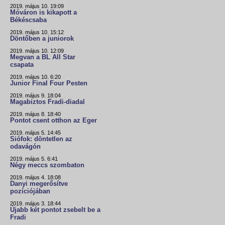
2019. május 10. 19:09
Móváron is kikapott a
Békéscsaba
2019. május 10. 15:12
Döntőben a juniorok
2019. május 10. 12:09
Megvan a BL All Star
csapata
2019. május 10. 6:20
Junior Final Four Pesten
2019. május 9. 18:04
Magabiztos Fradi-diadal
2019. május 8. 18:40
Pontot csent otthon az Eger
2019. május 5. 14:45
Siófok: döntetlen az
odavágón
2019. május 5. 6:41
Négy meccs szombaton
2019. május 4. 18:08
Danyi megerősítve
pozíciójában
2019. május 3. 18:44
Újabb két pontot zsebelt be a
Fradi