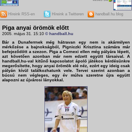
Híreink RSS-en
Híreink a Twitteren
handball.hu blog
Piga anyai örömök előtt
2005. május 31. 15:10
© handball.hu
Bár a Dunaferrnek még hátravan egy nem is akármilyen
mérkőzése a bajnokságból,
Pigniczki Krisztina
számára már
befejeződött a szezon. Piga a Cornexi ellen még pályára lépett,
azt követően azonban már nem edzett együtt társaival. A
handball.hu
-val kitűnő kapcsolatot ápoló játékos kérdésünkre
megerősítette, hogy anyai örömök elé néz, ezért egy ideig csak
pályán kívül találkozhatunk vele. Tervei szerint azonban a
búcsú nem végleges, egy év múlva szeretne újra együtt
alapozni az újvárosi lányokkal.