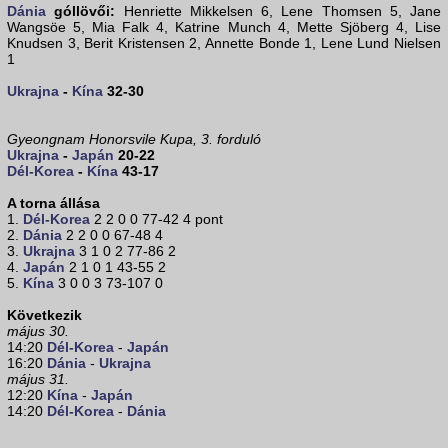
Dánia
góllövői:
Henriette Mikkelsen 6, Lene Thomsen 5, Jane
Wangsöe 5, Mia Falk 4, Katrine Munch 4, Mette Sjöberg 4, Lise
Knudsen 3, Berit Kristensen 2, Annette Bonde 1, Lene Lund Nielsen
1
Ukrajna
-
Kína
32-30
Gyeongnam Honorsvile Kupa, 3. forduló
Ukrajna
-
Japán
20-22
Dél-Korea
-
Kína
43-17
A torna állása
1.
Dél-Korea
2 2 0 0 77-42 4 pont
2.
Dánia
2 2 0 0 67-48 4
3.
Ukrajna
3 1 0 2 77-86 2
4.
Japán
2 1 0 1 43-55 2
5.
Kína
3 0 0 3 73-107 0
Következik
május 30.
14:20
Dél-Korea
-
Japán
16:20
Dánia
-
Ukrajna
május 31.
12:20
Kína
-
Japán
14:20
Dél-Korea
-
Dánia