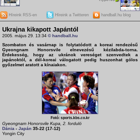
Híreink RSS-en
Híreink a Twitteren
handball.hu blog
Ukrajna kikapott Japántól
2005. május 29. 13:34
© handball.hu
Szombaton és vasárnap is folytatódott a koreai rendezésű
Gyeongnam Honorsvile elnevezésű kézilabda-torna.
Érdekesség, hogy az ukránok vereséget szenvedtek a
japánoktól, a dél-koreai válogatott pedig huszonhat gólos
győzelmet aratott a kínaiakon.
Fotó: sports.kbs.co.kr
Gyeongnam Honorsvile Kupa, 2. forduló
Dánia
-
Japán
35-22 (17-12)
Yongin City