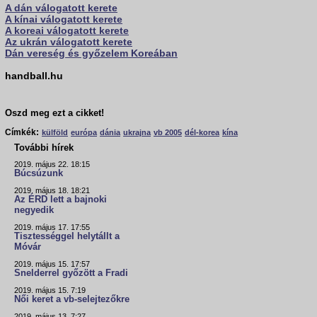
A dán válogatott kerete
A kínai válogatott kerete
A koreai válogatott kerete
Az ukrán válogatott kerete
Dán vereség és győzelem Koreában
handball.hu
Oszd meg ezt a cikket!
Címkék:
külföld
európa
dánia
ukrajna
vb 2005
dél-korea
kína
További hírek
2019. május 22. 18:15
Búcsúzunk
2019. május 18. 18:21
Az ÉRD lett a bajnoki
negyedik
2019. május 17. 17:55
Tisztességgel helytállt a
Móvár
2019. május 15. 17:57
Snelderrel győzött a Fradi
2019. május 15. 7:19
Női keret a vb-selejtezőkre
2019. május 13. 7:27