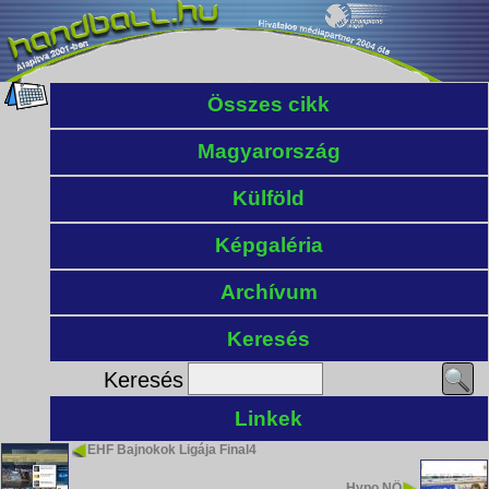
Összes cikk
Magyarország
Külföld
Képgaléria
Archívum
Keresés
Keresés
Linkek
EHF Bajnokok Ligája Final4
Hypo NÖ