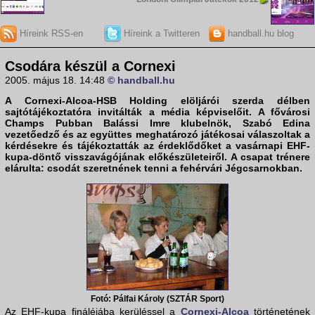
Híreink RSS-en
Híreink a Twitteren
handball.hu blog
Csodára készül a Cornexi
2005. május 18. 14:48
© handball.hu
A
Cornexi-Alcoa-HSB Holding
elöljárói szerda délben
sajtótájékoztatóra invitálták a média képviselőit. A fővárosi
Champs Pubban Balássi Imre klubelnök, Szabó Edina
vezetőedző és az együttes meghatározó játékosai válaszoltak a
kérdésekre és tájékoztatták az érdeklődőket a vasárnapi
EHF-
kupa-döntő
visszavágójának előkészületeiről. A csapat trénere
elárulta: csodát szeretnének tenni a fehérvári Jégcsarnokban.
Fotó: Pálfai Károly (SZTÁR Sport)
Az EHF-kupa fináléjába kerüléssel a
Cornexi-Alcoa
történetének