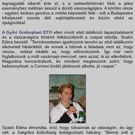
legnagyobb sikerét érte el, s a székesfehérvári klub a jeles
eseményhez méltóan készül a döntő visszavágójára. A körítés része
- egyben kedves gesztus a média képviselői felé - volt a Budapestre
kihelyezett szerda déli sajtótájékoztató és közös ebéd az
újságírókkal.
A
Győri Graboplast ETO
ellen vívott első találkozó tapasztalatairól
és a visszavágóra történő felkészülésről a csapat edzője, Szabó
Edina beszélt. "Természetesen igyekszünk tanulni az első találkozón
elkövetett hibáinkból, de ennek a hétnek a feladata nem az, hogy
vissza-, sokkal inkább az, hogy előrenézzünk. Így már nem
foglalkozunk a múlt vasárnapi meccsel, sem azzal, ki az ellenfelünk.
Magunkra koncentrálunk, és mindent megteszünk azért, hogy
bebizonyítsuk: a Cornexi kiváló játékosok alkotta, jó csapat."
Szabó Edina elmondta, örül, hogy túlvannak az odavágón, és úgy
véli, a hatgólos különbség ledolgozható hátrány. "Benne volt a