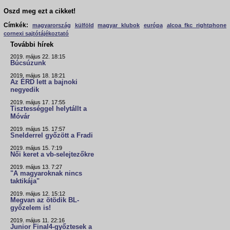
Oszd meg ezt a cikket!
Címkék:
magyarország
külföld
magyar klubok
európa
alcoa fkc rightphone
cornexi sajtótájékoztató
További hírek
2019. május 22. 18:15
Búcsúzunk
2019. május 18. 18:21
Az ÉRD lett a bajnoki
negyedik
2019. május 17. 17:55
Tisztességgel helytállt a
Móvár
2019. május 15. 17:57
Snelderrel győzött a Fradi
2019. május 15. 7:19
Női keret a vb-selejtezőkre
2019. május 13. 7:27
"A magyaroknak nincs
taktikája"
2019. május 12. 15:12
Megvan az ötödik BL-
győzelem is!
2019. május 11. 22:16
Junior Final4-győztesek a