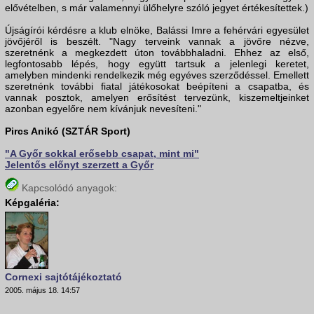
elővételben, s már valamennyi ülőhelyre szóló jegyet értékesítettek.)
Újságírói kérdésre a klub elnöke, Balássi Imre a fehérvári egyesület
jövőjéről is beszélt. "Nagy terveink vannak a jövőre nézve,
szeretnénk a megkezdett úton továbbhaladni. Ehhez az első,
legfontosabb lépés, hogy együtt tartsuk a jelenlegi keretet,
amelyben mindenki rendelkezik még egyéves szerződéssel. Emellett
szeretnénk további fiatal játékosokat beépíteni a csapatba, és
vannak posztok, amelyen erősítést tervezünk, kiszemeltjeinket
azonban egyelőre nem kívánjuk nevesíteni."
Pircs Anikó (SZTÁR Sport)
"A Győr sokkal erősebb csapat, mint mi"
Jelentős előnyt szerzett a Győr
Kapcsolódó anyagok:
Képgaléria:
Cornexi sajtótájékoztató
2005. május 18. 14:57