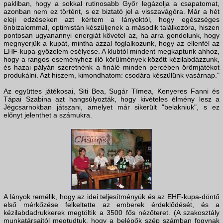
pakliban, hogy a sokkal rutinosabb Győr legázolja a csapatomat,
azonban nem ez történt, s ez biztató jel a visszavágóra. Már a hét
eleji edzéseken azt kértem a lányoktól, hogy egészséges
önbizalommal, optimistán készüljenek a második találkozóra, hiszen
pontosan ugyanannyi energiát követel az, ha arra gondolunk, hogy
megnyerjük a kupát, mintha azzal foglalkozunk, hogy az ellenfél az
EHF-kupa-győzelem esélyese. A klubtól mindent megkaptunk ahhoz,
hogy a rangos eseményhez illő körülmények között kézilabdázzunk,
és hazai pályán szeretnénk a finálé minden percében örömjátékot
produkálni. Azt hiszem, kimondhatom: csodára készülünk vasárnap."
Az együttes játékosai, Siti Bea, Sugár Tímea, Kenyeres Fanni és
Tápai Szabina azt hangsúlyozták, hogy kivételes élmény lesz a
Jégcsarnokban játszani, amelyet már sikerült "belakniuk", s ez
előnyt jelenthet a számukra.
A lányok remélik, hogy az idei teljesítményük és az EHF-kupa-döntő
első mérkőzése felkeltette az emberek érdeklődését, és a
kézilabdadrukkerek megtöltik a 3500 fős nézőteret. (A szakosztály
munkatársaitól megtudtuk, hogy a belépők szép számban fogynak