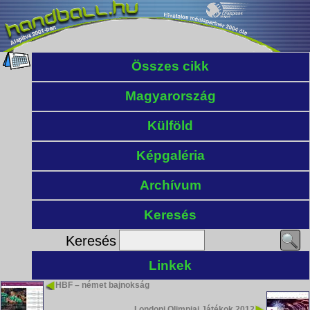
Összes cikk
Magyarország
Külföld
Képgaléria
Archívum
Keresés
Keresés
Linkek
HBF – német bajnokság
Londoni Olimpiai Játékok 2012