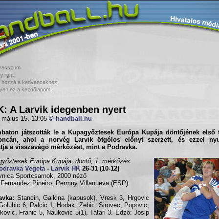
resszum
yright
 hozzá a kedvencekhez!
yen ez a kezdőlapom!
: A Larvik idegenben nyert
 május 15. 13:05
© handball.hu
baton játszották le a Kupagyőztesek Európa Kupája döntőjének első t
oncán, ahol a norvég
Larvik
ötgólos előnyt szerzett, és ezzel ny
tja a visszavágó mérkőzést, mint a
Podravka
.
yőztesek Európa Kupája, döntő, 1. mérkőzés
odravka Vegeta
-
Larvik HK
26-31 (10-12)
vnica Sportcsarnok, 2000 néző
 Fernandez Pineiro, Permuy Villanueva (ESP)
avka:
Stancin, Galkina (kapusok), Vresk 3, Hrgovic
 Golubic 6, Palcic 1, Hodak, Zebic, Sirovec, Popovic,
kovic, Franic 5, Naukovic 5(1), Tatari 3. Edző: Josip