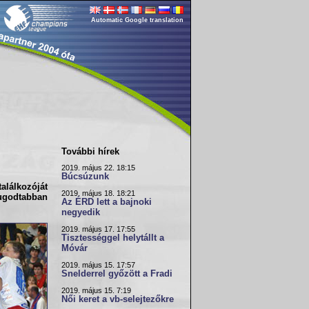
Automatic Google translation
További hírek
2019. május 22. 18:15
Búcsúzunk
alálkozóját
2019. május 18. 18:21
ugodtabban
Az ÉRD lett a bajnoki
negyedik
2019. május 17. 17:55
Tisztességgel helytállt a
Móvár
2019. május 15. 17:57
Snelderrel győzött a Fradi
2019. május 15. 7:19
Női keret a vb-selejtezőkre