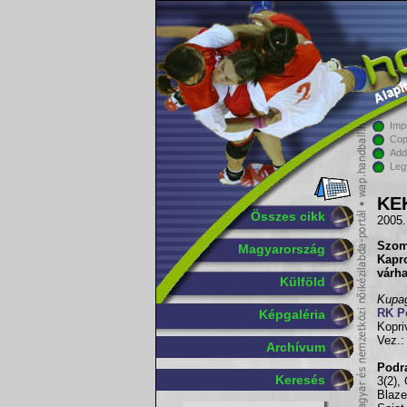
Imp
Cop
Add
Leg
KEK
Összes cikk
2005.
Szom
Magyarország
Kapr
várha
Külföld
Kupag
RK P
Képgaléria
Kopri
Vez.:
Archívum
Podr
Keresés
3(2),
Blaze