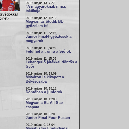
2019. május 13. 7:27
"A magyaroknak nincs
taktikája"
norvégokkal
2019. május 12. 15:12
o.net)
Megvan az ötödik BL-
győzelem is!
2019. május 11. 22:16
Junior Final4-győztesek a
magyarok
2019. május 11. 20:40
Felülhet a trónra a Siófok
2019. május 11. 15:05
Lehengerlő játékkal döntős a
Győr
2019. május 10. 19:09
Móváron is kikapott a
Békéscsaba
2019. május 10. 15:12
Döntőben a juniorok
2019. május 10. 12:09
Megvan a BL All Star
csapata
2019. május 10. 6:20
Junior Final Four Pesten
2019. május 9. 18:04
Magabiztos Fradi-diadal