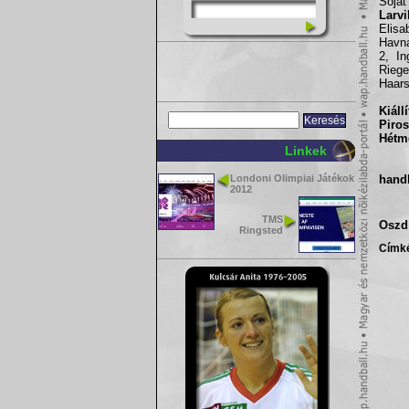
Sojat
Larvi
Elisa
Havna
2, In
Riege
Haars
Kiáll
Piros
Hétm
Linkek
Londoni Olimpiai Játékok
hand
2012
TMS
Oszd 
Ringsted
Címk