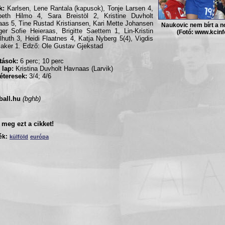
k:
Karlsen, Lene Rantala (kapusok), Tonje Larsen 4,
beth Hilmo 4, Sara Breistöl 2, Kristine Duvholt
as 5, Tine Rustad Kristiansen, Kari Mette Johansen
Naukovic nem bírt a 
ger Sofie Heieraas, Brigitte Saettem 1, Lin-Kristin
(Fotó: www.kcinf
lhuth 3, Heidi Flaatnes 4, Katja Nyberg 5(4), Vigdis
aker 1. Edző: Ole Gustav Gjekstad
ítások:
6 perc; 10 perc
 lap:
Kristina Duvholt Havnaas (Larvik)
éteresek:
3/4; 4/6
ball.hu
(bghb)
meg ezt a cikket!
ék:
külföld
európa