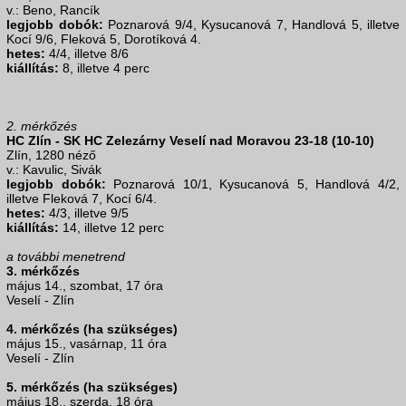
v.: Beno, Rancík
legjobb dobók:
Poznarová 9/4, Kysucanová 7, Handlová 5, illetve
Kocí 9/6, Fleková 5, Dorotíková 4.
hetes:
4/4, illetve 8/6
kiállítás:
8, illetve 4 perc
2. mérkőzés
HC Zlín - SK HC Zelezárny Veselí nad Moravou 23-18 (10-10)
Zlín, 1280 néző
v.: Kavulic, Sivák
legjobb dobók:
Poznarová 10/1, Kysucanová 5, Handlová 4/2,
illetve Fleková 7, Kocí 6/4.
hetes:
4/3, illetve 9/5
kiállítás:
14, illetve 12 perc
a további menetrend
3. mérkőzés
május 14., szombat, 17 óra
Veselí - Zlín
4. mérkőzés (ha szükséges)
május 15., vasárnap, 11 óra
Veselí - Zlín
5. mérkőzés (ha szükséges)
május 18., szerda, 18 óra