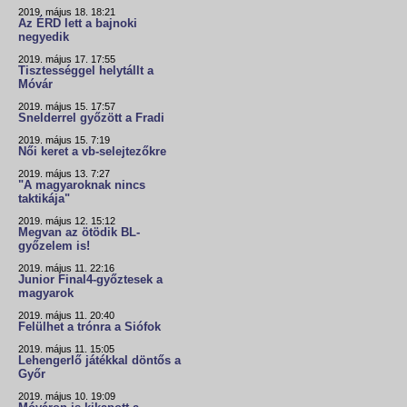
2019. május 18. 18:21
Az ÉRD lett a bajnoki
negyedik
2019. május 17. 17:55
Tisztességgel helytállt a
Móvár
2019. május 15. 17:57
Snelderrel győzött a Fradi
2019. május 15. 7:19
Női keret a vb-selejtezőkre
2019. május 13. 7:27
"A magyaroknak nincs
taktikája"
2019. május 12. 15:12
Megvan az ötödik BL-
győzelem is!
2019. május 11. 22:16
Junior Final4-győztesek a
magyarok
2019. május 11. 20:40
Felülhet a trónra a Siófok
2019. május 11. 15:05
Lehengerlő játékkal döntős a
Győr
2019. május 10. 19:09