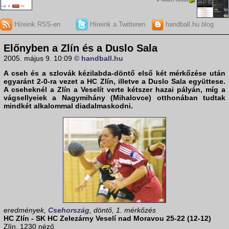
Híreink RSS-en
Híreink a Twitteren
handball.hu blog
Előnyben a Zlín és a Duslo Sala
2005. május 9. 10:09
© handball.hu
A cseh és a szlovák kézilabda-döntő első két mérkőzése után
egyaránt 2-0-ra vezet a
HC Zlín
, illetve a
Duslo Sala
együttese.
A cseheknél a Zlín a Veselít verte kétszer hazai pályán, míg a
vágsellyeiek a Nagymihány (Mihalovce) otthonában tudtak
mindkét alkalommal diadalmaskodni.
eredmények,
Csehország
, döntő, 1. mérkőzés
HC Zlín - SK HC Zelezárny Veselí nad Moravou 25-22 (12-12)
Zlín, 1230 néző