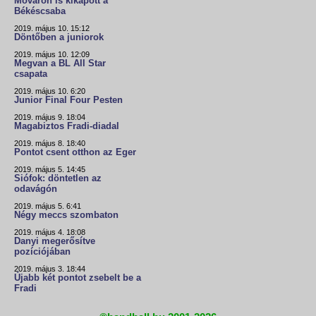
Móváron is kikapott a
Békéscsaba
2019. május 10. 15:12
Döntőben a juniorok
2019. május 10. 12:09
Megvan a BL All Star
csapata
2019. május 10. 6:20
Junior Final Four Pesten
2019. május 9. 18:04
Magabiztos Fradi-diadal
2019. május 8. 18:40
Pontot csent otthon az Eger
2019. május 5. 14:45
Siófok: döntetlen az
odavágón
2019. május 5. 6:41
Négy meccs szombaton
2019. május 4. 18:08
Danyi megerősítve
pozíciójában
2019. május 3. 18:44
Újabb két pontot zsebelt be a
Fradi