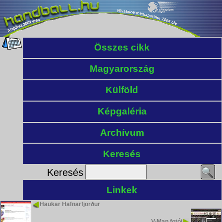
Összes cikk
Magyarország
Külföld
Képgaléria
Archívum
Keresés
Keresés
Linkek
Haukar Hafnarfjörður
V-Man fotói