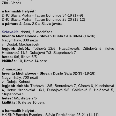
Zlín - Veselí
a harmadik helyért:
DHC Slavia Praha - Tatran Bohunice 34-19 (17-9)
DHC Slavia Praha - Tatran Bohunice 28-20 (13-12)
a párharc állása:
2:0 a Slavia javára.
Szlovákia
, döntő, 1. mérkőzés
Iuventa Michalovce - Slovan Duslo Sala 30-34 (16-16)
Nagymihály, 800 néző
v.: Dostál, Macharácek
legjobb dobók:
Tothová 12/6, Hascáková5, Dittelová 5, illetve
Hrabovská 11/2, Dubajová 7/3, Stuparicová 7
hetes:
6/6, illetve 6/5
kiállítás:
10, illetve 14 perc
2. mérkőzés
Iuventa Michalovce - Slovan Duslo Sala 32-39 (18-18)
Nagymihály, 700 néző
v.: Dolejs, Kohout
legjobb dobók:
Tóthová 12/5, Benusková 7, Cínová 6, Kundrátová
4, illetve Hrabovská 10/1, Dubajová 9/5, Caltíková 5, Halásová 5,
Stuparicová 5.
hetes:
6/5, illetve 7/6
kiállítás:
6, illetve 10 perc
a harmadik helyért:
HK SKP Banská Bystrica - Slávia Partizánske 25-21 (11-11)