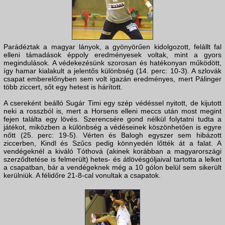
Parádéztak a magyar lányok, a gyönyörűen kidolgozott, felállt fal
elleni támadások éppoly eredményesek voltak, mint a gyors
megindulások. A védekezésünk szorosan és hatékonyan működött,
így hamar kialakult a jelentős különbség (14. perc: 10-3). A szlovák
csapat emberelőnyben sem volt igazán eredményes, mert Pálinger
több ziccert, sőt egy hetest is hárított.
A csereként beálló Sugár Timi egy szép védéssel nyitott, de kijutott
neki a rosszból is, mert a Horsens elleni meccs után most megint
fejen találta egy lövés. Szerencsére gond nélkül folytatni tudta a
játékot, miközben a különbség a védéseinek köszönhetően is egyre
nőtt (25. perc: 19-5). Vérten és Balogh egyszer sem hibázott
ziccerben, Kindl és Szűcs pedig könnyedén lőtték át a falat. A
vendégeknél a kiváló Tóthová (akinek korábban a magyarországi
szerződtetése is felmerült) hetes- és átlövésgóljaival tartotta a lelket
a csapatban, bár a vendégeknek még a 10 gólon belül sem sikerült
kerülniük. A félidőre 21-8-cal vonultak a csapatok.