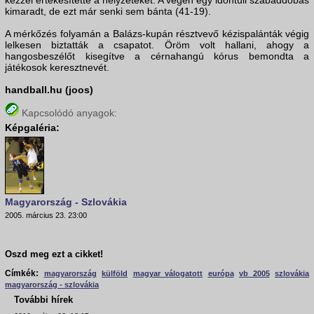
kézzel értékesítette a helyzeteket. A végén egy időntúli szabaddobás
kimaradt, de ezt már senki sem bánta (41-19).
A mérkőzés folyamán a Balázs-kupán résztvevő kézispalánták végig
lelkesen biztatták a csapatot. Öröm volt hallani, ahogy a
hangosbeszélőt kisegítve a cérnahangú kórus bemondta a
játékosok keresztnevét.
handball.hu (joos)
Kapcsolódó anyagok:
Képgaléria:
Magyarország - Szlovákia
2005. március 23. 23:00
Oszd meg ezt a cikket!
Címkék:
magyarország
külföld
magyar válogatott
európa
vb 2005
szlovákia
magyarország - szlovákia
További hírek