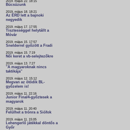
2019. május 22. 18:15
Búcsúzunk
2019. május 18. 18:21
Az ÉRD lett a bajnoki
negyedik
2019. május 17. 17:55
Tisztességgel helytállt a
Móvár
2019. május 15. 17:57
Snelderrel győzött a Fradi
2019. május 15. 7:19
Női keret a vb-selejtezőkre
2019. május 13. 7:27
"A magyaroknak nincs
taktikája"
2019. május 12. 15:12
Megvan az ötödik BL-
győzelem is!
2019. május 11. 22:16
Junior Final4-győztesek a
magyarok
2019. május 11. 20:40
Felülhet a trónra a Siófok
2019. május 11. 15:05
Lehengerlő játékkal döntős a
Győr