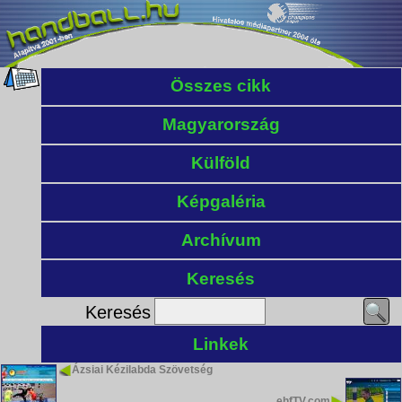
Összes cikk
Magyarország
Külföld
Képgaléria
Archívum
Keresés
Keresés
Linkek
Ázsiai Kézilabda Szövetség
ehfTV.com