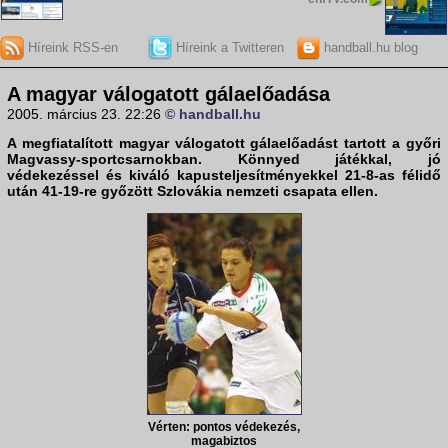
Híreink RSS-en
Híreink a Twitteren
handball.hu blog
A magyar válogatott gálaelőadása
2005. március 23. 22:26
© handball.hu
A megfiatalított magyar válogatott gálaelőadást tartott a győri
Magvassy-sportcsarnokban. Könnyed játékkal, jó
védekezéssel és kiváló kapusteljesítményekkel 21-8-as félidő
után 41-19-re győzött Szlovákia nemzeti csapata ellen.
Vérten: pontos védekezés,
magabiztos