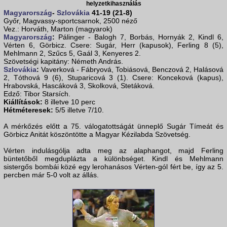
helyzetkihasználás
Magyarország
-
Szlovákia
41-19 (21-8)
Győr, Magvassy-sportcsarnok, 2500 néző
Vez.: Horváth, Marton (magyarok)
Magyarország
:
Pálinger - Balogh 7, Borbás, Hornyák 2, Kindl 6,
Vérten 6, Görbicz. Csere: Sugár, Herr (kapusok), Ferling 8 (5),
Mehlmann 2, Szűcs 5, Gaál 3, Kenyeres 2.
Szövetségi kapitány: Németh András.
Szlovákia
:
Vaverková - Fábryová, Tobiásová, Benczová 2, Halásová
2, Tóthová 9 (6), Stuparicová 3 (1). Csere: Konceková (kapus),
Hrabovská, Hascáková 3, Skolková, Stetáková.
Edző: Tibor Starsích.
Kiállítások:
8 illetve 10 perc
Hétméteresek:
5/5 illetve 7/10.
A mérkőzés előtt a 75. válogatottságát ünneplő Sugár Tímeát és
Görbicz Anitát köszöntötte a Magyar Kézilabda Szövetség.
Vérten indulásgólja adta meg az alaphangot, majd Ferling
büntetőből megduplázta a különbséget. Kindl és Mehlmann
sistergős bombái közé egy lerohanásos Vérten-gól fért be, így az 5.
percben már 5-0 volt az állás.