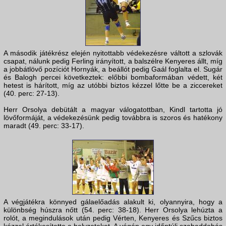
A második játékrész elején nyitottabb védekezésre váltott a szlovák
csapat, nálunk pedig Ferling irányított, a balszélre Kenyeres állt, míg
a jobbátlövő pozíciót Hornyák, a beállót pedig Gaál foglalta el. Sugár
és Balogh percei következtek: előbbi bombaformában védett, két
hetest is hárított, míg az utóbbi biztos kézzel lőtte be a ziccereket
(40. perc: 27-13).
Herr Orsolya debütált a magyar válogatottban, Kindl tartotta jó
lövőformáját, a védekezésünk pedig továbbra is szoros és hatékony
maradt (49. perc: 33-17).
A végjátékra könnyed gálaelőadás alakult ki, olyannyira, hogy a
különbség húszra nőtt (54. perc: 38-18). Herr Orsolya lehúzta a
rolót, a megindulások után pedig Vérten, Kenyeres és Szűcs biztos