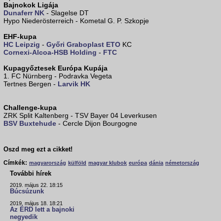
Bajnokok Ligája
Dunaferr NK
- Slagelse DT
Hypo Niederösterreich - Kometal G. P. Szkopje
EHF-kupa
HC Leipzig
-
Győri Graboplast ETO
KC
Cornexi-Alcoa-HSB Holding
-
FTC
Kupagyőztesek Európa Kupája
1. FC Nürnberg - Podravka Vegeta
Tertnes Bergen -
Larvik HK
Challenge-kupa
ZRK Split Kaltenberg - TSV Bayer 04 Leverkusen
BSV Buxtehude
- Cercle Dijon Bourgogne
Oszd meg ezt a cikket!
Címkék:
magyarország
külföld
magyar klubok
európa
dánia
németország
További hírek
2019. május 22. 18:15
Búcsúzunk
2019. május 18. 18:21
Az ÉRD lett a bajnoki
negyedik