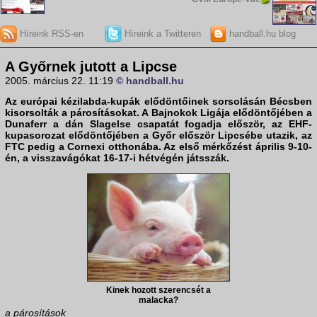
Híreink RSS-en
Híreink a Twitteren
handball.hu blog
A Győrnek jutott a Lipcse
2005. március 22. 11:19
© handball.hu
Az európai kézilabda-kupák elődöntőinek sorsolásán Bécsben
kisorsolták a párosításokat. A Bajnokok Ligája elődöntőjében a
Dunaferr a dán Slagelse csapatát fogadja először, az EHF-
kupasorozat elődöntőjében a Győr először Lipcsébe utazik, az
FTC pedig a Cornexi otthonába. Az első mérkőzést április 9-10-
én, a visszavágókat 16-17-i hétvégén játsszák.
Kinek hozott szerencsét a
malacka?
a párosítások