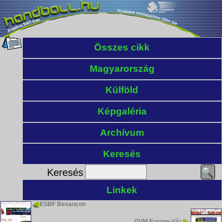
Összes cikk
Magyarország
Külföld
Képgaléria
Archívum
Keresés
Keresés
Linkek
ESBF Besançon
GVM Europe-Vác