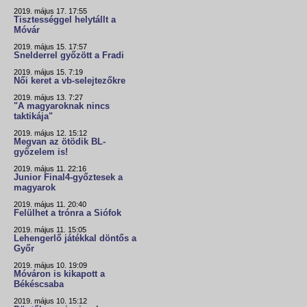
2019. május 17. 17:55
Tisztességgel helytállt a
Móvár
2019. május 15. 17:57
Snelderrel győzött a Fradi
2019. május 15. 7:19
Női keret a vb-selejtezőkre
2019. május 13. 7:27
"A magyaroknak nincs
taktikája"
2019. május 12. 15:12
Megvan az ötödik BL-
győzelem is!
2019. május 11. 22:16
Junior Final4-győztesek a
magyarok
2019. május 11. 20:40
Felülhet a trónra a Siófok
2019. május 11. 15:05
Lehengerlő játékkal döntős a
Győr
2019. május 10. 19:09
Móváron is kikapott a
Békéscsaba
2019. május 10. 15:12