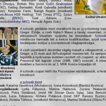
nyjátékosok:
Mehlmann Ibolya, Görbicz Anita,
en Orsolya, Borbás Rita (mind
Győri Graboplast
KC), Ferling Bernadett, Kindl Gabriella (mindkettő
err), Kenyeres Fanni, Balogh Beatrix (mindkettő
exi-Alcoa
HSB Holding), Tóth Tímea (
FTC
), Szűcs
Ezúttal Uhrakov
iella (
DVSC
), Gaál Adrienn (Liss-
ezővásárhelyi NKC
), Hornyák Ágnes (Vác).
A szlovák gárdában most mutatkozik be az új szövetségi kapi
Gregor. Elődje, a cseh Vojtech Mares a tavaly novemberi, si
pótsejetezőt követően nyújtotta be lemondását:
Szlovák
mindössze harmadik lett a kielcei kvalifikációban, ezzel szer
továbbjutási esélyei a szentpétervári világbajnokságra.
A cseh vezetőedző december végéig maradt a válogatottnál, u
Gregor, a 21 éven aluli férfiválogatott mestere lett. Az eperje
legutóbb a nyolcvanas években vezetett női csapatot, az akko
Presovval két bajnoki címet (1986, 1987) szerzett. A trén
években a Secovce és az 1. MHK Kosice kispadján ült.
s Mraviková
kül lépnek
A szlovák csapat hétfő óta Pozsonyban edzőtáborozik, a hivat
ályára a
következő.
zlovákok
a szlovák keret
sok:
Katarína Vaverková (Michalovce), Ivana Konceková (Banská Bystrica)
nyjátékosok:
Lydia Fábyrová, Martina Halásová, Zuzana Hrabovs
aricová, Petra Stetáková, (mind HK Slovan Duslo Sala), Jana Bencs
cková, Lucia Tobiásova, Alzbeta Poláková (mind SKP Banská Bystrica
ková, Alzbeta Tóthová, (mindkettő Michalovce), Martina Skolková (Slávia Pa