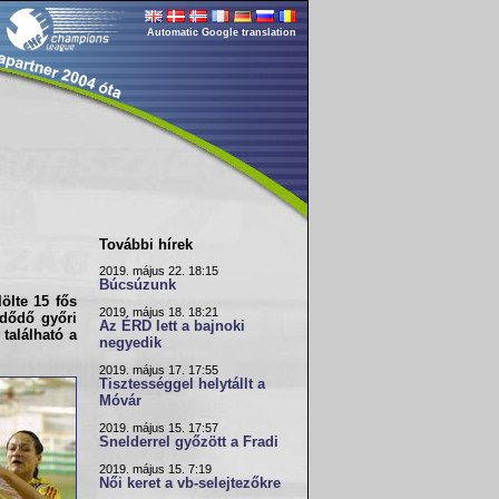
Automatic Google translation
További hírek
2019. május 22. 18:15
Búcsúzunk
ölte 15 fős
2019. május 18. 18:21
zdődő győri
Az ÉRD lett a bajnoki
található a
negyedik
2019. május 17. 17:55
Tisztességgel helytállt a
Móvár
2019. május 15. 17:57
Snelderrel győzött a Fradi
2019. május 15. 7:19
Női keret a vb-selejtezőkre