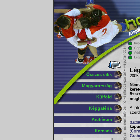
Imp
Cop
Add
Leg
Lég
Összes cikk
2005.
Német
Magyarország
keret
össze
Külföld
meghí
A ját
Képgaléria
szerd
Archívum
a mag
kapu
Keresés
(
Corn
Grab