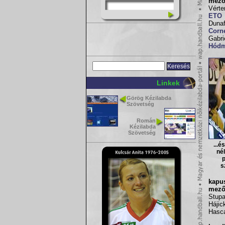
mező
Vért
ETO
Dunaf
Corn
Gabr
Hódm
Linkek
Görög Kézilabda
Szövetség
Román
Kézilabda
Szövetség
...é
nél
p
s
kapu
mező
Stup
Háji
Hascá