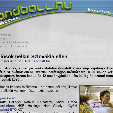
resszum
yright
 hozzá a kedvencekhez!
yen ez a kezdőlapom!
iósok nélkül Szlovákia ellen
 március 21. 20:56
© handball.hu
h András, a magyar nőikézilabda-válogatott szövetségi kapitánya kijel
ét a szlovákok elleni, szerdai barátságos mérkőzésre. A 20.30-kor ke
csapásra három kapus és 12 mezőnyjátékos készül, légiós ezúttal nem 
vottak között.
ékosok kedden találkoznak, és aznap délután, illetve
a délelőtt vesznek részt közös edzésen.
yar keret
sok:
Pálinger Katalin (Dunaferr), Sugár Tímea
exi-Alcoa
HSB Holding), Herr Orsolya (
Győri
oplast ETO
KC)