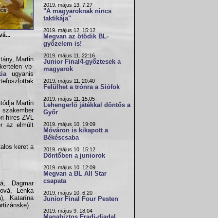
2019. május 13. 7:27
"A magyaroknak nincs
taktikája"
2019. május 12. 15:12
á...
Megvan az ötödik BL-
győzelem is!
2019. május 11. 22:16
tány, Martin
Junior Final4-győztesek a
kertelen vb-
magyarok
ia
ugyanis
tefoszlottak
2019. május 11. 20:40
Felülhet a trónra a Siófok
2019. május 11. 15:05
tódja Martin
Lehengerlő játékkal döntős a
si szakember
Győr
ri híres ZVL
2019. május 10. 19:09
er az elmúlt
Móváron is kikapott a
Békéscsaba
alos keret a
2019. május 10. 15:12
Döntőben a juniorok
2019. május 10. 12:09
Megvan a BL All Star
csapata
ká, Dagmar
öová, Lenka
2019. május 10. 6:20
), Katarína
Junior Final Four Pesten
rtizánske).
2019. május 9. 18:04
Magabiztos Fradi-diadal